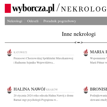
Nekrologi
Odeszli
Poradnik pogrzebowy
Inne nekrologi
MARIA 
KATOWICE
Prezesowi Chorzowskiej Spółdzielni Mieszkaniowej
Wspomnienie Wł
i Radnemu Sejmiku Województwa...
Marii Pittner w
HALINA NAWÓJ
BRONIS
KRAKÓW
20 stycznia 2024 roku odeszła Halina Nawój z domu
Podziękowanie
Barnaś mgr psychologii Pogrążona w...
słowami otuchy 