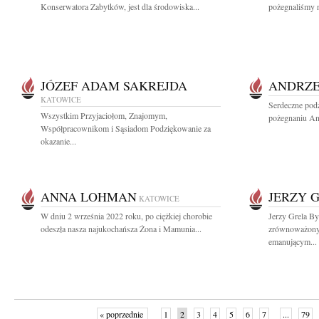
Konserwatora Zabytków, jest dla środowiska...
pożegnaliśmy n
JÓZEF ADAM SAKREJDA
ANDRZE
KATOWICE
Serdeczne podz
Wszystkim Przyjaciołom, Znajomym,
pożegnaniu An
Współpracownikom i Sąsiadom Podziękowanie za
okazanie...
ANNA LOHMAN
JERZY 
KATOWICE
W dniu 2 września 2022 roku, po ciężkiej chorobie
Jerzy Grela B
odeszła nasza najukochańsza Żona i Mamunia...
zrównoważon
emanującym...
« poprzednie
1
2
3
4
5
6
7
...
79