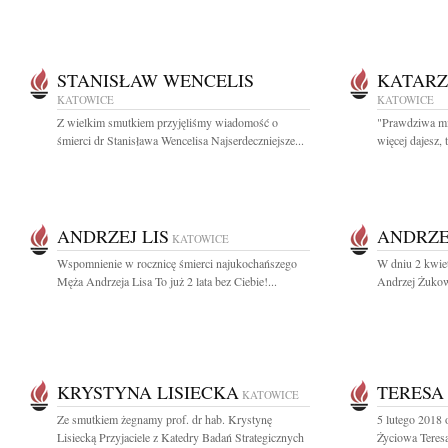
STANISŁAW WENCELIS
KATAR
KATOWICE
KATOWICE
Z wielkim smutkiem przyjęliśmy wiadomość o
"Prawdziwa mił
śmierci dr Stanisława Wencelisa Najserdeczniejsze...
więcej dajesz, t
ANDRZEJ LIS
ANDRZE
KATOWICE
Wspomnienie w rocznicę śmierci najukochańszego
W dniu 2 kwiet
Męża Andrzeja Lisa To już 2 lata bez Ciebie!...
Andrzej Żukow
KRYSTYNA LISIECKA
TERESA
KATOWICE
Ze smutkiem żegnamy prof. dr hab. Krystynę
5 lutego 2018 
Lisiecką Przyjaciele z Katedry Badań Strategicznych
Życiowa Teresa 