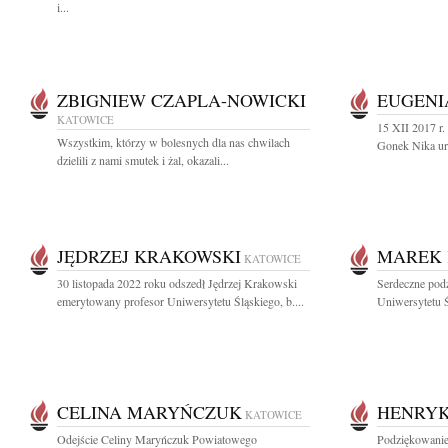
i...
ZBIGNIEW CZAPLA-NOWICKI
EUGENI
KATOWICE
15 XII 2017 r.
Wszystkim, którzy w bolesnych dla nas chwilach
Gonek Nika ur.
dzielili z nami smutek i żal, okazali...
JĘDRZEJ KRAKOWSKI
MAREK 
KATOWICE
30 listopada 2022 roku odszedł Jędrzej Krakowski
Serdeczne pod
emerytowany profesor Uniwersytetu Śląskiego, b....
Uniwersytetu Ś
CELINA MARYŃCZUK
HENRY
KATOWICE
Odejście Celiny Maryńczuk Powiatowego
Podziękowanie 