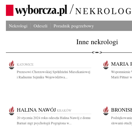
Nekrologi
Odeszli
Poradnik pogrzebowy
Inne nekrologi
MARIA 
KATOWICE
Prezesowi Chorzowskiej Spółdzielni Mieszkaniowej
Wspomnienie Wł
i Radnemu Sejmiku Województwa...
Marii Pittner w
HALINA NAWÓJ
BRONIS
KRAKÓW
20 stycznia 2024 roku odeszła Halina Nawój z domu
Podziękowanie
Barnaś mgr psychologii Pogrążona w...
słowami otuchy 