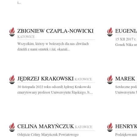
i...
ZBIGNIEW CZAPLA-NOWICKI
EUGENI
KATOWICE
15 XII 2017 r.
Wszystkim, którzy w bolesnych dla nas chwilach
Gonek Nika ur.
dzielili z nami smutek i żal, okazali...
JĘDRZEJ KRAKOWSKI
MAREK 
KATOWICE
30 listopada 2022 roku odszedł Jędrzej Krakowski
Serdeczne pod
emerytowany profesor Uniwersytetu Śląskiego, b....
Uniwersytetu Ś
CELINA MARYŃCZUK
HENRY
KATOWICE
Odejście Celiny Maryńczuk Powiatowego
Podziękowanie 