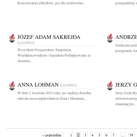
Konserwatora Zabytków, jest dla środowiska...
pożegnaliśmy n
JÓZEF ADAM SAKREJDA
ANDRZE
KATOWICE
Serdeczne podz
Wszystkim Przyjaciołom, Znajomym,
pożegnaniu An
Współpracownikom i Sąsiadom Podziękowanie za
okazanie...
ANNA LOHMAN
JERZY 
KATOWICE
W dniu 2 września 2022 roku, po ciężkiej chorobie
Jerzy Grela B
odeszła nasza najukochańsza Żona i Mamunia...
zrównoważon
emanującym...
« poprzednie
1
2
3
4
5
6
7
...
79