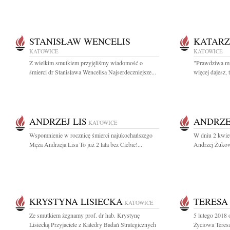
STANISŁAW WENCELIS
KATAR
KATOWICE
KATOWICE
Z wielkim smutkiem przyjęliśmy wiadomość o
"Prawdziwa mił
śmierci dr Stanisława Wencelisa Najserdeczniejsze...
więcej dajesz, t
ANDRZEJ LIS
ANDRZE
KATOWICE
Wspomnienie w rocznicę śmierci najukochańszego
W dniu 2 kwiet
Męża Andrzeja Lisa To już 2 lata bez Ciebie!...
Andrzej Żukow
KRYSTYNA LISIECKA
TERESA
KATOWICE
Ze smutkiem żegnamy prof. dr hab. Krystynę
5 lutego 2018 
Lisiecką Przyjaciele z Katedry Badań Strategicznych
Życiowa Teresa 