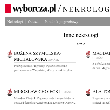
Nekrologi
Odeszli
Poradnik pogrzebowy
Inne nekrologi
BOŻENA SZYMULSKA-
MAGDA
MICHAŁOWSKA
GDAŃSK
GDAŃSK
Z głębokim ża
Podziękowanie Pragniemy wyrazić serdeczne
dr hab. Magdal
podziękowania Wszystkim, którzy uczestniczyli w...
MIROSŁAW CHOJECKI
ALA T
GDAŃSK
Mirosław Chojecki Żegnamy zasłużonego działacza
Z ogromnym s
opozycji demokratycznej członka Komitetu Obrony...
śmierci naszej