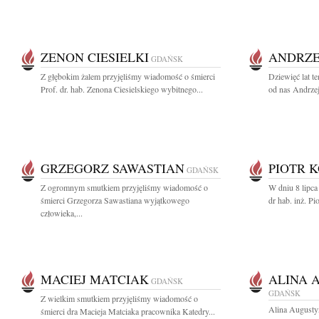
ZENON CIESIELKI
ANDRZE
GDAŃSK
Z głębokim żalem przyjęliśmy wiadomość o śmierci
Dziewięć lat t
Prof. dr. hab. Zenona Ciesielskiego wybitnego...
od nas Andrzej
GRZEGORZ SAWASTIAN
PIOTR 
GDAŃSK
Z ogromnym smutkiem przyjęliśmy wiadomość o
W dniu 8 lipca
śmierci Grzegorza Sawastiana wyjątkowego
dr hab. inż. Pi
człowieka,...
MACIEJ MATCIAK
ALINA 
GDAŃSK
GDAŃSK
Z wielkim smutkiem przyjęliśmy wiadomość o
Alina Augusty
śmierci dra Macieja Matciaka pracownika Katedry...