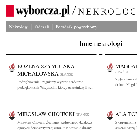
Nekrologi
Odeszli
Poradnik pogrzebowy
Inne nekrologi
BOŻENA SZYMULSKA-
MAGDA
MICHAŁOWSKA
GDAŃSK
GDAŃSK
Z głębokim ża
Podziękowanie Pragniemy wyrazić serdeczne
dr hab. Magdal
podziękowania Wszystkim, którzy uczestniczyli w...
MIROSŁAW CHOJECKI
ALA T
GDAŃSK
Mirosław Chojecki Żegnamy zasłużonego działacza
Z ogromnym s
opozycji demokratycznej członka Komitetu Obrony...
śmierci naszej