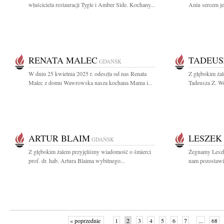
właściciela restauracji Tygle i Amber Side. Kochany...
Aniu sercem je
RENATA MALEC
TADEUS
GDAŃSK
W dniu 25 kwietnia 2025 r. odeszła od nas Renata
Z głębokim ża
Malec z domu Wawrowska nasza kochana Mama i...
Tadeusza Z. Wo
ARTUR BLAIM
LESZEK
GDAŃSK
Z głębokim żalem przyjęliśmy wiadomość o śmierci
Żegnamy Leszk
prof. dr. hab. Artura Blaima wybitnego...
nam pozostawi
« poprzednie
1
2
3
4
5
6
7
...
68