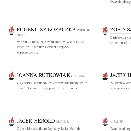
Odeszła piątego
EUGENIUSZ KOZACZKA
ZOFIA 
WIEK: 82
GDAŃSK
Z głębokim sm
W dniu 27 maja 2025 roku zmarł w wieku 82 lat
śmierci prof. d
Profesor Eugeniusz Kozaczka członek
korespondent...
JOANNA RUTKOWIAK
JACEK 
GDAŃSK
Z głębokim smutkiem i żalem zawiadamiamy, że 15
Ze łzami w ocz
maja 2025 roku zmarła prof. dr hab. Joanna...
Przyjaciela na
JACEK HEROLD
GDAŃSK
GDAŃSK
Z głębokim smutkiem żegnamy Jacka Herolda
Współczujemy,