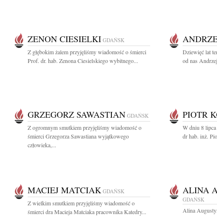
ZENON CIESIELKI
ANDRZE
GDAŃSK
Z głębokim żalem przyjęliśmy wiadomość o śmierci
Dziewięć lat t
Prof. dr. hab. Zenona Ciesielskiego wybitnego...
od nas Andrzej
GRZEGORZ SAWASTIAN
PIOTR 
GDAŃSK
Z ogromnym smutkiem przyjęliśmy wiadomość o
W dniu 8 lipca
śmierci Grzegorza Sawastiana wyjątkowego
dr hab. inż. Pi
człowieka,...
MACIEJ MATCIAK
ALINA 
GDAŃSK
GDAŃSK
Z wielkim smutkiem przyjęliśmy wiadomość o
Alina Augusty
śmierci dra Macieja Matciaka pracownika Katedry...