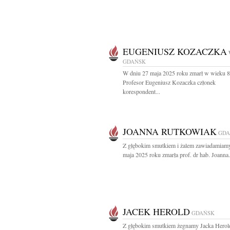
EUGENIUSZ KOZACZKA
GDAŃSK
W dniu 27 maja 2025 roku zmarł w wieku 82
Profesor Eugeniusz Kozaczka członek
korespondent...
JOANNA RUTKOWIAK
GDA
Z głębokim smutkiem i żalem zawiadamiamy
maja 2025 roku zmarła prof. dr hab. Joanna.
JACEK HEROLD
GDAŃSK
Z głębokim smutkiem żegnamy Jacka Herol