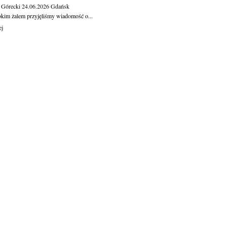
 Górecki
24.06.2026
Gdańsk
okim żalem przyjęliśmy wiadomość o...
ej