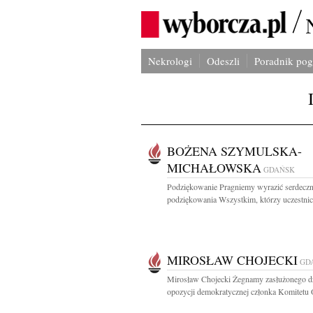
Nekrologi
Odeszli
Poradnik po
BOŻENA SZYMULSKA-
MICHAŁOWSKA
GDAŃSK
Podziękowanie Pragniemy wyrazić serdecz
podziękowania Wszystkim, którzy uczestnicz
MIROSŁAW CHOJECKI
GD
Mirosław Chojecki Żegnamy zasłużonego dz
opozycji demokratycznej członka Komitetu 