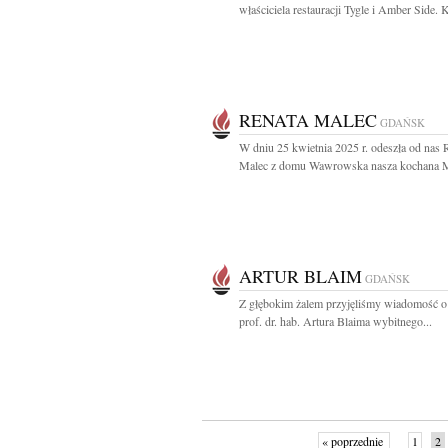
właściciela restauracji Tygle i Amber Side. 
RENATA MALEC
GDAŃSK
W dniu 25 kwietnia 2025 r. odeszła od nas 
Malec z domu Wawrowska nasza kochana M
ARTUR BLAIM
GDAŃSK
Z głębokim żalem przyjęliśmy wiadomość o
prof. dr. hab. Artura Blaima wybitnego...
« poprzednie
1
2