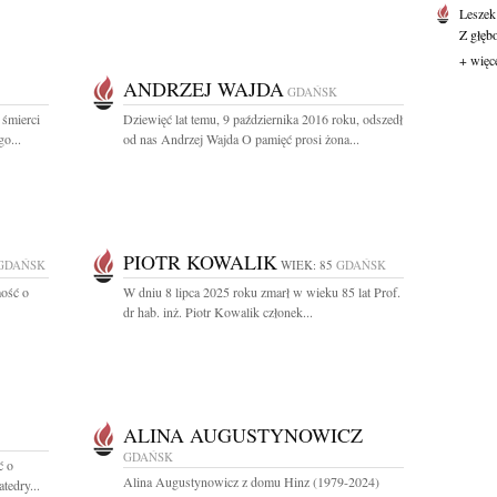
Leszek
Z głęb
+ więc
ANDRZEJ WAJDA
GDAŃSK
 śmierci
Dziewięć lat temu, 9 października 2016 roku, odszedł
o...
od nas Andrzej Wajda O pamięć prosi żona...
PIOTR KOWALIK
GDAŃSK
WIEK: 85
GDAŃSK
ość o
W dniu 8 lipca 2025 roku zmarł w wieku 85 lat Prof.
dr hab. inż. Piotr Kowalik członek...
ALINA AUGUSTYNOWICZ
GDAŃSK
ć o
Alina Augustynowicz z domu Hinz (1979-2024)
tedry...