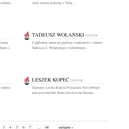
Kochany...
Aniu sercem jesteśmy z Tobą...
TADEUSZ WOLAŃSKI
GDAŃSK
Renata
Z głębokim żalem przyjęliśmy wiadomość o śmierci
ama i...
Tadeusza Z. Wolańskiego wieloletniego...
LESZEK KOPEĆ
GDAŃSK
 śmierci
Żegnamy Leszka Kopcia Przyjaciela Tyle dobrego
nam pozostawiłeś Beata Jaworowska Renata...
3
4
5
6
7
...
68
następne »