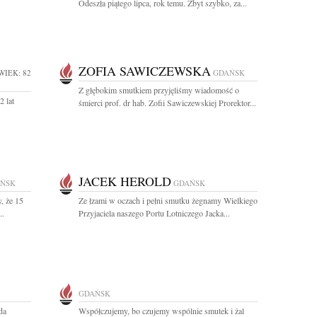
Odeszła piątego lipca, rok temu. Zbyt szybko, za...
ZOFIA SAWICZEWSKA
WIEK: 82
GDAŃSK
Z głębokim smutkiem przyjęliśmy wiadomość o
 lat
śmierci prof. dr hab. Zofii Sawiczewskiej Prorektor...
JACEK HEROLD
ŃSK
GDAŃSK
, że 15
Ze łzami w oczach i pełni smutku żegnamy Wielkiego
..
Przyjaciela naszego Portu Lotniczego Jacka...
GDAŃSK
da
Współczujemy, bo czujemy wspólnie smutek i żal