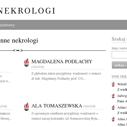
grzebowy
Inne nekrologi
Szukaj
Imię i naz
MAGDALENA PODLACHY
GDAŃSK
Z głębokim żalem przyjęliśmy wiadomość o śmierci
ne
INNE NE
dr hab. Magdaleny Podlachy prof. UG...
yli w...
Witold
Z wiel
Jadwig
Panu A
ALA TOMASZEWSKA
AŃSK
GDAŃSK
Adam 
Z wiel
iałacza
Z ogromnym smutkiem przyjęliśmy wiadomość o
Obrony...
śmierci naszej koleżanki Ali Tomaszewskiej Była...
Alina 
Alina 