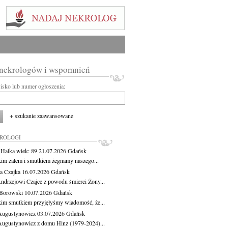
 nekrologów i wspomnień
wisko lub numer ogłoszenia:
+ szukanie zaawansowane
KROLOGI
 Halka
wiek: 89
21.07.2026
Gdańsk
kim żalem i smutkiem żegnamy naszego...
a Czajka
16.07.2026
Gdańsk
ndrzejowi Czajce z powodu śmierci Żony...
Borowski
10.07.2026
Gdańsk
kim smutkiem przyjęłyśmy wiadomość, że...
Augustynowicz
03.07.2026
Gdańsk
Augustynowicz z domu Hinz (1979-2024)...