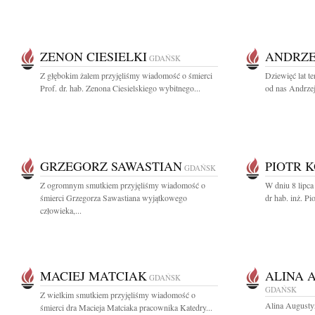
ZENON CIESIELKI
ANDRZE
GDAŃSK
Z głębokim żalem przyjęliśmy wiadomość o śmierci
Dziewięć lat t
Prof. dr. hab. Zenona Ciesielskiego wybitnego...
od nas Andrzej
GRZEGORZ SAWASTIAN
PIOTR 
GDAŃSK
Z ogromnym smutkiem przyjęliśmy wiadomość o
W dniu 8 lipca
śmierci Grzegorza Sawastiana wyjątkowego
dr hab. inż. Pi
człowieka,...
MACIEJ MATCIAK
ALINA 
GDAŃSK
GDAŃSK
Z wielkim smutkiem przyjęliśmy wiadomość o
Alina Augusty
śmierci dra Macieja Matciaka pracownika Katedry...