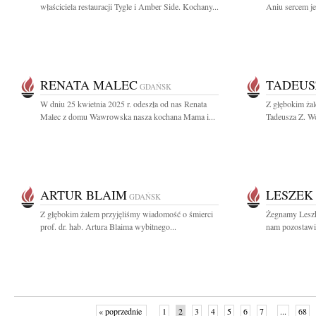
właściciela restauracji Tygle i Amber Side. Kochany...
Aniu sercem je
RENATA MALEC
TADEUS
GDAŃSK
W dniu 25 kwietnia 2025 r. odeszła od nas Renata
Z głębokim ża
Malec z domu Wawrowska nasza kochana Mama i...
Tadeusza Z. Wo
ARTUR BLAIM
LESZEK
GDAŃSK
Z głębokim żalem przyjęliśmy wiadomość o śmierci
Żegnamy Leszk
prof. dr. hab. Artura Blaima wybitnego...
nam pozostawi
« poprzednie
1
2
3
4
5
6
7
...
68