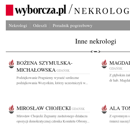
Nekrologi
Odeszli
Poradnik pogrzebowy
Inne nekrologi
BOŻENA SZYMULSKA-
MAGDA
MICHAŁOWSKA
GDAŃSK
GDAŃSK
Z głębokim ża
Podziękowanie Pragniemy wyrazić serdeczne
dr hab. Magdal
podziękowania Wszystkim, którzy uczestniczyli w...
MIROSŁAW CHOJECKI
ALA T
GDAŃSK
Mirosław Chojecki Żegnamy zasłużonego działacza
Z ogromnym s
opozycji demokratycznej członka Komitetu Obrony...
śmierci naszej