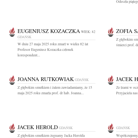
Odeszła piątego
EUGENIUSZ KOZACZKA
ZOFIA 
WIEK: 82
GDAŃSK
Z głębokim sm
W dniu 27 maja 2025 roku zmarł w wieku 82 lat
śmierci prof. d
Profesor Eugeniusz Kozaczka członek
korespondent...
JOANNA RUTKOWIAK
JACEK 
GDAŃSK
Z głębokim smutkiem i żalem zawiadamiamy, że 15
Ze łzami w ocz
maja 2025 roku zmarła prof. dr hab. Joanna...
Przyjaciela na
JACEK HEROLD
GDAŃSK
GDAŃSK
Z głębokim smutkiem żegnamy Jacka Herolda
Współczujemy,