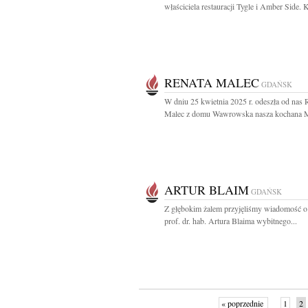
właściciela restauracji Tygle i Amber Side. 
RENATA MALEC
GDAŃSK
W dniu 25 kwietnia 2025 r. odeszła od nas 
Malec z domu Wawrowska nasza kochana M
ARTUR BLAIM
GDAŃSK
Z głębokim żalem przyjęliśmy wiadomość o
prof. dr. hab. Artura Blaima wybitnego...
« poprzednie
1
2