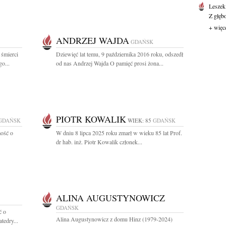
Leszek
Z głęb
+ więc
ANDRZEJ WAJDA
GDAŃSK
 śmierci
Dziewięć lat temu, 9 października 2016 roku, odszedł
o...
od nas Andrzej Wajda O pamięć prosi żona...
PIOTR KOWALIK
GDAŃSK
WIEK: 85
GDAŃSK
ość o
W dniu 8 lipca 2025 roku zmarł w wieku 85 lat Prof.
dr hab. inż. Piotr Kowalik członek...
ALINA AUGUSTYNOWICZ
GDAŃSK
ć o
Alina Augustynowicz z domu Hinz (1979-2024)
tedry...