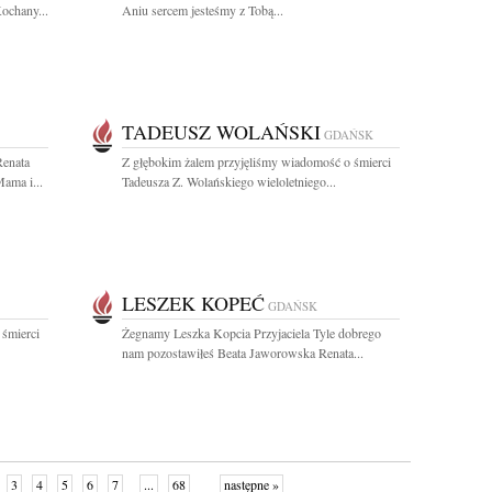
Kochany...
Aniu sercem jesteśmy z Tobą...
TADEUSZ WOLAŃSKI
GDAŃSK
Renata
Z głębokim żalem przyjęliśmy wiadomość o śmierci
ama i...
Tadeusza Z. Wolańskiego wieloletniego...
LESZEK KOPEĆ
GDAŃSK
 śmierci
Żegnamy Leszka Kopcia Przyjaciela Tyle dobrego
nam pozostawiłeś Beata Jaworowska Renata...
3
4
5
6
7
...
68
następne »