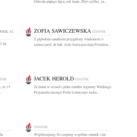
Odeszła piątego lipca, rok temu. Zbyt szybko, za...
ZOFIA SAWICZEWSKA
WIEK: 82
GDAŃSK
Z głębokim smutkiem przyjęliśmy wiadomość o
 lat
śmierci prof. dr hab. Zofii Sawiczewskiej Prorektor...
JACEK HEROLD
ŃSK
GDAŃSK
, że 15
Ze łzami w oczach i pełni smutku żegnamy Wielkiego
..
Przyjaciela naszego Portu Lotniczego Jacka...
GDAŃSK
da
Współczujemy, bo czujemy wspólnie smutek i żal