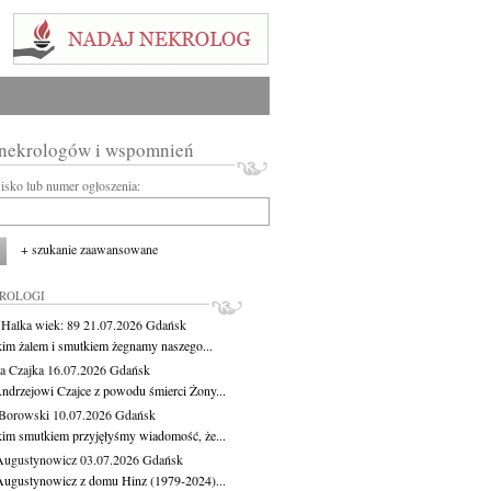
 nekrologów i wspomnień
wisko lub numer ogłoszenia:
+ szukanie zaawansowane
KROLOGI
 Halka
wiek: 89
21.07.2026
Gdańsk
kim żalem i smutkiem żegnamy naszego...
a Czajka
16.07.2026
Gdańsk
ndrzejowi Czajce z powodu śmierci Żony...
Borowski
10.07.2026
Gdańsk
kim smutkiem przyjęłyśmy wiadomość, że...
Augustynowicz
03.07.2026
Gdańsk
Augustynowicz z domu Hinz (1979-2024)...