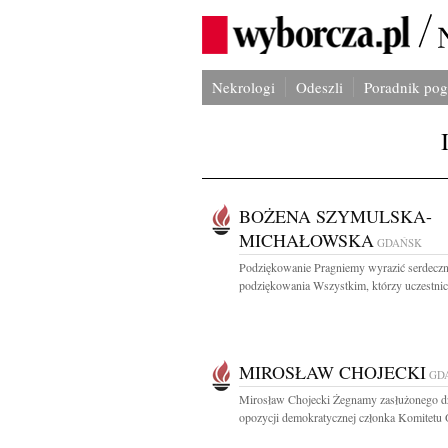
Nekrologi
Odeszli
Poradnik po
BOŻENA SZYMULSKA-
MICHAŁOWSKA
GDAŃSK
Podziękowanie Pragniemy wyrazić serdecz
podziękowania Wszystkim, którzy uczestnicz
MIROSŁAW CHOJECKI
GD
Mirosław Chojecki Żegnamy zasłużonego dz
opozycji demokratycznej członka Komitetu 