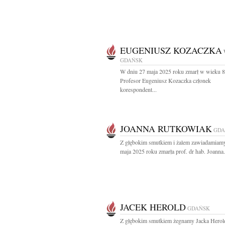
EUGENIUSZ KOZACZKA
GDAŃSK
W dniu 27 maja 2025 roku zmarł w wieku 82
Profesor Eugeniusz Kozaczka członek
korespondent...
JOANNA RUTKOWIAK
GDA
Z głębokim smutkiem i żalem zawiadamiamy
maja 2025 roku zmarła prof. dr hab. Joanna.
JACEK HEROLD
GDAŃSK
Z głębokim smutkiem żegnamy Jacka Herol