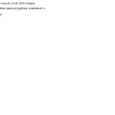
 Górecki
24.06.2026
Gdańsk
okim żalem przyjęliśmy wiadomość o...
ej