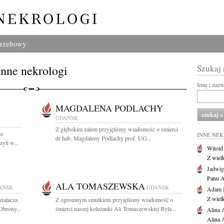
grzebowy
Inne nekrologi
Szukaj
Imię i naz
MAGDALENA PODLACHY
GDAŃSK
Z głębokim żalem przyjęliśmy wiadomość o śmierci
ne
INNE NE
dr hab. Magdaleny Podlachy prof. UG...
yli w...
Witold
Z wiel
Jadwig
Panu A
ALA TOMASZEWSKA
AŃSK
GDAŃSK
Adam 
Z wiel
iałacza
Z ogromnym smutkiem przyjęliśmy wiadomość o
Obrony...
śmierci naszej koleżanki Ali Tomaszewskiej Była...
Alina 
Alina 