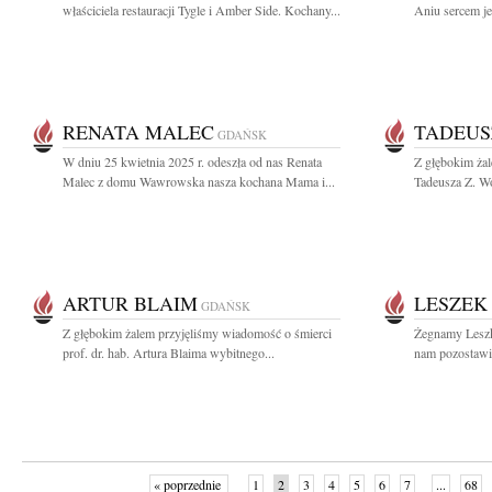
właściciela restauracji Tygle i Amber Side. Kochany...
Aniu sercem je
RENATA MALEC
TADEUS
GDAŃSK
W dniu 25 kwietnia 2025 r. odeszła od nas Renata
Z głębokim ża
Malec z domu Wawrowska nasza kochana Mama i...
Tadeusza Z. Wo
ARTUR BLAIM
LESZEK
GDAŃSK
Z głębokim żalem przyjęliśmy wiadomość o śmierci
Żegnamy Leszk
prof. dr. hab. Artura Blaima wybitnego...
nam pozostawi
« poprzednie
1
2
3
4
5
6
7
...
68