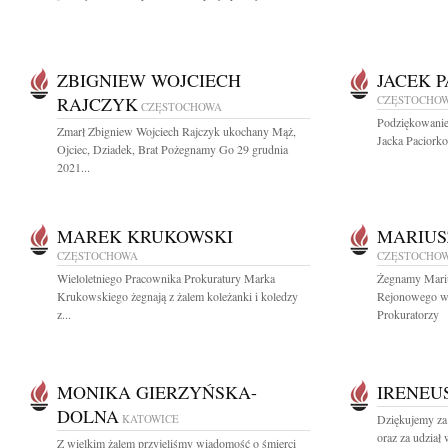
ZBIGNIEW WOJCIECH
JACEK 
RAJCZYK
CZĘSTOCHO
CZĘSTOCHOWA
Podziękowanie
Zmarł Zbigniew Wojciech Rajczyk ukochany Mąż,
Jacka Paciorko
Ojciec, Dziadek, Brat Pożegnamy Go 29 grudnia
2021...
MAREK KRUKOWSKI
MARIUS
CZĘSTOCHOWA
CZĘSTOCHO
Wieloletniego Pracownika Prokuratury Marka
Żegnamy Mariu
Krukowskiego żegnają z żalem koleżanki i koledzy
Rejonowego w
z...
Prokuratorzy
MONIKA GIERZYŃSKA-
IRENEU
DOLNA
KATOWICE
Dziękujemy za
oraz za udział 
Z wielkim żalem przyjęliśmy wiadomość o śmierci