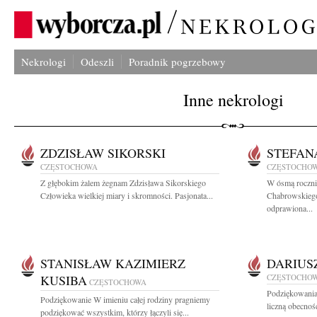
Nekrologi
Odeszli
Poradnik pogrzebowy
Inne nekrologi
ZDZISŁAW SIKORSKI
STEFAN
CZĘSTOCHOWA
CZĘSTOCHO
Z głębokim żalem żegnam Zdzisława Sikorskiego
W ósmą rocznic
Człowieka wielkiej miary i skromności. Pasjonata...
Chabrowskiego 
odprawiona...
STANISŁAW KAZIMIERZ
DARIUS
KUSIBA
CZĘSTOCHO
CZĘSTOCHOWA
Podziękowania
Podziękowanie W imieniu całej rodziny pragniemy
liczną obecnoś
podziękować wszystkim, którzy łączyli się...