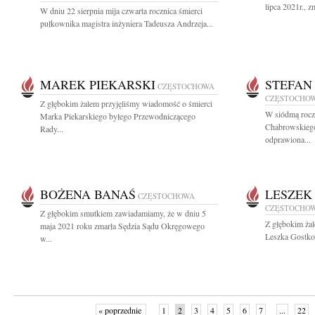
lipca 2021r., z
W dniu 22 sierpnia mija czwarta rocznica śmierci
pułkownika magistra inżyniera Tadeusza Andrzeja...
MAREK PIEKARSKI
STEFAN
CZĘSTOCHOWA
CZĘSTOCHO
Z głębokim żalem przyjęliśmy wiadomość o śmierci
W siódmą roczn
Marka Piekarskiego byłego Przewodniczącego
Chabrowskiego 
Rady...
odprawiona...
BOŻENA BANAŚ
LESZEK
CZĘSTOCHOWA
CZĘSTOCHO
Z głębokim smutkiem zawiadamiamy, że w dniu 5
Z głębokim ża
maja 2021 roku zmarła Sędzia Sądu Okręgowego
Leszka Gostkow
w...
« poprzednie
1
2
3
4
5
6
7
...
22