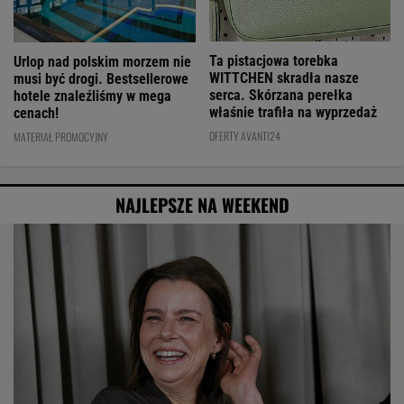
Ta pistacjowa torebka
Urlop nad polskim morzem nie
WITTCHEN skradła nasze
musi być drogi. Bestsellerowe
serca. Skórzana perełka
hotele znaleźliśmy w mega
właśnie trafiła na wyprzedaż
cenach!
OFERTY AVANTI24
MATERIAŁ PROMOCYJNY
NAJLEPSZE NA WEEKEND