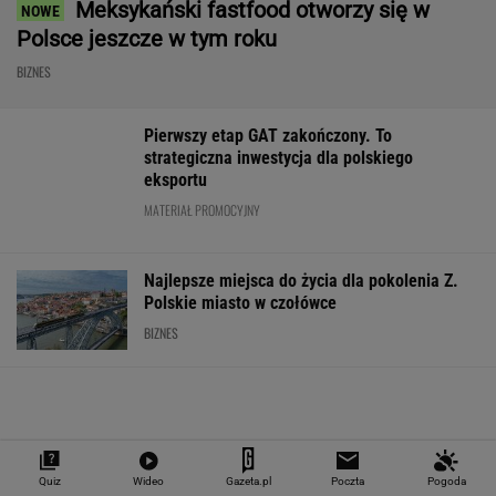
WALUTY I GIEŁDA
EUR
USD
CHF
GBP
WIG
4,2983
3,7187
4,6027
5,0166
151 782,92
-0,09%
-0,41%
0,15%
-0,13%
-0,24%
SPRAWDŹ NOTOWANIA
Notowania dostarcza VIA24ONLINE
MOTORYZACJA
Quiz
Wideo
Gazeta.pl
Poczta
Pogoda