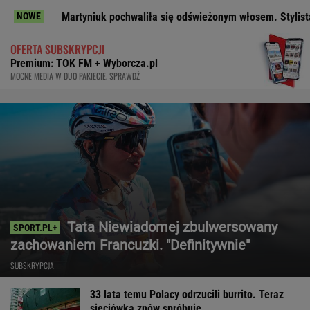
Martyniuk pochwaliła się odświeżonym włosem. Stylista stwierdził, c
NOWE
OFERTA SUBSKRYPCJI
Premium: TOK FM + Wyborcza.pl
MOCNE MEDIA W DUO PAKIECIE. SPRAWDŹ
Tata Niewiadomej zbulwersowany
zachowaniem Francuzki. "Definitywnie"
SUBSKRYPCJA
33 lata temu Polacy odrzucili burrito. Teraz
sieciówka znów spróbuje