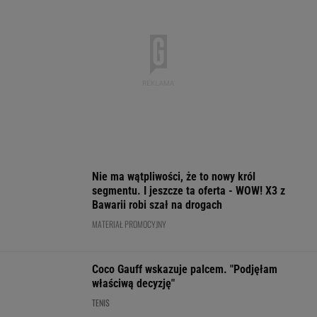
Niewiadoma jest wielka jak
Pogacar. A Lang tak komentuje konflikt z
zawodniczką
SUBSKRYPCJA
Polak sprawił sensację złotem IO.
Po cichu odchodzi. "Smrodek pozostał"
SUBSKRYPCJA
Konkurencja nie nadąża za jego tempem.
Toyota Corolla Cross rozgrzała rynek i
pokazuje, kto tu rozdaje karty!
MATERIAŁ PROMOCYJNY
Bandycki atak w Ekstraklasie.
Początkowo sędzia nie pokazał nawet kartki