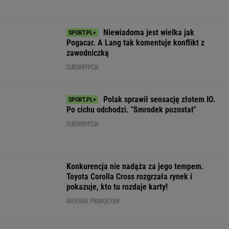
Poważny karambol w
Świątek ujawniła, co
To dlatego
trakcie wyścigu
krzyczała Abramowicz
Niewiadoma ni
kolarskiego w Polsce.
w trakcie meczu z
zaprosiła na śl
17 osób rannych
Kostiuk
swoich rodzicó
WIĘCEJ NIŻ WYNIK. SUBSKRYBUJ
POLITYKA