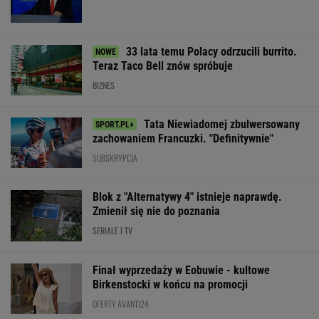
SUBSKRYPCJA
Blok z "Alternatywy 4" istnieje naprawdę.
Zmienił się nie do poznania
SERIALE I TV
Finał wyprzedaży w Eobuwie - kultowe
Birkenstocki w końcu na promocji
OFERTY AVANTI24
Gawryluk krytykowana
Quiz z ortografii dla
Nie tiramisu ani
za debatę u
prymusów. Sprawdź,
lody. Z kawy ro
Nawrockiego. Tak to
czy potrafisz zapisać
deser jak z dob