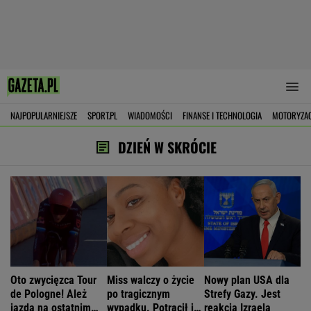
NAJPOPULARNIEJSZE
SPORT.PL
WIADOMOŚCI
FINANSE I TECHNOLOGIA
MOTORYZA
DZIEŃ W SKRÓCIE
Oto zwycięzca Tour
Miss walczy o życie
Nowy plan USA dla
de Pologne! Ależ
po tragicznym
Strefy Gazy. Jest
jazda na ostatnim
wypadku. Potrącił ją
reakcja Izraela