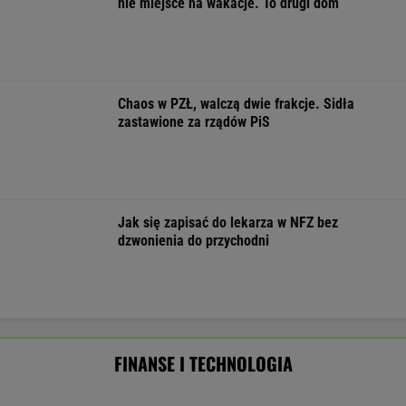
Frankowicze nie muszą czekać
na decyzję sądu. Ważne zmiany w przepisach
SUBSKRYPCJA
Baseny i jacuzzi idealne na działkę i do
ogrodu. Duży wybór w świetnych cenach
REKLAMA CENEO