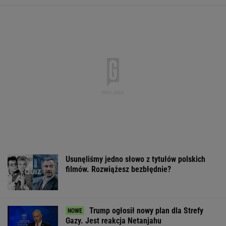
Usunęliśmy jedno słowo z tytułów polskich
filmów. Rozwiążesz bezbłędnie?
Trump ogłosił nowy plan dla Strefy
Gazy. Jest reakcja Netanjahu
33 lata temu Polacy odrzucili burrito.
Teraz Taco Bell znów spróbuje
BIZNES
Tata Niewiadomej zbulwersowany
zachowaniem Francuzki. "Definitywnie"