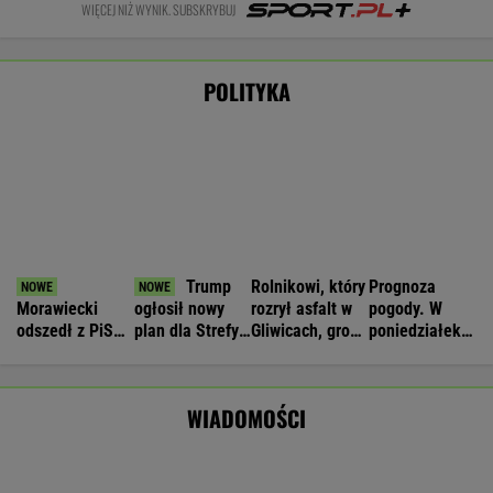
Łukaszenka odpowie za współudział w
rosyjskiej agresji? "Mamy dowody"
Nie będzie nowej umowy TVP z Kościołem.
Obowiązuje ta podpisana przez Kurskiego
MARCIN KOZŁOWSKI
Zaorał nowy asfalt za 400 tys. zł. Rolnika
zatrzymała policja [NAGRANIE]