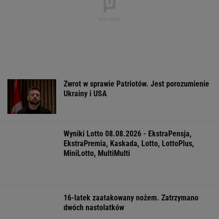
wracają do Polski
Organizatorzy mają
EkstraPensja,
siedem postulatów
EkstraPremia,
EuroJackpot, K
MiniLotto, Mult
WSPÓŁPRACA PŁATNA Z WYBORCZA.PL
ZROZUM, POZNAJ, ODKRYWAJ
SEKCJA Z SUBSKRYPCJĄ
Prof. Andrzej Pilc: Jesteśmy blisko
skutecznego leku na depresję
Anna Czartoryska-Niemczycka: Dla mnie to
nie miejsce na wakacje. To drugi dom
Chaos w PZŁ, walczą dwie frakcje. Sidła
zastawione za rządów PiS