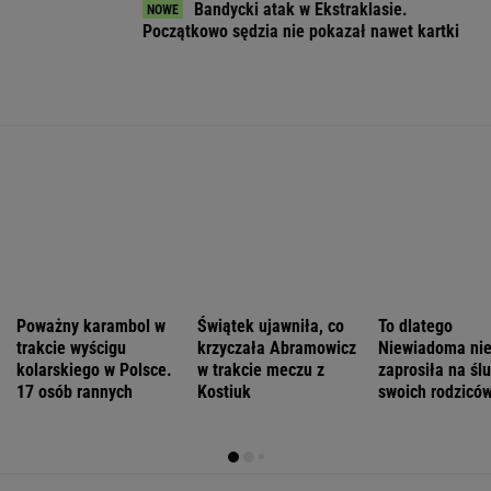
Trump
Rolnikowi, który
Prognoza
Morawiecki
ogłosił nowy
rozrył asfalt w
pogody. W
odszedł z PiS
plan dla Strefy
Gliwicach, grozi
poniedziałek
na dobre?
Gazy. Netanjahu
więzienie
może nawet
Polacy mają
reaguje
spaść grad
wątpliwości
WIADOMOŚCI