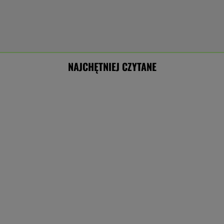
NAJCHĘTNIEJ CZYTANE
W niedziele jeszcze upały, od przyszłego