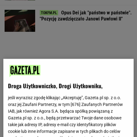
Opus Dei jak "państwo w państwie".
"Pozycję zawdzięczało Janowi Pawłowi II"
Droga Użytkowniczko, Drogi Użytkowniku,
jeśli wyrazisz zgodę klikając „Akceptuję”, Gazeta.pl sp. z o.o.
oraz jej Zaufani Partnerzy, w tym [
676
] Zaufanych Partnerów
IAB, jak również Agora S.A. będąca spółką powiązaną z
Gazeta.pl sp. z o.o., będą przetwarzać Twoje dane osobowe
takie jak adresy IP, adresy e-mail czy identyfikatory plików
cookie lub inne informacje zapisane w tych plikach do celów