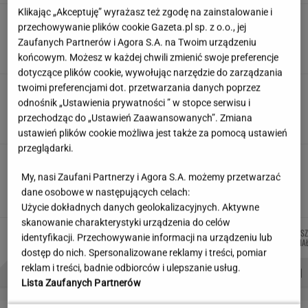
Klikając „Akceptuję” wyrażasz też zgodę na zainstalowanie i
Ciągnie cię do niedostępnych osób?
przechowywanie plików cookie Gazeta.pl sp. z o.o., jej
Psychologia mówi o powodach
Zaufanych Partnerów i Agora S.A. na Twoim urządzeniu
końcowym. Możesz w każdej chwili zmienić swoje preferencje
dotyczące plików cookie, wywołując narzędzie do zarządzania
twoimi preferencjami dot. przetwarzania danych poprzez
Japonka oniemiała, gdy zobaczyła to w
odnośnik „Ustawienia prywatności ” w stopce serwisu i
polskim sklepie. "Szok kulturowy"
przechodząc do „Ustawień Zaawansowanych”. Zmiana
ustawień plików cookie możliwa jest także za pomocą ustawień
przeglądarki.
Jeździłem autem z paliwem, które
może zastąpić diesla. Frytura i olej roślinny
My, nasi Zaufani Partnerzy i Agora S.A. możemy przetwarzać
dane osobowe w następujących celach:
TOMASZ OKUROWSKI
Użycie dokładnych danych geolokalizacyjnych. Aktywne
skanowanie charakterystyki urządzenia do celów
MIŁOSZ
MICHAŁ
MARCIN
AGNIES
Autorzy:
identyfikacji. Przechowywanie informacji na urządzeniu lub
WIATROWSKI-BUJACZ
TRELA
KOZŁOWSKI
NIEDZIA
dostęp do nich. Spersonalizowane reklamy i treści, pomiar
reklam i treści, badnie odbiorców i ulepszanie usług.
PROBLEMY POLSKICH SIATKARZY
ZNAK Z '30'
WISŁAWA SZYMBORSKA
Lista Zaufanych Partnerów