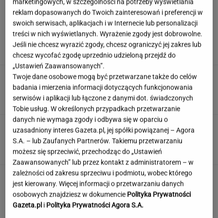
marketingowych, w szczególności na potrzeby wyświetlania
reklam dopasowanych do Twoich zainteresowań i preferencji w
swoich serwisach, aplikacjach i w Internecie lub personalizacji
Szara wielka płyta zniknęła. Tak dziś wygląda
treści w nich wyświetlanych. Wyrażenie zgody jest dobrowolne.
blok z "Alternatyw 4"
Jeśli nie chcesz wyrazić zgody, chcesz ograniczyć jej zakres lub
chcesz wycofać zgodę uprzednio udzieloną przejdź do
„Ustawień Zaawansowanych”.
Znasz się na wypiekach? Nasze pytania i tak
Twoje dane osobowe mogą być przetwarzane także do celów
mogą cię zaskoczyć!
badania i mierzenia informacji dotyczących funkcjonowania
serwisów i aplikacji lub łączone z danymi dot. świadczonych
Tobie usług. W określonych przypadkach przetwarzanie
danych nie wymaga zgody i odbywa się w oparciu o
Czy Marilyn Monroe przeszła operację
uzasadniony interes Gazeta.pl, jej spółki powiązanej – Agora
plastyczną? Dokumentacja rozwiewa
S.A. – lub Zaufanych Partnerów. Takiemu przetwarzaniu
wątpliwości
możesz się sprzeciwić, przechodząc do „Ustawień
Zaawansowanych” lub przez kontakt z administratorem – w
zależności od zakresu sprzeciwu i podmiotu, wobec którego
Siedem lat gehenny. "Spłacamy
jest kierowany. Więcej informacji o przetwarzaniu danych
kredyty za mieszkania, w których mieszkają
osobowych znajdziesz w dokumencie
Polityka Prywatności
ludzie dewelopera"
Gazeta.pl
i
Polityka Prywatności Agora S.A.
SUBSKRYPCJA