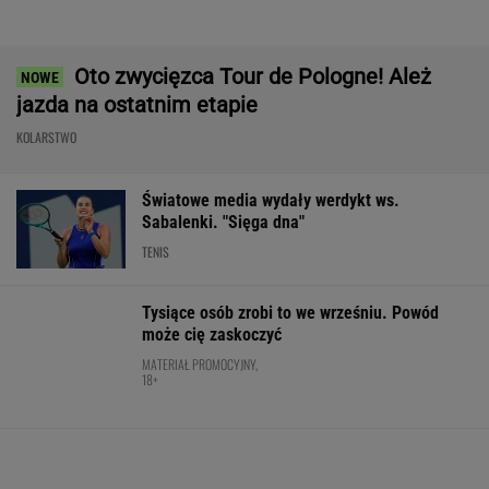
Nie ma wątpliwości, że to nowy król
segmentu. I jeszcze ta oferta - WOW! X3 z
Bawarii robi szał na drogach
MATERIAŁ PROMOCYJNY
Coco Gauff wskazuje palcem. "Podjęłam
właściwą decyzję"
TENIS