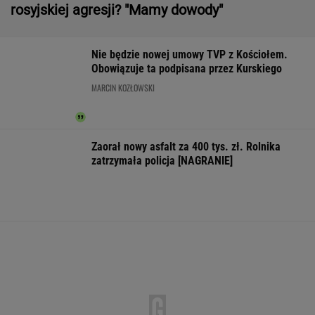
Pierwszy etap GAT zakończony. To
strategiczna inwestycja dla polskiego
eksportu
MATERIAŁ PROMOCYJNY
Większość Polaków nie chce płacić tego
podatku. "To sygnał alarmowy"
IMGW pokazał nową
Manifestacja w
Wyniki Lotto
prognozę. Upały
Warszawie.
07.08.2026 -