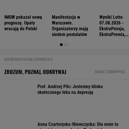
Meksykański fastfood otworzy się w
Polsce jeszcze w tym roku
BIZNES
Pierwszy etap GAT zakończony. To
strategiczna inwestycja dla polskiego
eksportu
MATERIAŁ PROMOCYJNY
Najlepsze miejsca do życia dla pokolenia Z.
Polskie miasto w czołówce
BIZNES