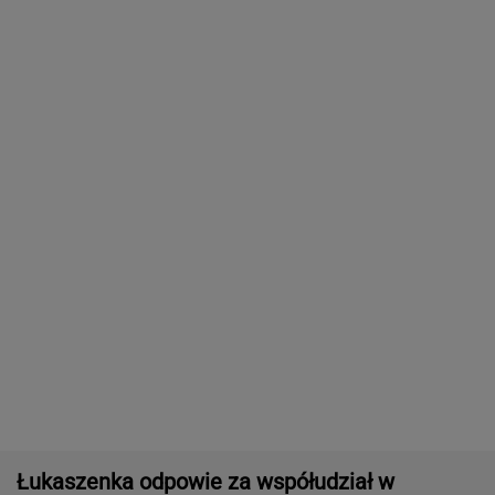
Zwrot w sprawie Patriotów. Jest porozumienie
Ukrainy i USA
Wyniki Lotto 08.08.2026 - EkstraPensja,
EkstraPremia, Kaskada, Lotto, LottoPlus,
MiniLotto, MultiMulti
16-latek zaatakowany nożem. Zatrzymano
dwóch nastolatków