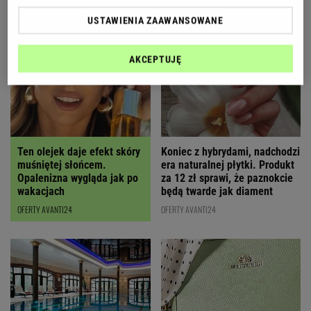
LETNIE OKAZJE
USTAWIENIA ZAAWANSOWANE
AKCEPTUJĘ
Ten olejek daje efekt skóry
Koniec z hybrydami, nadchodzi
muśniętej słońcem.
era naturalnej płytki. Produkt
Opalenizna wygląda jak po
za 12 zł sprawi, że paznokcie
wakacjach
będą twarde jak diament
OFERTY AVANTI24
OFERTY AVANTI24