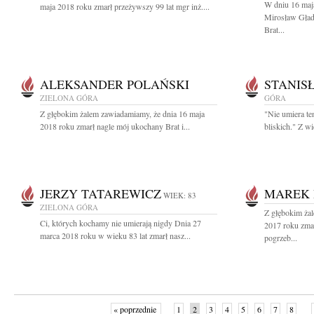
W dniu 16 maj
maja 2018 roku zmarł przeżywszy 99 lat mgr inż....
Mirosław Gład
Brat...
ALEKSANDER POLAŃSKI
STANIS
ZIELONA GÓRA
GÓRA
Z głębokim żalem zawiadamiamy, że dnia 16 maja
"Nie umiera ten
2018 roku zmarł nagle mój ukochany Brat i...
bliskich." Z w
JERZY TATAREWICZ
MAREK 
WIEK: 83
ZIELONA GÓRA
Z głębokim żal
Ci, których kochamy nie umierają nigdy Dnia 27
2017 roku zma
marca 2018 roku w wieku 83 lat zmarł nasz...
pogrzeb...
« poprzednie
1
2
3
4
5
6
7
8