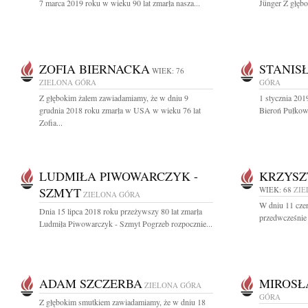
7 marca 2019 roku w wieku 90 lat zmarła nasza...
Jünger Z głębo
ZOFIA BIERNACKA
STANIS
WIEK: 76
ZIELONA GÓRA
GÓRA
Z głębokim żalem zawiadamiamy, że w dniu 9
1 stycznia 201
grudnia 2018 roku zmarła w USA w wieku 76 lat
Bieroń Pułkown
Zofia...
LUDMIŁA PIWOWARCZYK -
KRZYSZ
SZMYT
WIEK: 68
ZIE
ZIELONA GÓRA
W dniu 11 cze
Dnia 15 lipca 2018 roku przeżywszy 80 lat zmarła
przedwcześnie p
Ludmiła Piwowarczyk - Szmyt Pogrzeb rozpocznie...
ADAM SZCZERBA
MIROSŁ
ZIELONA GÓRA
GÓRA
Z głębokim smutkiem zawiadamiamy, że w dniu 18