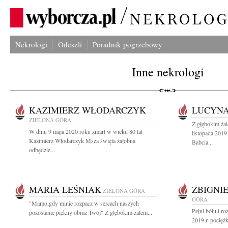
Nekrologi
Odeszli
Poradnik pogrzebowy
Inne nekrologi
KAZIMIERZ WŁODARCZYK
LUCYN
ZIELONA GÓRA
Z głębokim ża
W dniu 9 maja 2020 roku zmarł w wieku 80 lat
listopada 201
Kazimierz Włodarczyk Msza święta żałobna
Babcia...
odbędzie...
MARIA LEŚNIAK
ZBIGNI
ZIELONA GÓRA
GÓRA
"Mamo,gdy minie rozpacz w sercach naszych
Pełni bólu i r
pozostanie piękny obraz Twój" Z głębokim żalem...
2019 r. pociężki