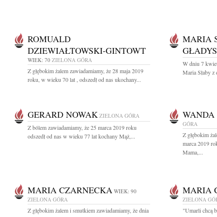
ROMUALD
MARIA 
DZIEWIAŁTOWSKI-GINTOWT
GŁADYS
WIEK: 70
ZIELONA GÓRA
W dniu 7 kwiet
Z głębokim żalem zawiadamiamy, że 28 maja 2019
Maria Słaby z
roku, w wieku 70 lat , odszedł od nas ukochany...
GERARD NOWAK
WANDA
ZIELONA GÓRA
GÓRA
Z bólem zawiadamiamy, że 25 marca 2019 roku
Z głębokim ża
odszedł od nas w wieku 77 lat kochany Mąż,...
marca 2019 rok
Mama,...
MARIA CZARNECKA
MARIA 
WIEK: 90
ZIELONA GÓRA
ZIELONA GÓ
Z głębokim żalem i smutkiem zawiadamiamy, że dnia
"Umarli chcą 