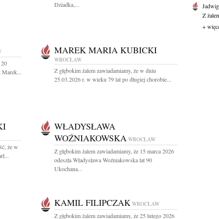
Dziadka,...
Jadwi
Z żale
+ więc
MAREK MARIA KUBICKI
W
WROCŁAW
 20
Z głębokim żalem zawiadamiamy, że w dniu
 Marek...
25.03.2026 r. w wieku 79 lat po długiej chorobie...
KI
WŁADYSŁAWA
WOŹNIAKOWSKA
WROCŁAW
ść, że w
Z głębokim żalem zawiadamiamy, że 15 marca 2026
ł...
odeszła Władysława Woźniakowska lat 90
Ukochana...
KAMIL FILIPCZAK
WROCŁAW
Z głębokim żalem zawiadamiamy, że 25 lutego 2026