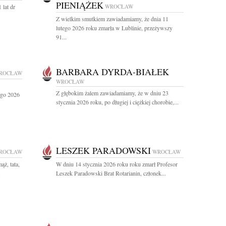
PIENIĄŻEK
 lat dr
WROCŁAW
Z wielkim smutkiem zawiadamiamy, że dnia 11
lutego 2026 roku zmarła w Lublinie, przeżywszy
91...
BARBARA DYRDA-BIAŁEK
ROCŁAW
WROCŁAW
Z głębokim żalem zawiadamiamy, że w dniu 23
tego 2026
stycznia 2026 roku, po długiej i ciężkiej chorobie,...
LESZEK PARADOWSKI
ROCŁAW
WROCŁAW
ąż, tata,
W dniu 14 stycznia 2026 roku roku zmarł Profesor
.
Leszek Paradowski Brat Rotarianin, członek...