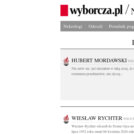
Nekrologi
Odeszli
Poradnik po
HUBERT MORDAWSKI
WR
Nie mów nic: już uleciałem w taką ciszę, że 
rozumiem przedmiotów, nie słyszę...
WIESŁAW RYCHTER
WROC
Wiesław Rychter odszedł do Domu Ojca ur
lipca 1952 roku zmarł 06 kwietnia 2026 roku