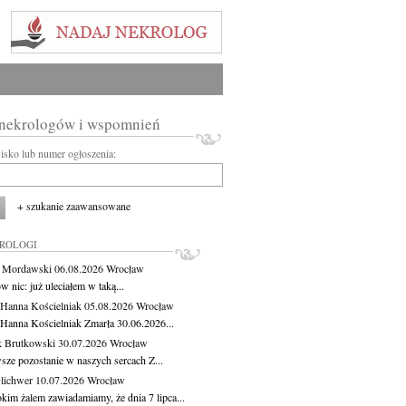
 nekrologów i wspomnień
wisko lub numer ogłoszenia:
+ szukanie zaawansowane
KROLOGI
t Mordawski
06.08.2026
Wrocław
 nic: już uleciałem w taką...
 Hanna Kościelniak
05.08.2026
Wrocław
 Hanna Kościelniak Zmarła 30.06.2026...
 Brutkowski
30.07.2026
Wrocław
sze pozostanie w naszych sercach Z...
Olichwer
10.07.2026
Wrocław
kim żalem zawiadamiamy, że dnia 7 lipca...