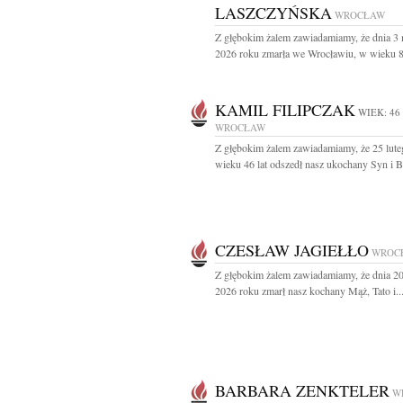
LASZCZYŃSKA
WROCŁAW
Z głębokim żalem zawiadamiamy, że dnia 3
2026 roku zmarła we Wrocławiu, w wieku 85 
KAMIL FILIPCZAK
WIEK: 46
WROCŁAW
Z głębokim żalem zawiadamiamy, że 25 lut
wieku 46 lat odszedł nasz ukochany Syn i Br
CZESŁAW JAGIEŁŁO
WROC
Z głębokim żalem zawiadamiamy, że dnia 20
2026 roku zmarł nasz kochany Mąż, Tato i..
BARBARA ZENKTELER
W