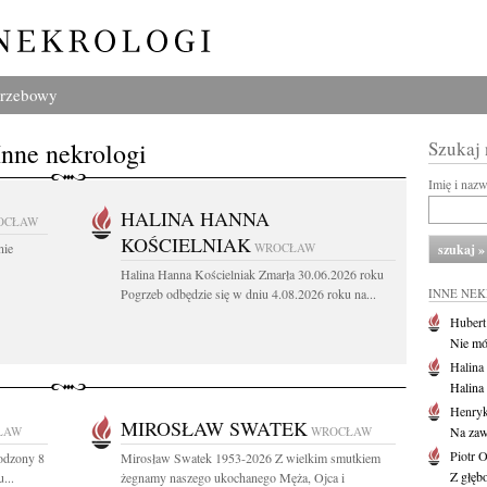
grzebowy
Inne nekrologi
Szukaj
Imię i naz
HALINA HANNA
OCŁAW
KOŚCIELNIAK
nie
WROCŁAW
Halina Hanna Kościelniak Zmarła 30.06.2026 roku
Pogrzeb odbędzie się w dniu 4.08.2026 roku na...
INNE NE
Huber
Nie mów
Halina
Halina
Henryk
MIROSŁAW SWATEK
ŁAW
WROCŁAW
Na zaw
Piotr 
odzony 8
Mirosław Swatek 1953-2026 Z wielkim smutkiem
Z głębo
...
żegnamy naszego ukochanego Męża, Ojca i