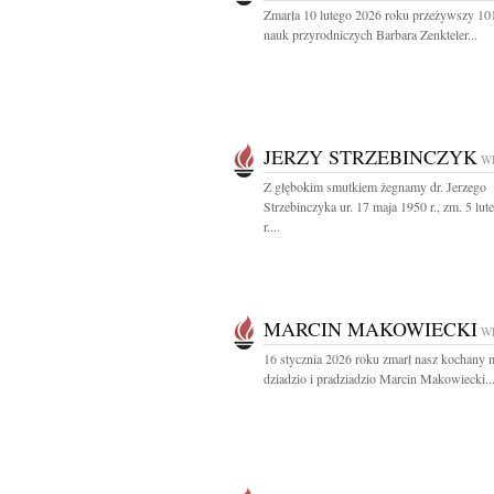
Zmarła 10 lutego 2026 roku przeżywszy 101
nauk przyrodniczych Barbara Zenkteler...
JERZY STRZEBINCZYK
W
Z głębokim smutkiem żegnamy dr. Jerzego
Strzebinczyka ur. 17 maja 1950 r., zm. 5 lu
r....
MARCIN MAKOWIECKI
W
16 stycznia 2026 roku zmarł nasz kochany m
dziadzio i pradziadzio Marcin Makowiecki..