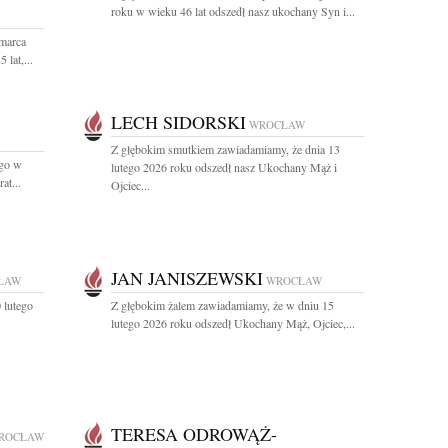
roku w wieku 46 lat odszedł nasz ukochany Syn i...
 marca
lat,...
LECH SIDORSKI
WROCŁAW
Z głębokim smutkiem zawiadamiamy, że dnia 13
ego w
lutego 2026 roku odszedł nasz Ukochany Mąż i
at...
Ojciec...
JAN JANISZEWSKI
ŁAW
WROCŁAW
 lutego
Z głębokim żalem zawiadamiamy, że w dniu 15
.
lutego 2026 roku odszedł Ukochany Mąż, Ojciec,...
TERESA ODROWĄŻ-
ROCŁAW