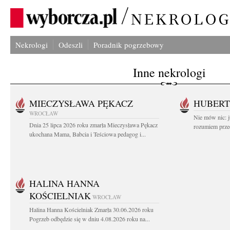
Nekrologi
Odeszli
Poradnik pogrzebowy
Inne nekrologi
MIECZYSŁAWA PĘKACZ
HUBERT
WROCŁAW
Nie mów nic: ju
Dnia 25 lipca 2026 roku zmarła Mieczysława Pękacz
rozumiem przed
ukochana Mama, Babcia i Teściowa pedagog i...
HALINA HANNA
KOŚCIELNIAK
WROCŁAW
Halina Hanna Kościelniak Zmarła 30.06.2026 roku
Pogrzeb odbędzie się w dniu 4.08.2026 roku na...