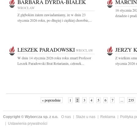
BARBARA DYRDA-BIAŁEK
MARCIN
WROCŁAW
16 stycznia 20
Z głębokim żalem zawiadamiamy, że w dniu 23
dziadzio i pra
stycznia 2026 roku, po długiej i ciężkiej chorobie,...
LESZEK PARADOWSKI
JERZY 
WROCŁAW
W dniu 14 stycznia 2026 roku roku zmarł Profesor
Z wielkim smu
Leszek Paradowski Brat Rotarianin, członek...
stycznia 2026 r
« poprzednie
1
2
3
4
5
6
7
...
235
Copyright © Wyborcza sp. z o.o.
O nas
Staże u nas
Reklama
Polityka 
Ustawienia prywatności