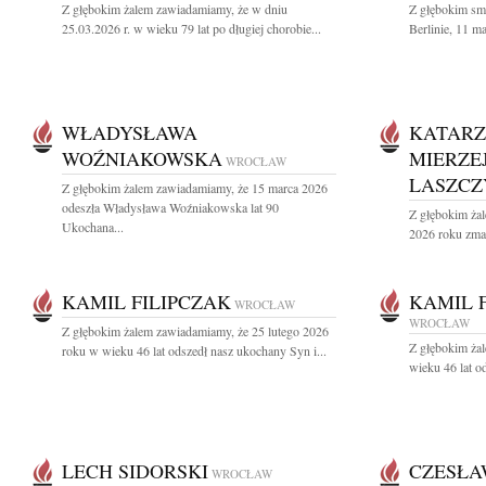
Z głębokim żalem zawiadamiamy, że w dniu
Z głębokim sm
25.03.2026 r. w wieku 79 lat po długiej chorobie...
Berlinie, 11 ma
WŁADYSŁAWA
KATAR
WOŹNIAKOWSKA
MIERZE
WROCŁAW
LASZCZ
Z głębokim żalem zawiadamiamy, że 15 marca 2026
odeszła Władysława Woźniakowska lat 90
Z głębokim ża
Ukochana...
2026 roku zmar
KAMIL FILIPCZAK
KAMIL 
WROCŁAW
WROCŁAW
Z głębokim żalem zawiadamiamy, że 25 lutego 2026
Z głębokim ża
roku w wieku 46 lat odszedł nasz ukochany Syn i...
wieku 46 lat o
LECH SIDORSKI
CZESŁA
WROCŁAW