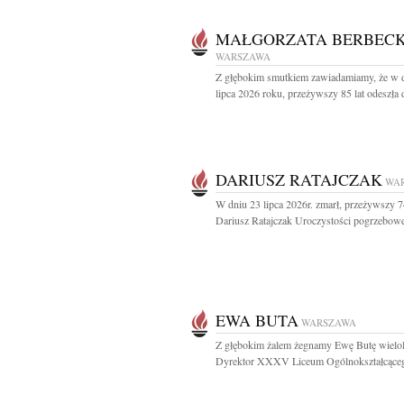
MAŁGORZATA BERBEC
WARSZAWA
Z głębokim smutkiem zawiadamiamy, że w 
lipca 2026 roku, przeżywszy 85 lat odeszła d
DARIUSZ RATAJCZAK
WA
W dniu 23 lipca 2026r. zmarł, przeżywszy 74
Dariusz Ratajczak Uroczystości pogrzebowe
EWA BUTA
WARSZAWA
Z głębokim żalem żegnamy Ewę Butę wielol
Dyrektor XXXV Liceum Ogólnokształcącego