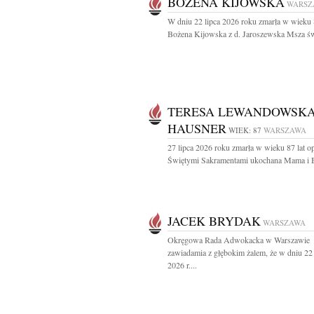
BOŻENA KIJOWSKA
WARSZ
W dniu 22 lipca 2026 roku zmarła w wieku 
Bożena Kijowska z d. Jaroszewska Msza świ
TERESA LEWANDOWSK
HAUSNER
WIEK: 87
WARSZAWA
27 lipca 2026 roku zmarła w wieku 87 lat o
Świętymi Sakramentami ukochana Mama i B
JACEK BRYDAK
WARSZAWA
Okręgowa Rada Adwokacka w Warszawie
zawiadamia z głębokim żalem, że w dniu 22 
2026 r....