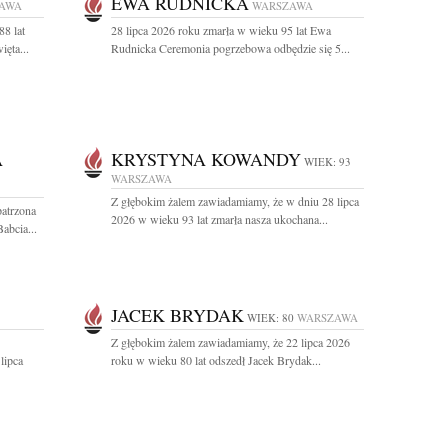
EWA RUDNICKA
AWA
WARSZAWA
88 lat
28 lipca 2026 roku zmarła w wieku 95 lat Ewa
ęta...
Rudnicka Ceremonia pogrzebowa odbędzie się 5...
A
KRYSTYNA KOWANDY
WIEK: 93
WARSZAWA
Z głębokim żalem zawiadamiamy, że w dniu 28 lipca
patrzona
2026 w wieku 93 lat zmarła nasza ukochana...
abcia...
JACEK BRYDAK
WIEK: 80
WARSZAWA
Z głębokim żalem zawiadamiamy, że 22 lipca 2026
lipca
roku w wieku 80 lat odszedł Jacek Brydak...