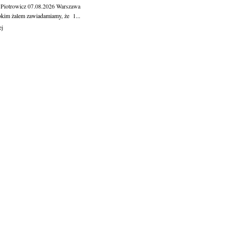
 Piotrowicz
07.08.2026
Warszawa
okim żalem zawiadamiamy, że 1...
ej