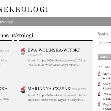
grzebowy
Inne nekrologi
Szukaj
Imię i naz
EWA WOLIŃSKA-WITORT
IEK: 94
WARSZAWA
94 lat
W dniu 31 lipca 2026 roku zmarła w wieku 78 lat
.
Ewa Wolińska-Witort Msza święta żałobna...
INNE NE
Jerzy 
W dniu
Krysty
SKA
MARIANNA CZASAK
Z żalem
WARSZAWA
Ewa Wo
W dniu 22 lipca 2026 roku zmarła w wieku 90 lat
W dniu
ia 2026
Marianna Czasak z domu Krysiak Uroczystości...
Małgor
Z wiel