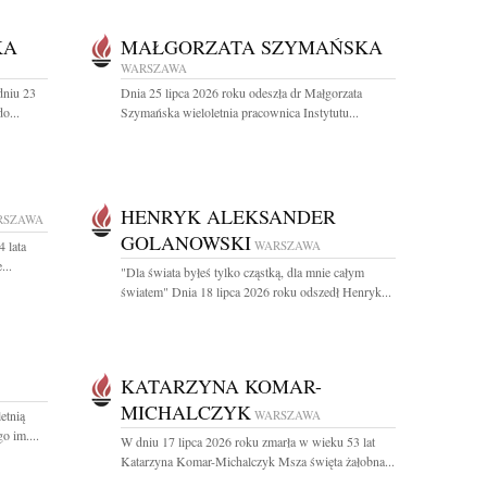
KA
MAŁGORZATA SZYMAŃSKA
WARSZAWA
dniu 23
Dnia 25 lipca 2026 roku odeszła dr Małgorzata
o...
Szymańska wieloletnia pracownica Instytutu...
HENRYK ALEKSANDER
RSZAWA
GOLANOWSKI
 lata
WARSZAWA
...
"Dla świata byłeś tylko cząstką, dla mnie całym
światem" Dnia 18 lipca 2026 roku odszedł Henryk...
KATARZYNA KOMAR-
MICHALCZYK
etnią
WARSZAWA
 im....
W dniu 17 lipca 2026 roku zmarła w wieku 53 lat
Katarzyna Komar-Michalczyk Msza święta żałobna...