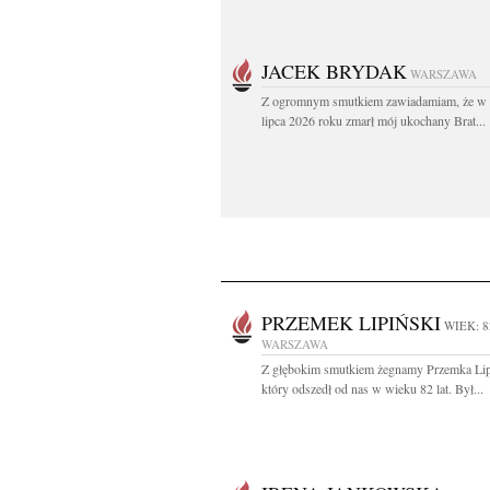
JACEK BRYDAK
WARSZAWA
Z ogromnym smutkiem zawiadamiam, że w 
lipca 2026 roku zmarł mój ukochany Brat...
PRZEMEK LIPIŃSKI
WIEK: 8
WARSZAWA
Z głębokim smutkiem żegnamy Przemka Lip
który odszedł od nas w wieku 82 lat. Był...