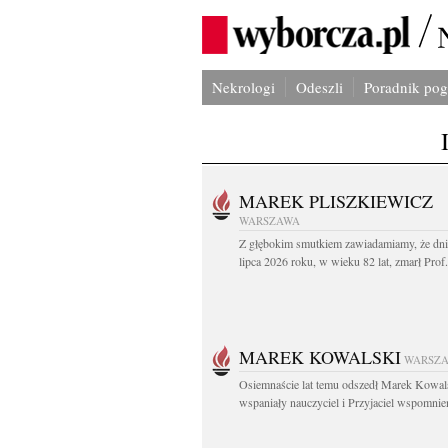
Nekrologi
Odeszli
Poradnik po
MAREK PLISZKIEWICZ
WARSZAWA
Z głębokim smutkiem zawiadamiamy, że dni
lipca 2026 roku, w wieku 82 lat, zmarł Prof
MAREK KOWALSKI
WARSZ
Osiemnaście lat temu odszedł Marek Kowal
wspaniały nauczyciel i Przyjaciel wspomnien