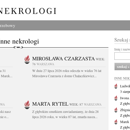
grzebowy
Inne nekrologi
Szukaj
Imię i naz
MIROSŁAWA CZARZASTA
WIEK:
76
WARSZAWA
a 31
W dniu 27 lipca 2026 roku odeszła w wieku 76 lat
. Marek...
Mirosława Czarzasta z domu Chałaczkiewicz...
INNE NE
Ludwik
3 sier
Iwona 
MARTA RYTEL
Z głęb
AWA
WIEK: 87
WARSZAWA
Zbigni
ski nasz
Z głębokim smutkiem zawiadamiamy, że dnia 28
Z głęb
ie o...
lipca 2026 roku, w wieku 87 lat, zmarła nasza...
Marek 
Z głęb