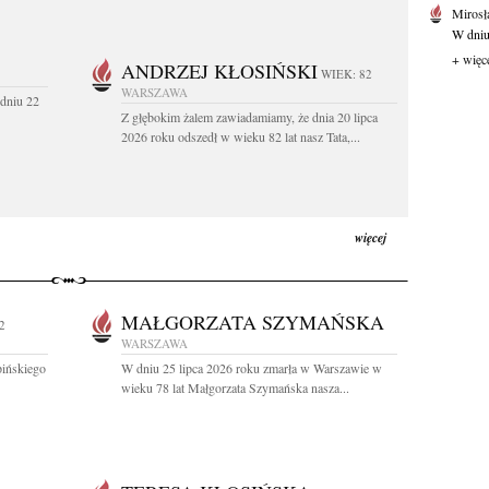
Mirosł
W dniu
+ więc
ANDRZEJ KŁOSIŃSKI
WIEK: 82
WARSZAWA
dniu 22
Z głębokim żalem zawiadamiamy, że dnia 20 lipca
2026 roku odszedł w wieku 82 lat nasz Tata,...
więcej
MAŁGORZATA SZYMAŃSKA
2
WARSZAWA
ińskiego
W dniu 25 lipca 2026 roku zmarła w Warszawie w
wieku 78 lat Małgorzata Szymańska nasza...