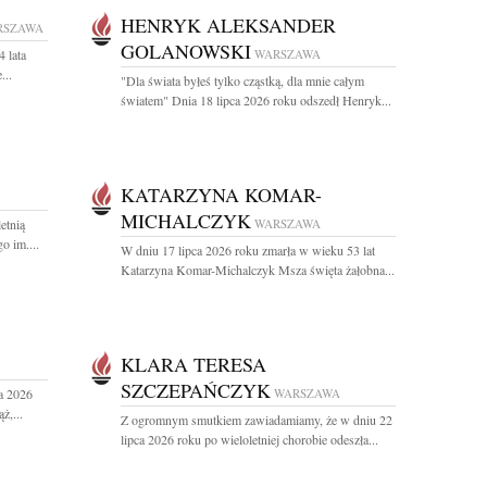
HENRYK ALEKSANDER
RSZAWA
GOLANOWSKI
 lata
WARSZAWA
...
"Dla świata byłeś tylko cząstką, dla mnie całym
światem" Dnia 18 lipca 2026 roku odszedł Henryk...
KATARZYNA KOMAR-
MICHALCZYK
etnią
WARSZAWA
 im....
W dniu 17 lipca 2026 roku zmarła w wieku 53 lat
Katarzyna Komar-Michalczyk Msza święta żałobna...
KLARA TERESA
SZCZEPAŃCZYK
a 2026
WARSZAWA
ż,...
Z ogromnym smutkiem zawiadamiamy, że w dniu 22
lipca 2026 roku po wieloletniej chorobie odeszła...