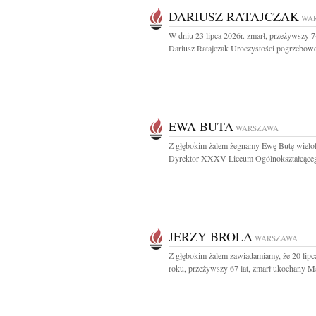
DARIUSZ RATAJCZAK
WA
W dniu 23 lipca 2026r. zmarł, przeżywszy 74
Dariusz Ratajczak Uroczystości pogrzebowe
EWA BUTA
WARSZAWA
Z głębokim żalem żegnamy Ewę Butę wielol
Dyrektor XXXV Liceum Ogólnokształcącego
JERZY BROLA
WARSZAWA
Z głębokim żalem zawiadamiamy, że 20 lipc
roku, przeżywszy 67 lat, zmarł ukochany Mą