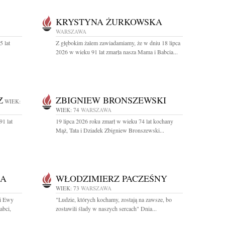
KRYSTYNA ŻURKOWSKA
WARSZAWA
5 lat
Z głębokim żalem zawiadamiamy, że w dniu 18 lipca
2026 w wieku 91 lat zmarła nasza Mama i Babcia...
Z
ZBIGNIEW BRONSZEWSKI
WIEK:
WIEK: 74
WARSZAWA
91 lat
19 lipca 2026 roku zmarł w wieku 74 lat kochany
Mąż, Tata i Dziadek Zbigniew Bronszewski...
KA
WŁODZIMIERZ PACZEŚNY
WIEK: 73
WARSZAWA
i Ewy
"Ludzie, których kochamy, zostają na zawsze, bo
abci,
zostawili ślady w naszych sercach" Dnia...