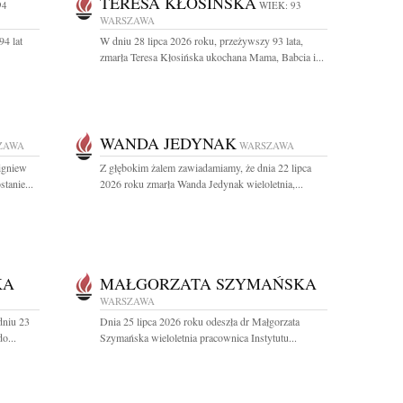
TERESA KŁOSIŃSKA
94
WIEK: 93
WARSZAWA
94 lat
W dniu 28 lipca 2026 roku, przeżywszy 93 lata,
zmarła Teresa Kłosińska ukochana Mama, Babcia i...
WANDA JEDYNAK
ZAWA
WARSZAWA
bigniew
Z głębokim żalem zawiadamiamy, że dnia 22 lipca
tanie...
2026 roku zmarła Wanda Jedynak wieloletnia,...
KA
MAŁGORZATA SZYMAŃSKA
WARSZAWA
dniu 23
Dnia 25 lipca 2026 roku odeszła dr Małgorzata
o...
Szymańska wieloletnia pracownica Instytutu...