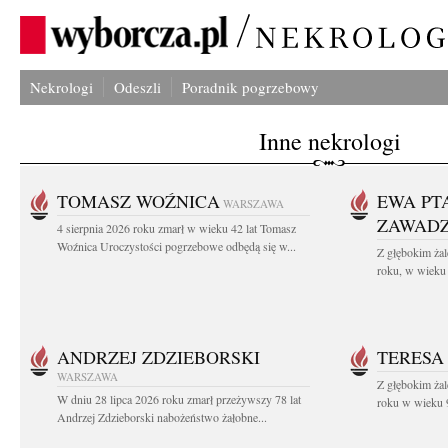
Nekrologi
Odeszli
Poradnik pogrzebowy
Inne nekrologi
TOMASZ WOŹNICA
EWA PT
WARSZAWA
ZAWAD
4 sierpnia 2026 roku zmarł w wieku 42 lat Tomasz
Woźnica Uroczystości pogrzebowe odbędą się w...
Z głębokim żal
roku, w wieku 
ANDRZEJ ZDZIEBORSKI
TERESA
WARSZAWA
Z głębokim żal
W dniu 28 lipca 2026 roku zmarł przeżywszy 78 lat
roku w wieku 9
Andrzej Zdzieborski nabożeństwo żałobne...