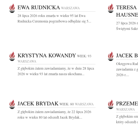
EWA RUDNICKA
TERESA
WARSZAWA
HAUSN
28 lipca 2026 roku zmarła w wieku 95 lat Ewa
Rudnicka Ceremonia pogrzebowa odbędzie się 5...
27 lipca 2026 
Świętymi Sakr
KRYSTYNA KOWANDY
JACEK 
WIEK: 93
WARSZAWA
Okręgowa Rad
Z głębokim żalem zawiadamiamy, że w dniu 28 lipca
zawiadamia z g
2026 w wieku 93 lat zmarła nasza ukochana...
2026 r....
JACEK BRYDAK
PRZEME
WIEK: 80
WARSZAWA
WARSZAWA
Z głębokim żalem zawiadamiamy, że 22 lipca 2026
Z głębokim sm
roku w wieku 80 lat odszedł Jacek Brydak...
który odszedł o