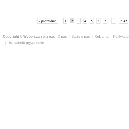
« poprzednie
1
2
3
4
5
6
7
...
2342
Copyright © Wyborcza sp. z o.o.
O nas
Staże u nas
Reklama
Polityka 
Ustawienia prywatności