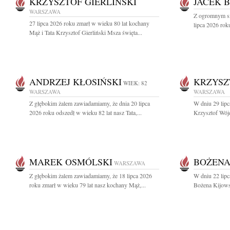
KRZYSZTOF GIERLIŃSKI
JACEK 
WARSZAWA
Z ogromnym sm
27 lipca 2026 roku zmarł w wieku 80 lat kochany
lipca 2026 rok
Mąż i Tata Krzysztof Gierliński Msza święta...
ANDRZEJ KŁOSIŃSKI
KRZYSZ
WIEK: 82
WARSZAWA
WARSZAWA
Z głębokim żalem zawiadamiamy, że dnia 20 lipca
W dniu 29 lipc
2026 roku odszedł w wieku 82 lat nasz Tata,...
Krzysztof Wójc
MAREK OSMÓLSKI
BOŻENA
WARSZAWA
Z głębokim żalem zawiadamiamy, że 18 lipca 2026
W dniu 22 lipc
roku zmarł w wieku 79 lat nasz kochany Mąż,...
Bożena Kijowsk