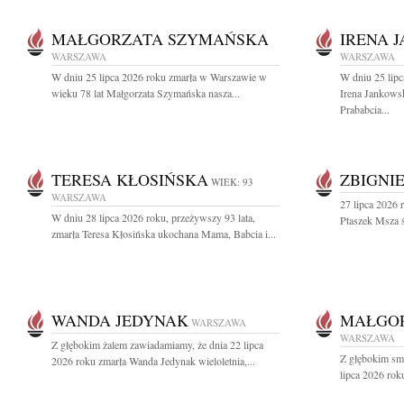
MAŁGORZATA SZYMAŃSKA
IRENA 
WARSZAWA
WARSZAWA
W dniu 25 lipca 2026 roku zmarła w Warszawie w
W dniu 25 lipc
wieku 78 lat Małgorzata Szymańska nasza...
Irena Jankows
Prababcia...
TERESA KŁOSIŃSKA
ZBIGNI
WIEK: 93
WARSZAWA
27 lipca 2026 
W dniu 28 lipca 2026 roku, przeżywszy 93 lata,
Ptaszek Msza ś
zmarła Teresa Kłosińska ukochana Mama, Babcia i...
WANDA JEDYNAK
MAŁGO
WARSZAWA
WARSZAWA
Z głębokim żalem zawiadamiamy, że dnia 22 lipca
Z głębokim sm
2026 roku zmarła Wanda Jedynak wieloletnia,...
lipca 2026 roku