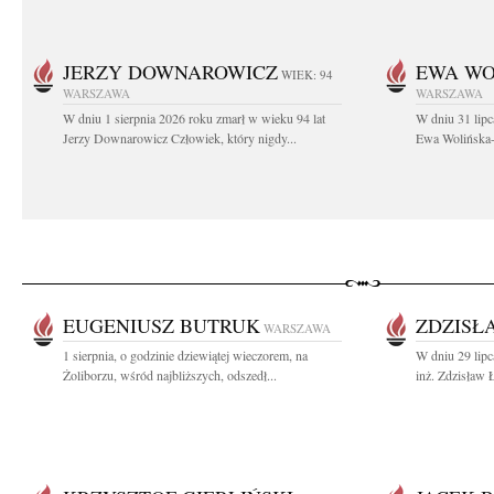
JERZY DOWNAROWICZ
EWA WO
WIEK: 94
WARSZAWA
WARSZAWA
W dniu 1 sierpnia 2026 roku zmarł w wieku 94 lat
W dniu 31 lipc
Jerzy Downarowicz Człowiek, który nigdy...
Ewa Wolińska-W
EUGENIUSZ BUTRUK
ZDZISŁ
WARSZAWA
1 sierpnia, o godzinie dziewiątej wieczorem, na
W dniu 29 lipc
Żoliborzu, wśród najbliższych, odszedł...
inż. Zdzisław 