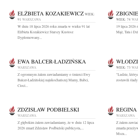
ELŻBIETA KOZAKIEWICZ
ZBIGNI
WIEK:
91
WARSZAWA
WIEK: 74
WA
W dniu 18 lipca 2026 roku zmarła w wieku 91 lat
19 lipca 2026 
Elżbieta Kozakiewicz Starszy Kustosz
Mąż, Tata i Dz
Dyplomowany...
EWA BALCER-ŁADZIŃSKA
WŁODZI
WARSZAWA
WIEK: 73
WA
Z ogromnym żalem zawiadamiamy o śmierci Ewy
"Ludzie, który
Balcer-Ładzińskiej najukochańszej Mamy, Babci,
zostawili ślad
Cioci...
ZDZISŁAW PODBIELSKI
REGINA
WARSZAWA
WARSZAWA
Z głębokim żalem zawiadamiamy, że w dniu 12 lipca
Z żalem zawia
2026 zmarł Zdzisław Podbielski publicysta,...
zmarła przeży
Msza...