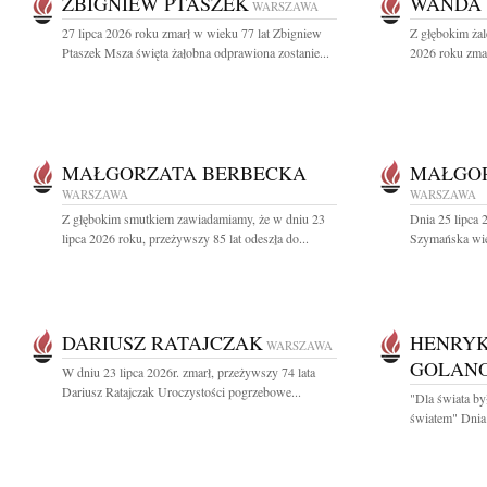
ZBIGNIEW PTASZEK
WANDA 
WARSZAWA
27 lipca 2026 roku zmarł w wieku 77 lat Zbigniew
Z głębokim żal
Ptaszek Msza święta żałobna odprawiona zostanie...
2026 roku zmar
MAŁGORZATA BERBECKA
MAŁGO
WARSZAWA
WARSZAWA
Z głębokim smutkiem zawiadamiamy, że w dniu 23
Dnia 25 lipca 
lipca 2026 roku, przeżywszy 85 lat odeszła do...
Szymańska wiel
DARIUSZ RATAJCZAK
HENRYK
WARSZAWA
GOLAN
W dniu 23 lipca 2026r. zmarł, przeżywszy 74 lata
Dariusz Ratajczak Uroczystości pogrzebowe...
"Dla świata by
światem" Dnia 