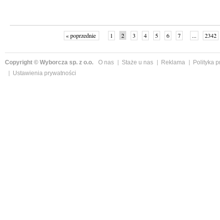
« poprzednie
1
2
3
4
5
6
7
...
2342
Copyright © Wyborcza sp. z o.o.
O nas
Staże u nas
Reklama
Polityka 
Ustawienia prywatności