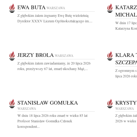
EWA BUTA
KATARZ
WARSZAWA
MICHA
Z głębokim żalem żegnamy Ewę Butę wieloletnią
Dyrektor XXXV Liceum Ogólnokształcącego im....
W dniu 17 lipc
Katarzyna Kom
JERZY BROLA
KLARA 
WARSZAWA
SZCZEP
Z głębokim żalem zawiadamiamy, że 20 lipca 2026
roku, przeżywszy 67 lat, zmarł ukochany Mąż,...
Z ogromnym sm
lipca 2026 roku
STANISŁAW GOMUŁKA
KRYSTY
WARSZAWA
WARSZAWA
W dniu 18 lipca 2026 roku zmarł w wieku 85 lat
Z głębokim żal
Profesor Stanisław Gomułka Członek
2026 w wieku 9
korespondent...