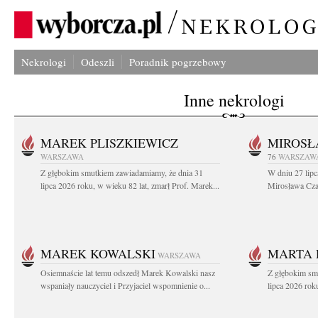
Nekrologi
Odeszli
Poradnik pogrzebowy
Inne nekrologi
MAREK PLISZKIEWICZ
MIROSŁ
WARSZAWA
76
WARSZAW
Z głębokim smutkiem zawiadamiamy, że dnia 31
W dniu 27 lipc
lipca 2026 roku, w wieku 82 lat, zmarł Prof. Marek...
Mirosława Czar
MAREK KOWALSKI
MARTA 
WARSZAWA
Osiemnaście lat temu odszedł Marek Kowalski nasz
Z głębokim sm
wspaniały nauczyciel i Przyjaciel wspomnienie o...
lipca 2026 roku