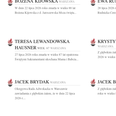
BOŻENA KIJOWSKA
EWA RU
WARSZAWA
W dniu 22 lipca 2026 roku zmarła w wieku 88 lat
28 lipca 2026 
Bożena Kijowska z d. Jaroszewska Msza święta...
Rudnicka Cere
TERESA LEWANDOWSKA
KRYST
HAUSNER
WARSZAWA
WIEK: 87
WARSZAWA
Z głębokim żal
27 lipca 2026 roku zmarła w wieku 87 lat opatrzona
2026 w wieku 9
Świętymi Sakramentami ukochana Mama i Babcia...
JACEK BRYDAK
JACEK 
WARSZAWA
Okręgowa Rada Adwokacka w Warszawie
Z głębokim ża
zawiadamia z głębokim żalem, że w dniu 22 lipca
roku w wieku 8
2026 r....