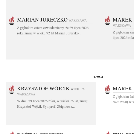
MARIAN JURECZKO
MAREK 
WARSZAWA
WARSZAWA
Z głębokim żalem zawiadamiamy, że 29 lipca 2026
Z głębokim sm
roku zmarł w wieku 92 lat Marian Jureczko...
lipca 2026 rok
KRZYSZTOF WÓJCIK
MAREK 
WIEK: 76
WARSZAWA
Z głębokim ża
W dniu 29 lipca 2026 roku, w wieku 76 lat, zmarł
roku zmarł w w
Krzysztof Wójcik Syn prof. Zbigniewa...