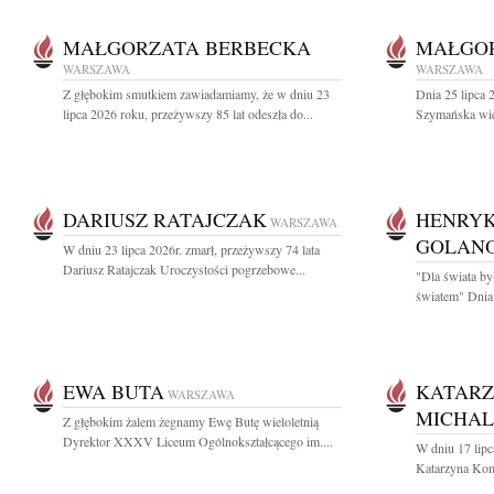
MAŁGORZATA BERBECKA
MAŁGO
WARSZAWA
WARSZAWA
Z głębokim smutkiem zawiadamiamy, że w dniu 23
Dnia 25 lipca 
lipca 2026 roku, przeżywszy 85 lat odeszła do...
Szymańska wiel
DARIUSZ RATAJCZAK
HENRYK
WARSZAWA
GOLAN
W dniu 23 lipca 2026r. zmarł, przeżywszy 74 lata
Dariusz Ratajczak Uroczystości pogrzebowe...
"Dla świata by
światem" Dnia 
EWA BUTA
KATARZ
WARSZAWA
MICHA
Z głębokim żalem żegnamy Ewę Butę wieloletnią
Dyrektor XXXV Liceum Ogólnokształcącego im....
W dniu 17 lipc
Katarzyna Kom