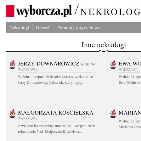
Nekrologi
Odeszli
Poradnik pogrzebowy
Inne nekrologi
JERZY DOWNAROWICZ
EWA WO
WIEK: 94
WARSZAWA
WARSZAWA
W dniu 1 sierpnia 2026 roku zmarł w wieku 94 lat
W dniu 31 lipc
Jerzy Downarowicz Człowiek, który nigdy...
Ewa Wolińska-W
MAŁGORZATA KOŚCIELSKA
MARIAN
WARSZAWA
W dniu 22 lipc
Z wielkim bólem zawiadamiamy, że 3 sierpnia 2026
Marianna Czas
roku zmarła Prof. Małgorzata Kościelska...