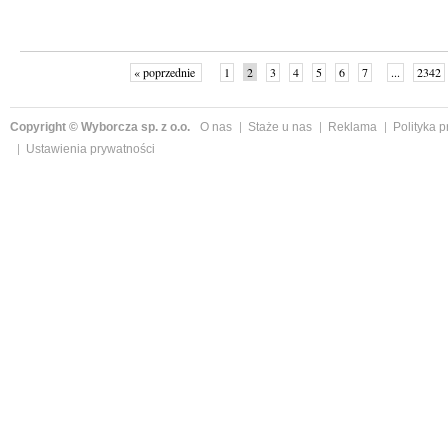
« poprzednie
1
2
3
4
5
6
7
...
2342
Copyright © Wyborcza sp. z o.o.
O nas
Staże u nas
Reklama
Polityka 
Ustawienia prywatności