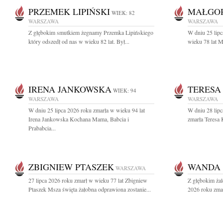
PRZEMEK LIPIŃSKI
MAŁGO
WIEK: 82
WARSZAWA
WARSZAWA
Z głębokim smutkiem żegnamy Przemka Lipińskiego
W dniu 25 lip
który odszedł od nas w wieku 82 lat. Był...
wieku 78 lat M
IRENA JANKOWSKA
TERESA
WIEK: 94
WARSZAWA
WARSZAWA
W dniu 25 lipca 2026 roku zmarła w wieku 94 lat
W dniu 28 lipc
Irena Jankowska Kochana Mama, Babcia i
zmarła Teresa 
Prababcia...
ZBIGNIEW PTASZEK
WANDA 
WARSZAWA
27 lipca 2026 roku zmarł w wieku 77 lat Zbigniew
Z głębokim żal
Ptaszek Msza święta żałobna odprawiona zostanie...
2026 roku zmar