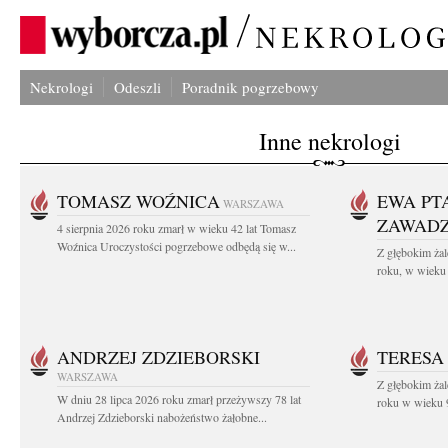
Nekrologi
Odeszli
Poradnik pogrzebowy
Inne nekrologi
TOMASZ WOŹNICA
EWA PT
WARSZAWA
ZAWAD
4 sierpnia 2026 roku zmarł w wieku 42 lat Tomasz
Woźnica Uroczystości pogrzebowe odbędą się w...
Z głębokim żal
roku, w wieku 
ANDRZEJ ZDZIEBORSKI
TERESA
WARSZAWA
Z głębokim żal
W dniu 28 lipca 2026 roku zmarł przeżywszy 78 lat
roku w wieku 9
Andrzej Zdzieborski nabożeństwo żałobne...