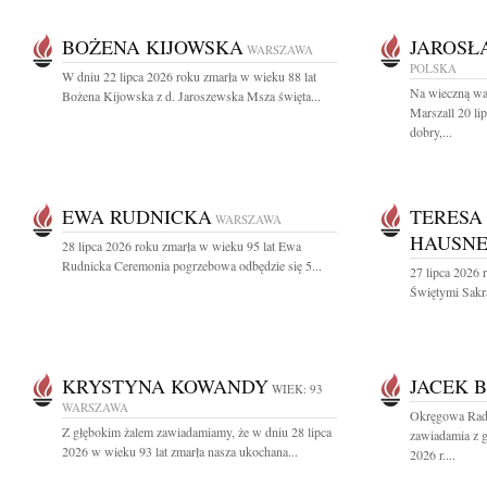
BOŻENA KIJOWSKA
JAROSŁ
WARSZAWA
POLSKA
W dniu 22 lipca 2026 roku zmarła w wieku 88 lat
Na wieczną wa
Bożena Kijowska z d. Jaroszewska Msza święta...
Marszall 20 l
dobry,...
EWA RUDNICKA
TERESA
WARSZAWA
HAUSN
28 lipca 2026 roku zmarła w wieku 95 lat Ewa
Rudnicka Ceremonia pogrzebowa odbędzie się 5...
27 lipca 2026 
Świętymi Sakr
KRYSTYNA KOWANDY
JACEK 
WIEK: 93
WARSZAWA
Okręgowa Rad
Z głębokim żalem zawiadamiamy, że w dniu 28 lipca
zawiadamia z g
2026 w wieku 93 lat zmarła nasza ukochana...
2026 r....