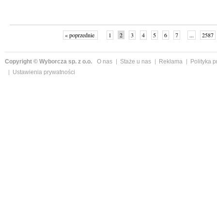
« poprzednie
1
2
3
4
5
6
7
...
2587
Copyright © Wyborcza sp. z o.o.
O nas
Staże u nas
Reklama
Polityka 
Ustawienia prywatności