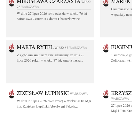
MIROSŁAWA CZARZASTA
MAREK 
WIEK:
76
WARSZAWA
Osiemnaście l
W dniu 27 lipca 2026 roku odeszła w wieku 76 lat
wspaniały nauc
Mirosława Czarzasta z domu Chałaczkiewicz...
MARTA RYTEL
EUGENI
WIEK: 87
WARSZAWA
Z głębokim smutkiem zawiadamiamy, że dnia 28
1 sierpnia, o g
lipca 2026 roku, w wieku 87 lat, zmarła nasza...
Żoliborzu, wśró
ZDZISŁAW ŁUPIŃSKI
KRZYSZ
WARSZAWA
WARSZAWA
W dniu 29 lipca 2026 roku zmarł w wieku 90 lat Mgr
27 lipca 2026 
inż. Zdzisław Łupiński Absolwent Szkoły...
Mąż i Tata Krz