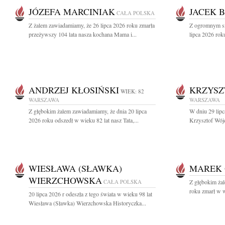
JÓZEFA MARCINIAK
JACEK 
CAŁA POLSKA
Z żalem zawiadamiamy, że 26 lipca 2026 roku zmarła
Z ogromnym sm
przeżywszy 104 lata nasza kochana Mama i...
lipca 2026 rok
ANDRZEJ KŁOSIŃSKI
KRZYSZ
WIEK: 82
WARSZAWA
WARSZAWA
Z głębokim żalem zawiadamiamy, że dnia 20 lipca
W dniu 29 lipc
2026 roku odszedł w wieku 82 lat nasz Tata,...
Krzysztof Wójc
WIESŁAWA (SŁAWKA)
MAREK 
WIERZCHOWSKA
CAŁA POLSKA
Z głębokim ża
roku zmarł w w
20 lipca 2026 r odeszła z tego świata w wieku 98 lat
Wiesława (Sławka) Wierzchowska Historyczka...