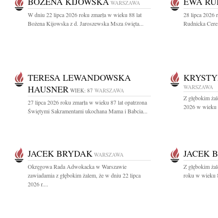
BOŻENA KIJOWSKA
EWA RU
WARSZAWA
W dniu 22 lipca 2026 roku zmarła w wieku 88 lat
28 lipca 2026 
Bożena Kijowska z d. Jaroszewska Msza święta...
Rudnicka Cere
TERESA LEWANDOWSKA
KRYST
HAUSNER
WARSZAWA
WIEK: 87
WARSZAWA
Z głębokim żal
27 lipca 2026 roku zmarła w wieku 87 lat opatrzona
2026 w wieku 9
Świętymi Sakramentami ukochana Mama i Babcia...
JACEK BRYDAK
JACEK 
WARSZAWA
Okręgowa Rada Adwokacka w Warszawie
Z głębokim ża
zawiadamia z głębokim żalem, że w dniu 22 lipca
roku w wieku 8
2026 r....