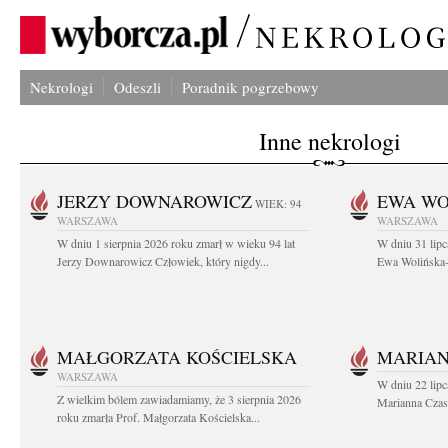
Nekrologi
Odeszli
Poradnik pogrzebowy
Inne nekrologi
JERZY DOWNAROWICZ
EWA WO
WIEK: 94
WARSZAWA
WARSZAWA
W dniu 1 sierpnia 2026 roku zmarł w wieku 94 lat
W dniu 31 lipc
Jerzy Downarowicz Człowiek, który nigdy...
Ewa Wolińska-W
MAŁGORZATA KOŚCIELSKA
MARIAN
WARSZAWA
W dniu 22 lipc
Z wielkim bólem zawiadamiamy, że 3 sierpnia 2026
Marianna Czas
roku zmarła Prof. Małgorzata Kościelska...