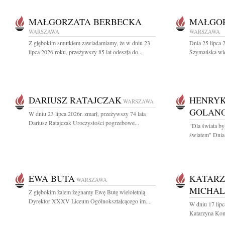
MAŁGORZATA BERBECKA
MAŁGO
WARSZAWA
WARSZAWA
Z głębokim smutkiem zawiadamiamy, że w dniu 23
Dnia 25 lipca 
lipca 2026 roku, przeżywszy 85 lat odeszła do...
Szymańska wiel
DARIUSZ RATAJCZAK
HENRYK
WARSZAWA
GOLAN
W dniu 23 lipca 2026r. zmarł, przeżywszy 74 lata
Dariusz Ratajczak Uroczystości pogrzebowe...
"Dla świata by
światem" Dnia 
EWA BUTA
KATARZ
WARSZAWA
MICHA
Z głębokim żalem żegnamy Ewę Butę wieloletnią
Dyrektor XXXV Liceum Ogólnokształcącego im....
W dniu 17 lipc
Katarzyna Kom