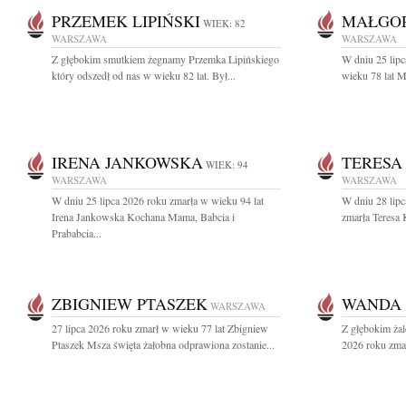
PRZEMEK LIPIŃSKI
MAŁGO
WIEK: 82
WARSZAWA
WARSZAWA
Z głębokim smutkiem żegnamy Przemka Lipińskiego
W dniu 25 lip
który odszedł od nas w wieku 82 lat. Był...
wieku 78 lat M
IRENA JANKOWSKA
TERESA
WIEK: 94
WARSZAWA
WARSZAWA
W dniu 25 lipca 2026 roku zmarła w wieku 94 lat
W dniu 28 lipc
Irena Jankowska Kochana Mama, Babcia i
zmarła Teresa 
Prababcia...
ZBIGNIEW PTASZEK
WANDA 
WARSZAWA
27 lipca 2026 roku zmarł w wieku 77 lat Zbigniew
Z głębokim żal
Ptaszek Msza święta żałobna odprawiona zostanie...
2026 roku zmar