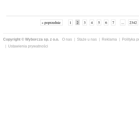
« poprzednie
1
2
3
4
5
6
7
...
2342
Copyright © Wyborcza sp. z o.o.
O nas
Staże u nas
Reklama
Polityka 
Ustawienia prywatności