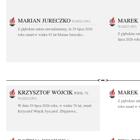
MARIAN JURECZKO
MAREK 
WARSZAWA
WARSZAWA
Z głębokim żalem zawiadamiamy, że 29 lipca 2026
Z głębokim sm
roku zmarł w wieku 92 lat Marian Jureczko...
lipca 2026 rok
KRZYSZTOF WÓJCIK
MAREK 
WIEK: 76
WARSZAWA
Z głębokim ża
W dniu 29 lipca 2026 roku, w wieku 76 lat, zmarł
roku zmarł w w
Krzysztof Wójcik Syn prof. Zbigniewa...