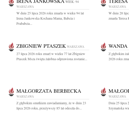
IRENA JANKOWSKA
TERESA
WIEK: 94
WARSZAWA
WARSZAWA
W dniu 25 lipca 2026 roku zmarła w wieku 94 lat
W dniu 28 lipc
Irena Jankowska Kochana Mama, Babcia i
zmarła Teresa 
Prababcia...
ZBIGNIEW PTASZEK
WANDA 
WARSZAWA
27 lipca 2026 roku zmarł w wieku 77 lat Zbigniew
Z głębokim żal
Ptaszek Msza święta żałobna odprawiona zostanie...
2026 roku zmar
MAŁGORZATA BERBECKA
MAŁGO
WARSZAWA
WARSZAWA
Z głębokim smutkiem zawiadamiamy, że w dniu 23
Dnia 25 lipca 
lipca 2026 roku, przeżywszy 85 lat odeszła do...
Szymańska wiel