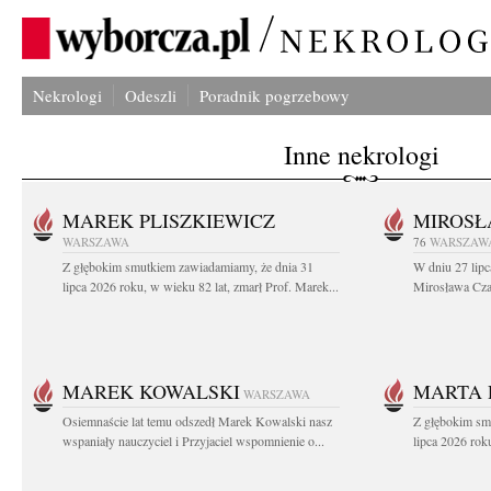
Nekrologi
Odeszli
Poradnik pogrzebowy
Inne nekrologi
MAREK PLISZKIEWICZ
MIROSŁ
WARSZAWA
76
WARSZAW
Z głębokim smutkiem zawiadamiamy, że dnia 31
W dniu 27 lipc
lipca 2026 roku, w wieku 82 lat, zmarł Prof. Marek...
Mirosława Czar
MAREK KOWALSKI
MARTA 
WARSZAWA
Osiemnaście lat temu odszedł Marek Kowalski nasz
Z głębokim sm
wspaniały nauczyciel i Przyjaciel wspomnienie o...
lipca 2026 roku