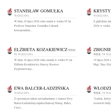
STANISŁAW GOMUŁKA
KRYSTY
WARSZAWA
WARSZAWA
W dniu 18 lipca 2026 roku zmarł w wieku 85 lat
Z głębokim żal
Profesor Stanisław Gomułka Członek
2026 w wieku 9
korespondent...
ELŻBIETA KOZAKIEWICZ
ZBIGNI
WIEK:
91
WARSZAWA
WIEK: 74
WA
W dniu 18 lipca 2026 roku zmarła w wieku 91 lat
19 lipca 2026 
Elżbieta Kozakiewicz Starszy Kustosz
Mąż, Tata i Dz
Dyplomowany...
EWA BALCER-ŁADZIŃSKA
WŁODZI
WARSZAWA
WIEK: 73
WA
Z ogromnym żalem zawiadamiamy o śmierci Ewy
"Ludzie, który
Balcer-Ładzińskiej najukochańszej Mamy, Babci,
zostawili ślad
Cioci...