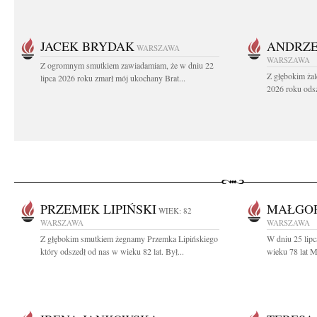
JACEK BRYDAK
ANDRZE
WARSZAWA
WARSZAWA
Z ogromnym smutkiem zawiadamiam, że w dniu 22
Z głębokim żal
lipca 2026 roku zmarł mój ukochany Brat...
2026 roku odsz
PRZEMEK LIPIŃSKI
MAŁGO
WIEK: 82
WARSZAWA
WARSZAWA
Z głębokim smutkiem żegnamy Przemka Lipińskiego
W dniu 25 lip
który odszedł od nas w wieku 82 lat. Był...
wieku 78 lat M