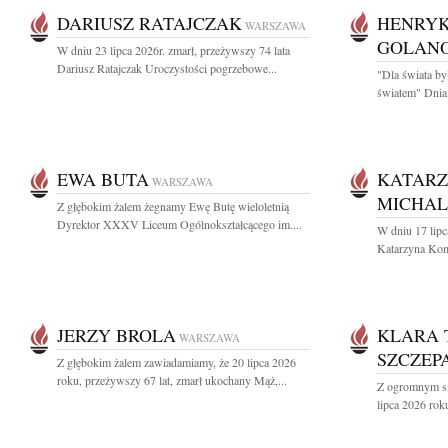
DARIUSZ RATAJCZAK
HENRYK
WARSZAWA
GOLAN
W dniu 23 lipca 2026r. zmarł, przeżywszy 74 lata
Dariusz Ratajczak Uroczystości pogrzebowe...
"Dla świata by
światem" Dnia 
EWA BUTA
KATARZ
WARSZAWA
MICHA
Z głębokim żalem żegnamy Ewę Butę wieloletnią
Dyrektor XXXV Liceum Ogólnokształcącego im....
W dniu 17 lipc
Katarzyna Kom
JERZY BROLA
KLARA 
WARSZAWA
SZCZEP
Z głębokim żalem zawiadamiamy, że 20 lipca 2026
roku, przeżywszy 67 lat, zmarł ukochany Mąż,...
Z ogromnym sm
lipca 2026 roku