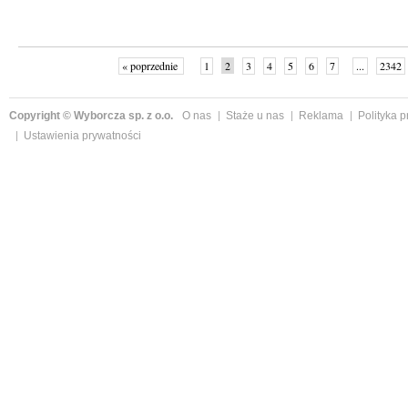
« poprzednie
1
2
3
4
5
6
7
...
2342
Copyright © Wyborcza sp. z o.o.
O nas
Staże u nas
Reklama
Polityka 
Ustawienia prywatności