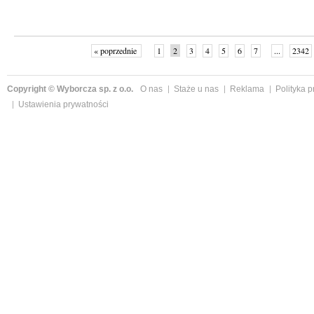
« poprzednie
1
2
3
4
5
6
7
...
2342
Copyright © Wyborcza sp. z o.o.
O nas
Staże u nas
Reklama
Polityka 
Ustawienia prywatności