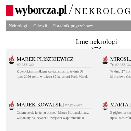
Nekrologi
Odeszli
Poradnik pogrzebowy
Inne nekrologi
MAREK PLISZKIEWICZ
MIROSŁ
WARSZAWA
76
WARSZAW
Z głębokim smutkiem zawiadamiamy, że dnia 31
W dniu 27 lipc
lipca 2026 roku, w wieku 82 lat, zmarł Prof. Marek...
Mirosława Czar
MAREK KOWALSKI
MARTA 
WARSZAWA
Osiemnaście lat temu odszedł Marek Kowalski nasz
Z głębokim sm
wspaniały nauczyciel i Przyjaciel wspomnienie o...
lipca 2026 roku