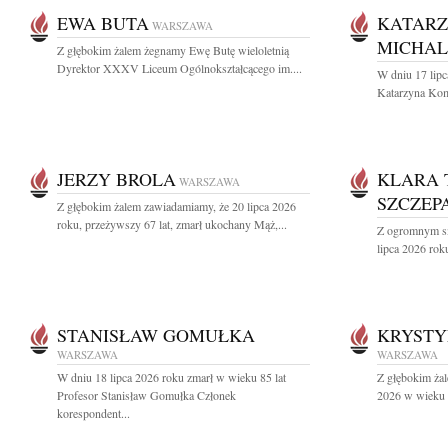
EWA BUTA
KATARZ
WARSZAWA
MICHA
Z głębokim żalem żegnamy Ewę Butę wieloletnią
Dyrektor XXXV Liceum Ogólnokształcącego im....
W dniu 17 lipc
Katarzyna Kom
JERZY BROLA
KLARA 
WARSZAWA
SZCZEP
Z głębokim żalem zawiadamiamy, że 20 lipca 2026
roku, przeżywszy 67 lat, zmarł ukochany Mąż,...
Z ogromnym sm
lipca 2026 roku
STANISŁAW GOMUŁKA
KRYSTY
WARSZAWA
WARSZAWA
W dniu 18 lipca 2026 roku zmarł w wieku 85 lat
Z głębokim żal
Profesor Stanisław Gomułka Członek
2026 w wieku 9
korespondent...