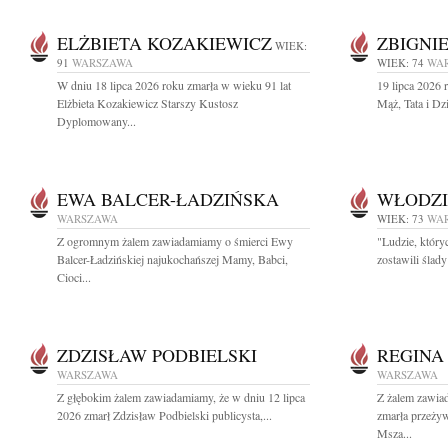
ELŻBIETA KOZAKIEWICZ
ZBIGNI
WIEK:
91
WARSZAWA
WIEK: 74
WA
W dniu 18 lipca 2026 roku zmarła w wieku 91 lat
19 lipca 2026 
Elżbieta Kozakiewicz Starszy Kustosz
Mąż, Tata i Dz
Dyplomowany...
EWA BALCER-ŁADZIŃSKA
WŁODZI
WARSZAWA
WIEK: 73
WA
Z ogromnym żalem zawiadamiamy o śmierci Ewy
"Ludzie, który
Balcer-Ładzińskiej najukochańszej Mamy, Babci,
zostawili ślad
Cioci...
ZDZISŁAW PODBIELSKI
REGINA
WARSZAWA
WARSZAWA
Z głębokim żalem zawiadamiamy, że w dniu 12 lipca
Z żalem zawia
2026 zmarł Zdzisław Podbielski publicysta,...
zmarła przeży
Msza...