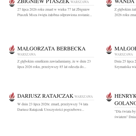
ZBIGNIEW PTASZEK
WANDA 
WARSZAWA
27 lipca 2026 roku zmarł w wieku 77 lat Zbigniew
Z głębokim żal
Ptaszek Msza święta żałobna odprawiona zostanie...
2026 roku zmar
MAŁGORZATA BERBECKA
MAŁGO
WARSZAWA
WARSZAWA
Z głębokim smutkiem zawiadamiamy, że w dniu 23
Dnia 25 lipca 
lipca 2026 roku, przeżywszy 85 lat odeszła do...
Szymańska wiel
DARIUSZ RATAJCZAK
HENRYK
WARSZAWA
GOLAN
W dniu 23 lipca 2026r. zmarł, przeżywszy 74 lata
Dariusz Ratajczak Uroczystości pogrzebowe...
"Dla świata by
światem" Dnia 