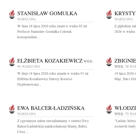
STANISŁAW GOMUŁKA
KRYSTY
WARSZAWA
WARSZAWA
W dniu 18 lipca 2026 roku zmarł w wieku 85 lat
Z głębokim żal
Profesor Stanisław Gomułka Członek
2026 w wieku 9
korespondent...
ELŻBIETA KOZAKIEWICZ
ZBIGNI
WIEK:
91
WARSZAWA
WIEK: 74
WA
W dniu 18 lipca 2026 roku zmarła w wieku 91 lat
19 lipca 2026 
Elżbieta Kozakiewicz Starszy Kustosz
Mąż, Tata i Dz
Dyplomowany...
EWA BALCER-ŁADZIŃSKA
WŁODZI
WARSZAWA
WIEK: 73
WA
Z ogromnym żalem zawiadamiamy o śmierci Ewy
"Ludzie, który
Balcer-Ładzińskiej najukochańszej Mamy, Babci,
zostawili ślad
Cioci...