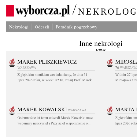
Nekrologi
Odeszli
Poradnik pogrzebowy
Inne nekrologi
MAREK PLISZKIEWICZ
MIROSŁ
WARSZAWA
76
WARSZAW
Z głębokim smutkiem zawiadamiamy, że dnia 31
W dniu 27 lipc
lipca 2026 roku, w wieku 82 lat, zmarł Prof. Marek...
Mirosława Czar
MAREK KOWALSKI
MARTA 
WARSZAWA
Osiemnaście lat temu odszedł Marek Kowalski nasz
Z głębokim sm
wspaniały nauczyciel i Przyjaciel wspomnienie o...
lipca 2026 roku