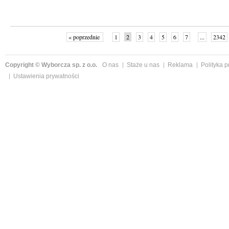
« poprzednie
1
2
3
4
5
6
7
...
2342
Copyright © Wyborcza sp. z o.o.
O nas
Staże u nas
Reklama
Polityka 
Ustawienia prywatności