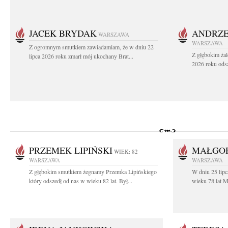
JACEK BRYDAK
ANDRZE
WARSZAWA
WARSZAWA
Z ogromnym smutkiem zawiadamiam, że w dniu 22
Z głębokim żal
lipca 2026 roku zmarł mój ukochany Brat...
2026 roku odsz
PRZEMEK LIPIŃSKI
MAŁGO
WIEK: 82
WARSZAWA
WARSZAWA
Z głębokim smutkiem żegnamy Przemka Lipińskiego
W dniu 25 lip
który odszedł od nas w wieku 82 lat. Był...
wieku 78 lat M