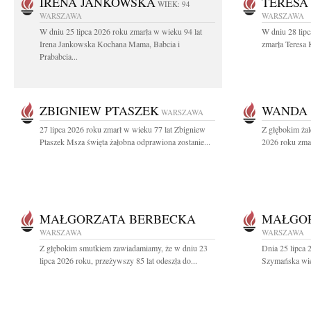
IRENA JANKOWSKA
TERESA
WIEK: 94
WARSZAWA
WARSZAWA
W dniu 25 lipca 2026 roku zmarła w wieku 94 lat
W dniu 28 lipc
Irena Jankowska Kochana Mama, Babcia i
zmarła Teresa 
Prababcia...
ZBIGNIEW PTASZEK
WANDA 
WARSZAWA
27 lipca 2026 roku zmarł w wieku 77 lat Zbigniew
Z głębokim żal
Ptaszek Msza święta żałobna odprawiona zostanie...
2026 roku zmar
MAŁGORZATA BERBECKA
MAŁGO
WARSZAWA
WARSZAWA
Z głębokim smutkiem zawiadamiamy, że w dniu 23
Dnia 25 lipca 
lipca 2026 roku, przeżywszy 85 lat odeszła do...
Szymańska wiel