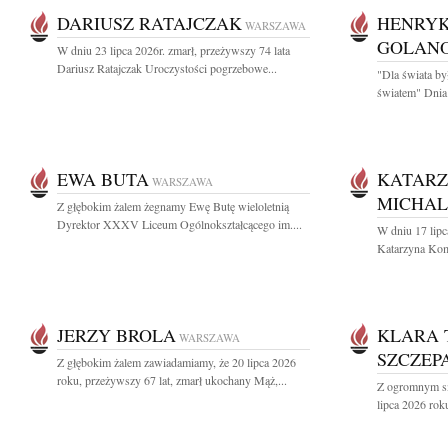
DARIUSZ RATAJCZAK
HENRYK
WARSZAWA
GOLAN
W dniu 23 lipca 2026r. zmarł, przeżywszy 74 lata
Dariusz Ratajczak Uroczystości pogrzebowe...
"Dla świata by
światem" Dnia 
EWA BUTA
KATARZ
WARSZAWA
MICHA
Z głębokim żalem żegnamy Ewę Butę wieloletnią
Dyrektor XXXV Liceum Ogólnokształcącego im....
W dniu 17 lipc
Katarzyna Kom
JERZY BROLA
KLARA 
WARSZAWA
SZCZEP
Z głębokim żalem zawiadamiamy, że 20 lipca 2026
roku, przeżywszy 67 lat, zmarł ukochany Mąż,...
Z ogromnym sm
lipca 2026 roku