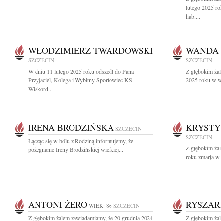
lutego 2025 ro
hab....
WŁODZIMIERZ TWARDOWSKI
WANDA 
SZCZECIN
SZCZECIN
W dniu 11 lutego 2025 roku odszedł do Pana
Z głębokim żal
Przyjaciel, Kolega i Wybitny Sportowiec KS
2025 roku w wi
Wiskord...
IRENA BRODZIŃSKA
KRYST
SZCZECIN
SZCZECIN
Łącząc się w bólu z Rodziną informujemy, że
Z głębokim ża
pożegnanie Ireny Brodzińskiej wielkiej...
roku zmarła w 
ANTONI ŻERO
RYSZAR
WIEK: 86
SZCZECIN
Z głębokim żalem zawiadamiamy, że 20 grudnia 2024
Z głębokim ża