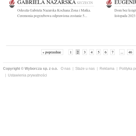
GABRIELA NAZARSKA
EUGENI
SZCZECIN
Odeszła Gabriela Nazarska Kochana Żona i Matka.
Dom bez książe
Ceremonia pogrzebowa odprawiona zostanie 5...
listopada 2023
« poprzednie
1
2
3
4
5
6
7
...
46
Copyright © Wyborcza sp. z o.o.
O nas
Staże u nas
Reklama
Polityka 
Ustawienia prywatności