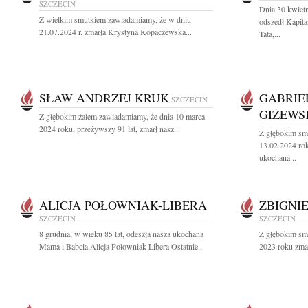
SZCZECIN
Dnia 30 kwiet
Z wielkim smutkiem zawiadamiamy, że w dniu
odszedł Kapit
21.07.2024 r. zmarła Krystyna Kopaczewska...
Tata,...
SŁAW ANDRZEJ KRUK
GABRIE
SZCZECIN
GIŻEWS
Z głębokim żalem zawiadamiamy, że dnia 10 marca
2024 roku, przeżywszy 91 lat, zmarł nasz...
Z głębokim sm
13.02.2024 rok
ukochana...
ALICJA POŁOWNIAK-LIBERA
ZBIGNI
SZCZECIN
SZCZECIN
8 grudnia, w wieku 85 lat, odeszła nasza ukochana
Z głębokim sm
Mama i Babcia Alicja Połowniak-Libera Ostatnie...
2023 roku zmarł