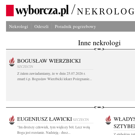
Nekrologi
Odeszli
Poradnik pogrzebowy
Inne nekrologi
BOGUSŁAW WIERZBICKI
SZCZECIN
Z żalem zawiadamiamy, że w dniu 25.07.2026 r.
zmarł ś.p. Bogusław Wierzbicki lekarz Pożegnanie...
EUGENIUSZ ŁAWICKI
WŁADY
SZCZECIN
SZTYBE
"Im droższy człowiek, tym większy ból. Lecz wolą
Boga jest rozstanie. Nadzieją - dusz...
Z głębokim ża