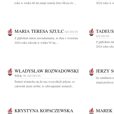
roku w wieku 86 lat zmarł Antoni Żero Msza św....
2024 roku w wie
MARIA TERESA SZULC
TADEUS
SZCZECIN
SZCZECIN
Z głębokim żalem zawiadamiamy, że dnia 1 września
Z głębokim żal
2024 roku odeszła w wieku 95 lat,...
2024 roku odsz
WŁADYSŁAW ROZWADOWSKI
JERZY 
WIEK: 91
SZCZECIN
Ze smutkiem z
Śmierć uśmiecha się do nas wszystkich jedyne, co
zmarł profesor
człowiek może zrobić, to odwzajemnić uśmiech...
KRYSTYNA KOPACZEWSKA
MAREK