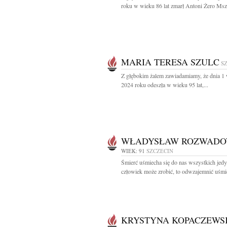
roku w wieku 86 lat zmarł Antoni Żero Msza
MARIA TERESA SZULC
S
Z głębokim żalem zawiadamiamy, że dnia 1 
2024 roku odeszła w wieku 95 lat,...
WŁADYSŁAW ROZWADO
WIEK: 91
SZCZECIN
Śmierć uśmiecha się do nas wszystkich jedy
człowiek może zrobić, to odwzajemnić uśmie
KRYSTYNA KOPACZEWS