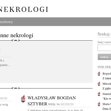
grzebowy
Inne nekrologi
Szukaj
Imię i naz
I
6 r.
gnanie...
INNE NE
Bogusł
Z żale
Mirosł
Z głęb
Stanisł
WŁADYSŁAW BOGDAN
ZECIN
"Kto w 
SZTYBER
Maria 
cz wolą
WIEK: 96
SZCZECIN
Dnia 2
Z głębokim żalem zawiadamiamy, że w dniu 18