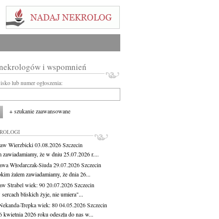
 nekrologów i wspomnień
wisko lub numer ogłoszenia:
+ szukanie zaawansowane
KROLOGI
aw Wierzbicki
03.08.2026
Szczecin
m zawiadamiamy, że w dniu 25.07.2026 r....
awa Włodarczak-Siuda
29.07.2026
Szczecin
okim żalem zawiadamiamy, że dnia 26...
aw Strabel
wiek: 90
20.07.2026
Szczecin
sercach bliskich żyje, nie umiera"...
Nekanda-Trepka
wiek: 80
04.05.2026
Szczecin
6 kwietnia 2026 roku odeszła do nas w...