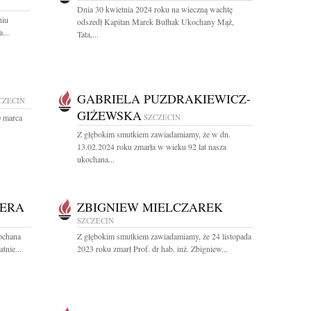
Dnia 30 kwietnia 2024 roku na wieczną wachtę
niu
odszedł Kapitan Marek Bułhak Ukochany Mąż,
...
Tata,...
GABRIELA PUZDRAKIEWICZ-
CZECIN
GIŻEWSKA
0 marca
SZCZECIN
Z głębokim smutkiem zawiadamiamy, że w dn.
13.02.2024 roku zmarła w wieku 92 lat nasza
ukochana...
BERA
ZBIGNIEW MIELCZAREK
SZCZECIN
kochana
Z głębokim smutkiem zawiadamiamy, że 24 listopada
tnie...
2023 roku zmarł Prof. dr hab. inż. Zbigniew...