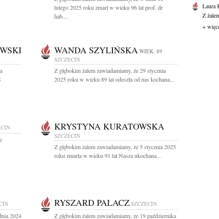
Laura 
lutego 2025 roku zmarł w wieku 96 lat prof. dr
Z żale
hab....
+ więc
WSKI
WANDA SZYLIŃSKA
WIEK: 89
SZCZECIN
a
Z głębokim żalem zawiadamiamy, że 29 stycznia
S
2025 roku w wieku 89 lat odeszła od nas kochana...
KRYSTYNA KURATOWSKA
ECIN
SZCZECIN
e
Z głębokim żalem zawiadamiamy, że 5 stycznia 2025
roku zmarła w wieku 91 lat Nasza ukochana...
RYSZARD PALACZ
CIN
SZCZECIN
dnia 2024
Z głębokim żalem zawiadamiamy, że 19 października