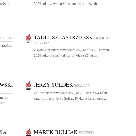
 św....
2024 roku w wieku 89 lat zmarł prof. zw. dr...
TADEUSZ JASTRZĘBSKI
ZCZECIN
WIEK: 87
SZCZECIN
września
Z głębokim żalem zawiadamiamy, że dnia 23 sierpnia
2024 roku odszedł od nas w wieku 87 lat dr...
WSKI
JERZY SOŁDEK
SZCZECIN
Ze smutkiem zawiadamiamy, że 28 lipca 2024 roku
ne, co
zmarł profesor Jerzy Sołdek Rodzina Ceremonia...
ch...
KA
MAREK BUŁHAK
SZCZECIN