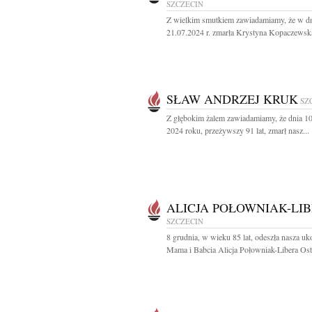
SZCZECIN
Z wielkim smutkiem zawiadamiamy, że w d
21.07.2024 r. zmarła Krystyna Kopaczewska
SŁAW ANDRZEJ KRUK
SZ
Z głębokim żalem zawiadamiamy, że dnia 1
2024 roku, przeżywszy 91 lat, zmarł nasz...
ALICJA POŁOWNIAK-LI
SZCZECIN
8 grudnia, w wieku 85 lat, odeszła nasza u
Mama i Babcia Alicja Połowniak-Libera Osta