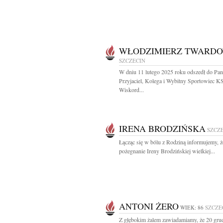
WŁODZIMIERZ TWARDO
SZCZECIN
W dniu 11 lutego 2025 roku odszedł do Pan
Przyjaciel, Kolega i Wybitny Sportowiec K
Wiskord...
IRENA BRODZIŃSKA
SZCZ
Łącząc się w bólu z Rodziną informujemy, ż
pożegnanie Ireny Brodzińskiej wielkiej...
ANTONI ŻERO
WIEK: 86
SZCZE
Z głębokim żalem zawiadamiamy, że 20 gru