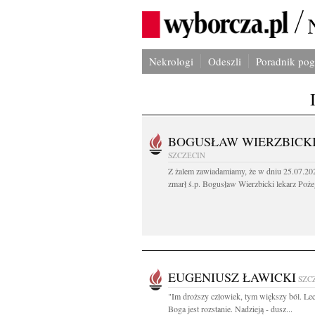
Nekrologi
Odeszli
Poradnik po
BOGUSŁAW WIERZBICK
SZCZECIN
Z żalem zawiadamiamy, że w dniu 25.07.202
zmarł ś.p. Bogusław Wierzbicki lekarz Poże
EUGENIUSZ ŁAWICKI
SZC
"Im droższy człowiek, tym większy ból. Le
Boga jest rozstanie. Nadzieją - dusz...