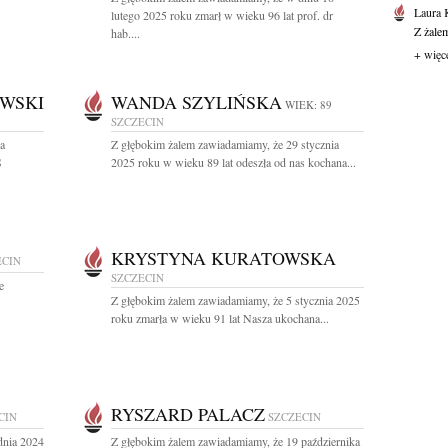
Laura 
lutego 2025 roku zmarł w wieku 96 lat prof. dr
Z żale
hab....
+ więc
WSKI
WANDA SZYLIŃSKA
WIEK: 89
SZCZECIN
a
Z głębokim żalem zawiadamiamy, że 29 stycznia
S
2025 roku w wieku 89 lat odeszła od nas kochana...
KRYSTYNA KURATOWSKA
ECIN
SZCZECIN
e
Z głębokim żalem zawiadamiamy, że 5 stycznia 2025
roku zmarła w wieku 91 lat Nasza ukochana...
RYSZARD PALACZ
CIN
SZCZECIN
dnia 2024
Z głębokim żalem zawiadamiamy, że 19 października