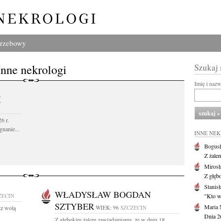
grzebowy
Inne nekrologi
Szukaj
Imię i naz
I
6 r.
gnanie...
INNE NE
Bogusł
Z żale
Mirosł
Z głęb
Stanisł
WŁADYSŁAW BOGDAN
ZECIN
"Kto w 
SZTYBER
Maria 
cz wolą
WIEK: 96
SZCZECIN
Dnia 2
Z głębokim żalem zawiadamiamy, że w dniu 18