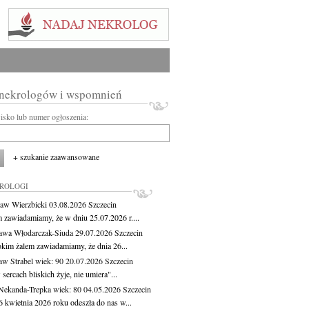
 nekrologów i wspomnień
wisko lub numer ogłoszenia:
+ szukanie zaawansowane
KROLOGI
aw Wierzbicki
03.08.2026
Szczecin
m zawiadamiamy, że w dniu 25.07.2026 r....
awa Włodarczak-Siuda
29.07.2026
Szczecin
okim żalem zawiadamiamy, że dnia 26...
aw Strabel
wiek: 90
20.07.2026
Szczecin
sercach bliskich żyje, nie umiera"...
Nekanda-Trepka
wiek: 80
04.05.2026
Szczecin
6 kwietnia 2026 roku odeszła do nas w...