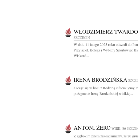
WŁODZIMIERZ TWARDO
SZCZECIN
W dniu 11 lutego 2025 roku odszedł do Pan
Przyjaciel, Kolega i Wybitny Sportowiec K
Wiskord...
IRENA BRODZIŃSKA
SZCZ
Łącząc się w bólu z Rodziną informujemy, ż
pożegnanie Ireny Brodzińskiej wielkiej...
ANTONI ŻERO
WIEK: 86
SZCZE
Z głębokim żalem zawiadamiamy, że 20 gru