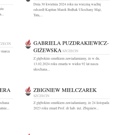
Dnia 30 kwietnia 2024 roku na wieczną wachtę
niu
odszedł Kapitan Marek Bułhak Ukochany Mąż,
...
Tata,...
GABRIELA PUZDRAKIEWICZ-
CZECIN
GIŻEWSKA
0 marca
SZCZECIN
Z głębokim smutkiem zawiadamiamy, że w dn.
13.02.2024 roku zmarła w wieku 92 lat nasza
ukochana...
BERA
ZBIGNIEW MIELCZAREK
SZCZECIN
kochana
Z głębokim smutkiem zawiadamiamy, że 24 listopada
tnie...
2023 roku zmarł Prof. dr hab. inż. Zbigniew...