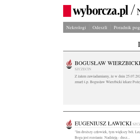
Nekrologi
Odeszli
Poradnik po
BOGUSŁAW WIERZBICK
SZCZECIN
Z żalem zawiadamiamy, że w dniu 25.07.202
zmarł ś.p. Bogusław Wierzbicki lekarz Poże
EUGENIUSZ ŁAWICKI
SZC
"Im droższy człowiek, tym większy ból. Le
Boga jest rozstanie. Nadzieją - dusz...