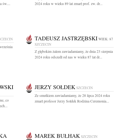
 św....
2024 roku w wieku 89 lat zmarł prof. zw. dr...
TADEUSZ JASTRZĘBSKI
ZCZECIN
WIEK: 87
SZCZECIN
września
Z głębokim żalem zawiadamiamy, że dnia 23 sierpnia
2024 roku odszedł od nas w wieku 87 lat dr...
WSKI
JERZY SOŁDEK
SZCZECIN
Ze smutkiem zawiadamiamy, że 28 lipca 2024 roku
ne, co
zmarł profesor Jerzy Sołdek Rodzina Ceremonia...
ch...
KA
MAREK BUŁHAK
SZCZECIN