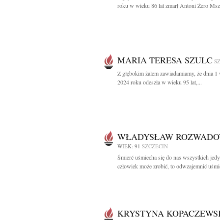
roku w wieku 86 lat zmarł Antoni Żero Msza
MARIA TERESA SZULC
S
Z głębokim żalem zawiadamiamy, że dnia 1 
2024 roku odeszła w wieku 95 lat,...
WŁADYSŁAW ROZWADO
WIEK: 91
SZCZECIN
Śmierć uśmiecha się do nas wszystkich jedy
człowiek może zrobić, to odwzajemnić uśmie
KRYSTYNA KOPACZEWS