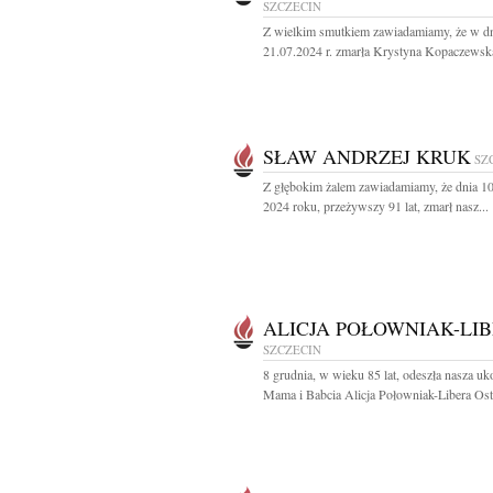
SZCZECIN
Z wielkim smutkiem zawiadamiamy, że w d
21.07.2024 r. zmarła Krystyna Kopaczewska
SŁAW ANDRZEJ KRUK
SZ
Z głębokim żalem zawiadamiamy, że dnia 1
2024 roku, przeżywszy 91 lat, zmarł nasz...
ALICJA POŁOWNIAK-LI
SZCZECIN
8 grudnia, w wieku 85 lat, odeszła nasza u
Mama i Babcia Alicja Połowniak-Libera Osta