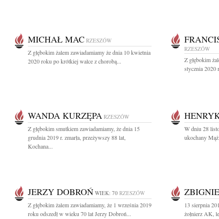
MICHAŁ MAC
FRANCI
RZESZÓW
RZESZÓW
Z głębokim żalem zawiadamiamy że dnia 10 kwietnia
Z głębokim ża
2020 roku po krótkiej walce z chorobą...
stycznia 2020 r
WANDA KURZĘPA
HENRY
RZESZÓW
Z głębokim smutkiem zawiadamiamy, że dnia 15
W dniu 28 list
grudnia 2019 r. zmarła, przeżywszy 88 lat,
ukochany Mąż, 
Kochana...
JERZY DOBROŃ
ZBIGNI
WIEK: 70
RZESZÓW
Z głębokim żalem zawiadamiamy, że 1 września 2019
13 sierpnia 20
roku odszedł w wieku 70 lat Jerzy Dobroń...
żołnierz AK, l