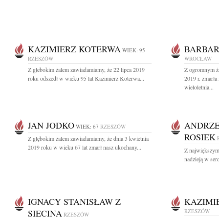
KAZIMIERZ KOTERWA
BARBAR
WIEK: 95
RZESZÓW
WROCŁAW
Z głebokim żalem zawiadamiamy, że 22 lipca 2019
Z ogromnym ża
roku odszedł w wieku 95 lat Kazimierz Koterwa...
2019 r. zmarła
wieloletnia...
JAN JODKO
ANDRZE
WIEK: 67
RZESZÓW
ROSIEK
Z głębokim żalem zawiadamiamy, że dnia 3 kwietnia
2019 roku w wieku 67 lat zmarł nasz ukochany...
Z największym 
nadzieją w ser
IGNACY STANISŁAW Z
KAZIMI
SIECINA
RZESZÓW
RZESZÓW