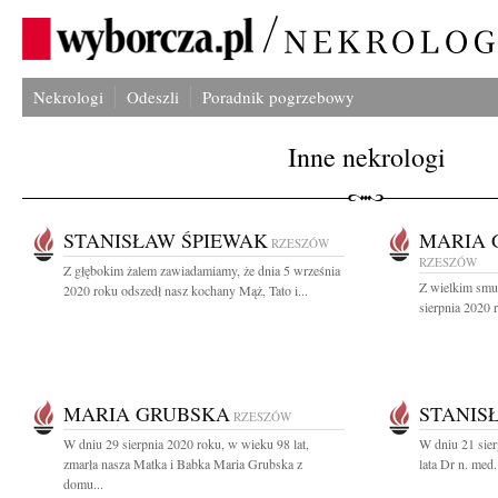
Nekrologi
Odeszli
Poradnik pogrzebowy
Inne nekrologi
STANISŁAW ŚPIEWAK
MARIA 
RZESZÓW
RZESZÓW
Z głębokim żalem zawiadamiamy, że dnia 5 września
Z wielkim smu
2020 roku odszedł nasz kochany Mąż, Tato i...
sierpnia 2020 
MARIA GRUBSKA
STANIS
RZESZÓW
W dniu 29 sierpnia 2020 roku, w wieku 98 lat,
W dniu 21 sier
zmarła nasza Matka i Babka Maria Grubska z
lata Dr n. med
domu...