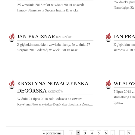
"W daleką podr
25 września 2018 roku w wieku 90 lat odszedł
Nam dając, Że 
Ignacy Stanisław z Siecina hrabia Krasicki...
JAN PRAJSNAR
JAN PR
RZESZÓW
Z głębokim smutkiem zawiadamiamy, że w dniu 27
Z głębokim sm
sierpnia 2018 odszedł w wieku 78 lat nasz...
sierpnia 2018 o
KRYSTYNA NOWACZYŃSKA-
WŁADY
DEGÓRSKA
RZESZÓW
7 lipca 2018 z
stomatolog Uro
W dniu 21 lipca 2018 roku odeszła na zawsze
lipca...
Krystyna Nowaczyńska-Degórska ukochana Żona,...
« poprzednie
1
2
3
4
5
6
7
...
9