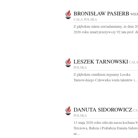
BRONISŁAW PASIERB
WIEK
CAŁA POLSKA
Z głębokim żalem zawiadamiamy, że dnia 2
2026 roku zmarł przeżywszy 92 lata prof. dr 
LESZEK TARNOWSKI
CAŁ
POLSKA
Z głębokim smutkiem żegnamy Leszka
Tarnowskiego Człowieka wielu talentów i...
DANUTA SIDOROWICZ
CA
POLSKA
13 maja 2026 roku odeszła nasza kochana 
Teściowa, Babcia i Prababcia Danuta Sidor
ur....