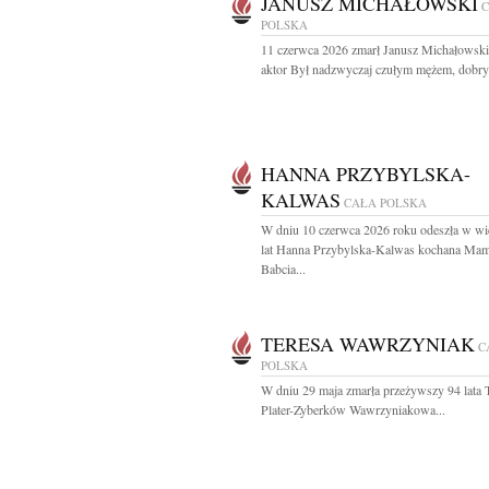
JANUSZ MICHAŁOWSKI
POLSKA
11 czerwca 2026 zmarł Janusz Michałowsk
aktor Był nadzwyczaj czułym mężem, dobry
HANNA PRZYBYLSKA-
KALWAS
CAŁA POLSKA
W dniu 10 czerwca 2026 roku odeszła w wi
lat Hanna Przybylska-Kalwas kochana Mam
Babcia...
TERESA WAWRZYNIAK
C
POLSKA
W dniu 29 maja zmarła przeżywszy 94 lata T
Plater-Zyberków Wawrzyniakowa...