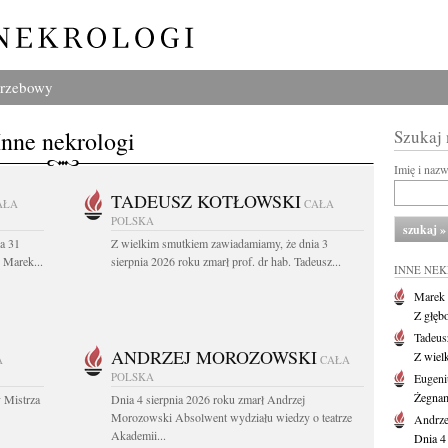
grzebowy
Inne nekrologi
Szukaj
Imię i naz
TADEUSZ KOTŁOWSKI
AŁA
CAŁA
POLSKA
a 31
Z wielkim smutkiem zawiadamiamy, że dnia 3
. Marek...
sierpnia 2026 roku zmarł prof. dr hab. Tadeusz...
INNE NE
Marek 
Z głęb
Tadeus
ANDRZEJ MOROZOWSKI
Z wiel
A
CAŁA
POLSKA
Eugeni
Żegnam
 Mistrza
Dnia 4 sierpnia 2026 roku zmarł Andrzej
Morozowski Absolwent wydziału wiedzy o teatrze
Andrze
Akademii...
Dnia 4 