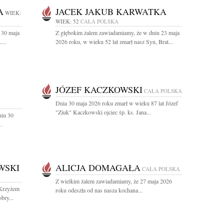
A
JACEK JAKUB KARWATKA
WIEK:
WIEK: 52
CAŁA POLSKA
 30 maja
Z głębokim żalem zawiadamiamy, że w dniu 23 maja
...
2026 roku, w wieku 52 lat zmarł nasz Syn, Brat...
JÓZEF KACZKOWSKI
CAŁA POLSKA
Dnia 30 maja 2026 roku zmarł w wieku 87 lat Józef
"Ziuk" Kaczkowski ojciec śp. ks. Jana...
niu 30
.
WSKI
ALICJA DOMAGAŁA
CAŁA POLSKA
Z wielkim żalem zawiadamiamy, że 27 maja 2026
 Krzyżem
roku odeszła od nas nasza kochana...
bry...