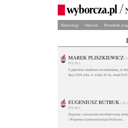
Nekrologi
Odeszli
Poradnik po
MAREK PLISZKIEWICZ
C
POLSKA
Z głębokim smutkiem zawiadamiamy, że dni
lipca 2026 roku, w wieku 82 lat, zmarł Prof
EUGENIUSZ BUTRUK
CAŁ
POLSKA
Żegnamy z poczuciem nieodżałowanej straty
i Wizjonera Gastroenterologii Profesora...