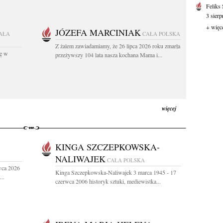
Feliks
3 sierp
+ więc
JÓZEFA MARCINIAK
AŁA
CAŁA POLSKA
Z żalem zawiadamiamy, że 26 lipca 2026 roku zmarła
kę w
przeżywszy 104 lata nasza kochana Mama i...
więcej
KINGA SZCZEPKOWSKA-
NALIWAJEK
CAŁA POLSKA
wca 2026
Kinga Szczepkowska-Naliwajek 3 marca 1945 - 17
..
czerwca 2006 historyk sztuki, mediewistka...