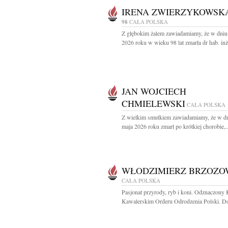
IRENA ZWIERZYKOWSK
98
CAŁA POLSKA
Z głębokim żalem zawiadamiamy, że w dniu
2026 roku w wieku 98 lat zmarła dr hab. inż.
JAN WOJCIECH
CHMIELEWSKI
CAŁA POLSKA
Z wielkim smutkiem zawiadamiamy, że w d
maja 2026 roku zmarł po krótkiej chorobie,..
WŁODZIMIERZ BRZOZO
CAŁA POLSKA
Pasjonat przyrody, ryb i koni. Odznaczony
Kawalerskim Orderu Odrodzenia Polski. Do