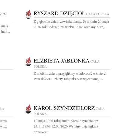
RYSZARD DZIĘCIOŁ
: 92
CAŁA POLSKA
Z głębokim żalem zawiadamiamy, że w dniu 20 maja
0 maja
2026 roku odszedł w wieku 83 lat kochany Mąż,...
hab....
ELŻBIETA JABŁONKA
A
CAŁA
POLSKA
Z wielkim żalem przyjęliśmy wiadomość o śmierci
Pani doktor Elżbiety Jabłonki Naszej cenionej,...
KAROL SZYNDZIELORZ
ŁA
CAŁA
POLSKA
Mama,
12 maja 2026 roku zmarł Karol Szyndzielorz
owicz
24.11.1936-12.05.2026 Wybitny dziennikarz
prasowy...