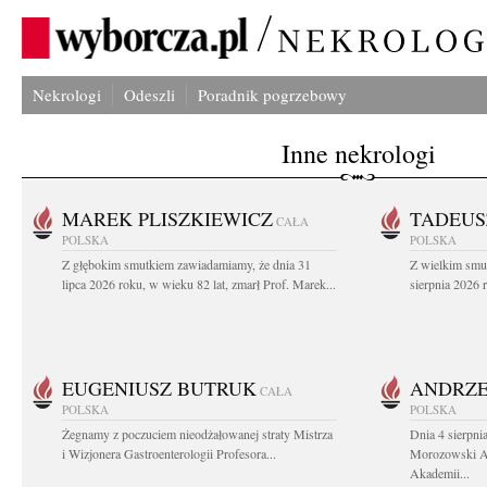
Nekrologi
Odeszli
Poradnik pogrzebowy
Inne nekrologi
MAREK PLISZKIEWICZ
TADEUS
CAŁA
POLSKA
POLSKA
Z głębokim smutkiem zawiadamiamy, że dnia 31
Z wielkim smu
lipca 2026 roku, w wieku 82 lat, zmarł Prof. Marek...
sierpnia 2026 r
EUGENIUSZ BUTRUK
ANDRZE
CAŁA
POLSKA
POLSKA
Żegnamy z poczuciem nieodżałowanej straty Mistrza
Dnia 4 sierpni
i Wizjonera Gastroenterologii Profesora...
Morozowski Ab
Akademii...