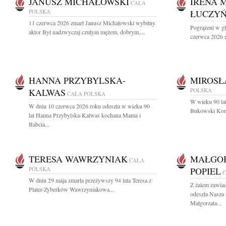
JANUSZ MICHAŁOWSKI
IRENA 
CAŁA
POLSKA
ŁUCZY
11 czerwca 2026 zmarł Janusz Michałowski wybitny
Pogrążeni w g
aktor Był nadzwyczaj czułym mężem, dobrym,...
czerwca 2026 r.
HANNA PRZYBYLSKA-
MIROSŁ
KALWAS
POLSKA
CAŁA POLSKA
W wieku 90 lat
W dniu 10 czerwca 2026 roku odeszła w wieku 90
Bukowski Komp
lat Hanna Przybylska-Kalwas kochana Mama i
Babcia...
TERESA WAWRZYNIAK
MAŁGOR
CAŁA
POLSKA
POPIEL
C
W dniu 29 maja zmarła przeżywszy 94 lata Teresa z
Z żalem zawia
Plater-Zyberków Wawrzyniakowa...
odeszła Nasza
Małgorzata...