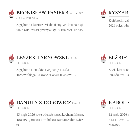
BRONISŁAW PASIERB
RYSZAR
WIEK: 92
CAŁA POLSKA
Z głębokim ża
Z głębokim żalem zawiadamiamy, że dnia 20 maja
2026 roku odsz
2026 roku zmarł przeżywszy 92 lata prof. dr hab....
LESZEK TARNOWSKI
ELŻBIE
CAŁA
POLSKA
POLSKA
Z głębokim smutkiem żegnamy Leszka
Z wielkim żal
Tarnowskiego Człowieka wielu talentów i...
Pani doktor Elż
DANUTA SIDOROWICZ
KAROL 
CAŁA
POLSKA
POLSKA
13 maja 2026 roku odeszła nasza kochana Mama,
12 maja 2026 r
Teściowa, Babcia i Prababcia Danuta Sidorowicz
24.11.1936-12
ur....
prasowy...