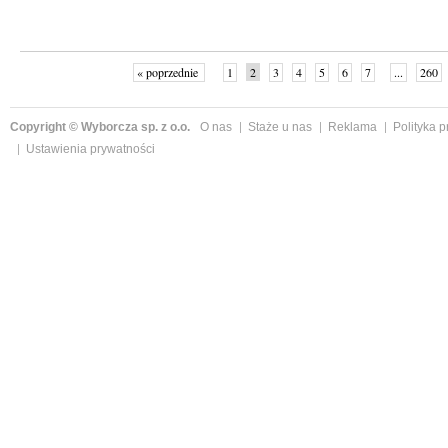
« poprzednie
1
2
3
4
5
6
7
...
260
Copyright © Wyborcza sp. z o.o.
O nas
Staże u nas
Reklama
Polityka 
Ustawienia prywatności