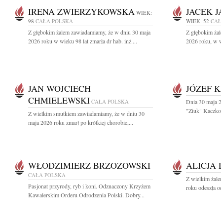
IRENA ZWIERZYKOWSKA
JACEK 
WIEK:
98
CAŁA POLSKA
WIEK: 52
CAŁ
Z głębokim żalem zawiadamiamy, że w dniu 30 maja
Z głębokim ża
2026 roku w wieku 98 lat zmarła dr hab. inż....
2026 roku, w w
JAN WOJCIECH
JÓZEF 
CHMIELEWSKI
CAŁA POLSKA
Dnia 30 maja 2
"Ziuk" Kaczkow
Z wielkim smutkiem zawiadamiamy, że w dniu 30
maja 2026 roku zmarł po krótkiej chorobie,...
WŁODZIMIERZ BRZOZOWSKI
ALICJA
CAŁA POLSKA
Z wielkim żal
Pasjonat przyrody, ryb i koni. Odznaczony Krzyżem
roku odeszła o
Kawalerskim Orderu Odrodzenia Polski. Dobry...