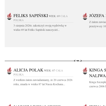
FELIKS SAPIŃSKI
JÓZEFA
WIEK: 69
CAŁA
POLSKA
Z żalem zawiad
3 sierpnia 2026r. zakończył swoją wędrówkę w
przeżywszy 104
wieku 69 lat Feliks Sapiński nauczyciel...
ALICJA POLAK
KINGA 
WIEK: 87
CAŁA
POLSKA
NALIWA
Z wielkim żalem zawiadamiamy, że 20 czerwca 2026
Kinga Szczepk
roku, zmarła w wieku 87 lat Nasza Kochana...
czerwca 2006 h