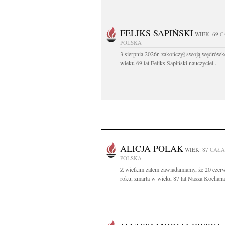
FELIKS SAPIŃSKI
WIEK: 69
C
POLSKA
3 sierpnia 2026r. zakończył swoją wędrów
wieku 69 lat Feliks Sapiński nauczyciel...
ALICJA POLAK
WIEK: 87
CAŁA
POLSKA
Z wielkim żalem zawiadamiamy, że 20 czer
roku, zmarła w wieku 87 lat Nasza Kochana.