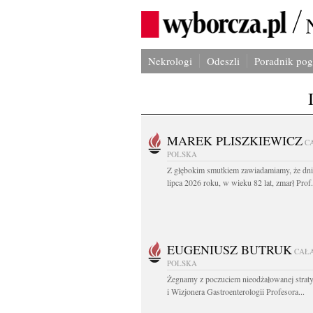
Nekrologi
Odeszli
Poradnik po
MAREK PLISZKIEWICZ
C
POLSKA
Z głębokim smutkiem zawiadamiamy, że dni
lipca 2026 roku, w wieku 82 lat, zmarł Prof
EUGENIUSZ BUTRUK
CAŁ
POLSKA
Żegnamy z poczuciem nieodżałowanej straty
i Wizjonera Gastroenterologii Profesora...