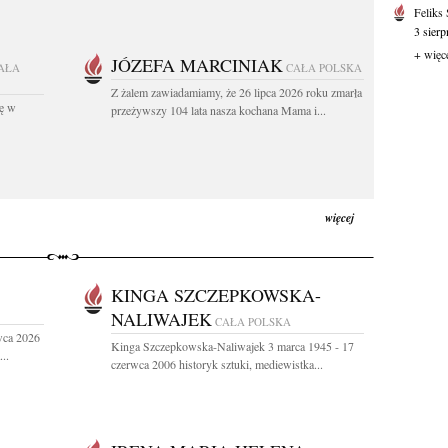
Feliks
3 sierp
+ więc
JÓZEFA MARCINIAK
AŁA
CAŁA POLSKA
Z żalem zawiadamiamy, że 26 lipca 2026 roku zmarła
kę w
przeżywszy 104 lata nasza kochana Mama i...
więcej
KINGA SZCZEPKOWSKA-
NALIWAJEK
CAŁA POLSKA
wca 2026
Kinga Szczepkowska-Naliwajek 3 marca 1945 - 17
..
czerwca 2006 historyk sztuki, mediewistka...