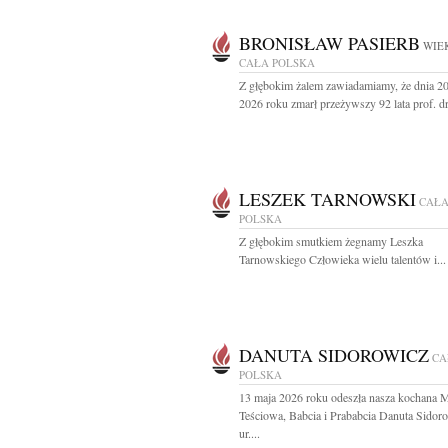
BRONISŁAW PASIERB
WIEK
CAŁA POLSKA
Z głębokim żalem zawiadamiamy, że dnia 2
2026 roku zmarł przeżywszy 92 lata prof. dr 
LESZEK TARNOWSKI
CAŁ
POLSKA
Z głębokim smutkiem żegnamy Leszka
Tarnowskiego Człowieka wielu talentów i...
DANUTA SIDOROWICZ
CA
POLSKA
13 maja 2026 roku odeszła nasza kochana 
Teściowa, Babcia i Prababcia Danuta Sidor
ur....