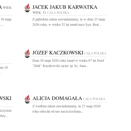
A
JACEK JAKUB KARWATKA
WIEK:
WIEK: 52
CAŁA POLSKA
 30 maja
Z głębokim żalem zawiadamiamy, że w dniu 23 maja
...
2026 roku, w wieku 52 lat zmarł nasz Syn, Brat...
JÓZEF KACZKOWSKI
CAŁA POLSKA
Dnia 30 maja 2026 roku zmarł w wieku 87 lat Józef
"Ziuk" Kaczkowski ojciec śp. ks. Jana...
niu 30
.
WSKI
ALICJA DOMAGAŁA
CAŁA POLSKA
Z wielkim żalem zawiadamiamy, że 27 maja 2026
 Krzyżem
roku odeszła od nas nasza kochana...
bry...