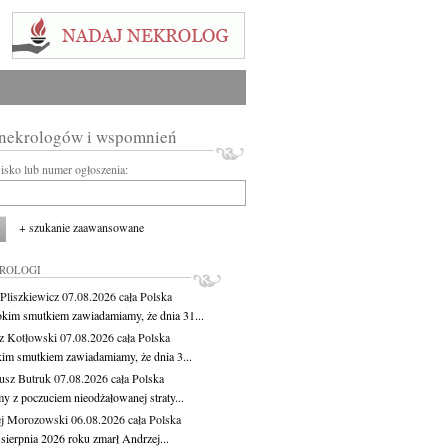
 nekrologów i wspomnień
wisko lub numer ogłoszenia:
+ szukanie zaawansowane
KROLOGI
Pliszkiewicz
07.08.2026
cała Polska
okim smutkiem zawiadamiamy, że dnia 31...
z Kotłowski
07.08.2026
cała Polska
kim smutkiem zawiadamiamy, że dnia 3...
usz Butruk
07.08.2026
cała Polska
y z poczuciem nieodżałowanej straty...
j Morozowski
06.08.2026
cała Polska
sierpnia 2026 roku zmarł Andrzej...