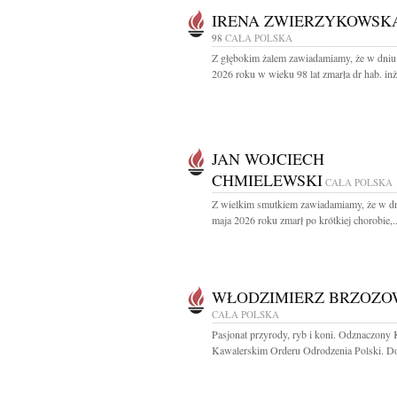
IRENA ZWIERZYKOWSK
98
CAŁA POLSKA
Z głębokim żalem zawiadamiamy, że w dniu
2026 roku w wieku 98 lat zmarła dr hab. inż.
JAN WOJCIECH
CHMIELEWSKI
CAŁA POLSKA
Z wielkim smutkiem zawiadamiamy, że w d
maja 2026 roku zmarł po krótkiej chorobie,..
WŁODZIMIERZ BRZOZO
CAŁA POLSKA
Pasjonat przyrody, ryb i koni. Odznaczony
Kawalerskim Orderu Odrodzenia Polski. Do