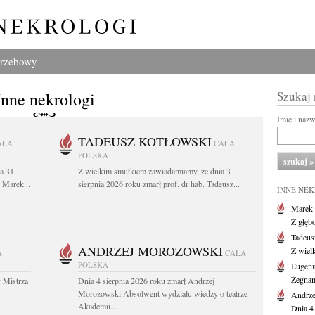
grzebowy
Inne nekrologi
Szukaj
Imię i naz
TADEUSZ KOTŁOWSKI
AŁA
CAŁA
POLSKA
a 31
Z wielkim smutkiem zawiadamiamy, że dnia 3
. Marek...
sierpnia 2026 roku zmarł prof. dr hab. Tadeusz...
INNE NE
Marek 
Z głęb
Tadeus
ANDRZEJ MOROZOWSKI
Z wiel
A
CAŁA
POLSKA
Eugeni
Żegnam
 Mistrza
Dnia 4 sierpnia 2026 roku zmarł Andrzej
Morozowski Absolwent wydziału wiedzy o teatrze
Andrze
Akademii...
Dnia 4 