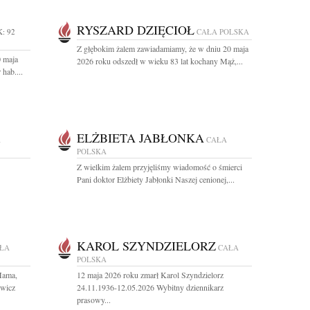
RYSZARD DZIĘCIOŁ
: 92
CAŁA POLSKA
Z głębokim żalem zawiadamiamy, że w dniu 20 maja
0 maja
2026 roku odszedł w wieku 83 lat kochany Mąż,...
hab....
ELŻBIETA JABŁONKA
A
CAŁA
POLSKA
Z wielkim żalem przyjęliśmy wiadomość o śmierci
Pani doktor Elżbiety Jabłonki Naszej cenionej,...
KAROL SZYNDZIELORZ
ŁA
CAŁA
POLSKA
Mama,
12 maja 2026 roku zmarł Karol Szyndzielorz
owicz
24.11.1936-12.05.2026 Wybitny dziennikarz
prasowy...