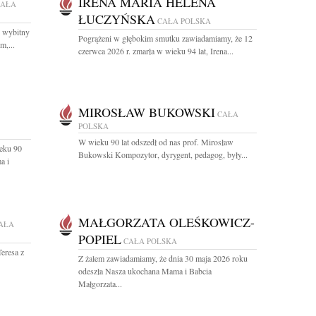
IRENA MARIA HELENA
CAŁA
ŁUCZYŃSKA
CAŁA POLSKA
i wybitny
Pogrążeni w głębokim smutku zawiadamiamy, że 12
m,...
czerwca 2026 r. zmarła w wieku 94 lat, Irena...
MIROSŁAW BUKOWSKI
CAŁA
POLSKA
W wieku 90 lat odszedł od nas prof. Mirosław
eku 90
Bukowski Kompozytor, dyrygent, pedagog, były...
a i
MAŁGORZATA OLEŚKOWICZ-
AŁA
POPIEL
CAŁA POLSKA
eresa z
Z żalem zawiadamiamy, że dnia 30 maja 2026 roku
odeszła Nasza ukochana Mama i Babcia
Małgorzata...