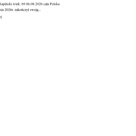
 Sapiński
wiek: 69
06.08.2026
cała Polska
nia 2026r. zakończył swoją...
ej