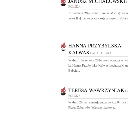
JANUSZ MICHAŁOWSKI
POLSKA
11 czerwca 2026 zmarł Janusz Michałowsk
aktor Był nadzwyczaj czułym mężem, dobry
HANNA PRZYBYLSKA-
KALWAS
CAŁA POLSKA
W dniu 10 czerwca 2026 roku odeszła w wi
lat Hanna Przybylska-Kalwas kochana Mam
Babcia...
TERESA WAWRZYNIAK
C
POLSKA
W dniu 29 maja zmarła przeżywszy 94 lata T
Plater-Zyberków Wawrzyniakowa...