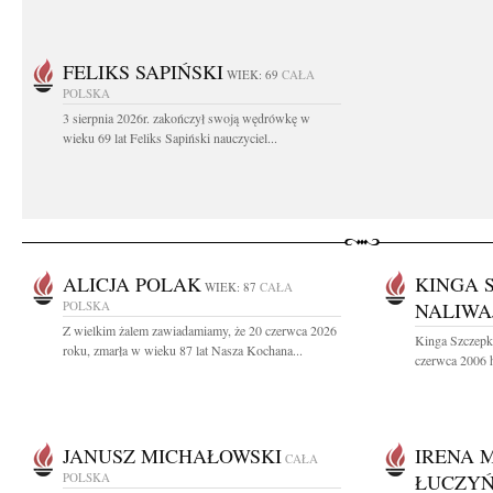
FELIKS SAPIŃSKI
WIEK: 69
CAŁA
POLSKA
3 sierpnia 2026r. zakończył swoją wędrówkę w
wieku 69 lat Feliks Sapiński nauczyciel...
ALICJA POLAK
KINGA 
WIEK: 87
CAŁA
POLSKA
NALIWA
Z wielkim żalem zawiadamiamy, że 20 czerwca 2026
Kinga Szczepk
roku, zmarła w wieku 87 lat Nasza Kochana...
czerwca 2006 h
JANUSZ MICHAŁOWSKI
IRENA 
CAŁA
POLSKA
ŁUCZY