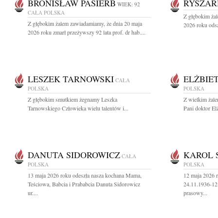
BRONISŁAW PASIERB
RYSZAR
WIEK: 92
CAŁA POLSKA
Z głębokim ża
Z głębokim żalem zawiadamiamy, że dnia 20 maja
2026 roku odsz
2026 roku zmarł przeżywszy 92 lata prof. dr hab....
LESZEK TARNOWSKI
ELŻBIE
CAŁA
POLSKA
POLSKA
Z głębokim smutkiem żegnamy Leszka
Z wielkim żal
Tarnowskiego Człowieka wielu talentów i...
Pani doktor Elż
DANUTA SIDOROWICZ
KAROL 
CAŁA
POLSKA
POLSKA
13 maja 2026 roku odeszła nasza kochana Mama,
12 maja 2026 r
Teściowa, Babcia i Prababcia Danuta Sidorowicz
24.11.1936-12
ur....
prasowy...