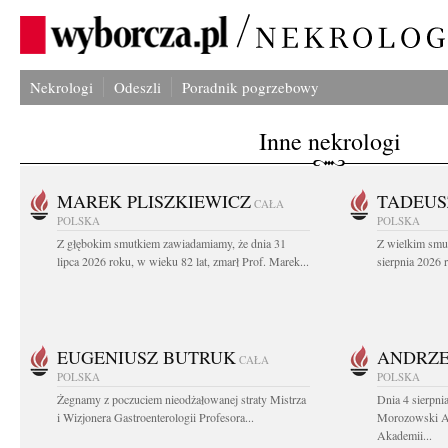
Nekrologi
Odeszli
Poradnik pogrzebowy
Inne nekrologi
MAREK PLISZKIEWICZ
TADEUS
CAŁA
POLSKA
POLSKA
Z głębokim smutkiem zawiadamiamy, że dnia 31
Z wielkim smu
lipca 2026 roku, w wieku 82 lat, zmarł Prof. Marek...
sierpnia 2026 r
EUGENIUSZ BUTRUK
ANDRZE
CAŁA
POLSKA
POLSKA
Żegnamy z poczuciem nieodżałowanej straty Mistrza
Dnia 4 sierpni
i Wizjonera Gastroenterologii Profesora...
Morozowski Ab
Akademii...