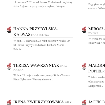
11 czerwca 2026 zmarł Janusz Michałowski wybitny
Pogrążeni w g
aktor Był nadzwyczaj czułym mężem, dobrym,...
czerwca 2026 r.
HANNA PRZYBYLSKA-
MIROSŁ
KALWAS
POLSKA
CAŁA POLSKA
W wieku 90 lat
W dniu 10 czerwca 2026 roku odeszła w wieku 90
Bukowski Komp
lat Hanna Przybylska-Kalwas kochana Mama i
Babcia...
TERESA WAWRZYNIAK
MAŁGOR
CAŁA
POLSKA
POPIEL
C
W dniu 29 maja zmarła przeżywszy 94 lata Teresa z
Z żalem zawia
Plater-Zyberków Wawrzyniakowa...
odeszła Nasza
Małgorzata...
IRENA ZWIERZYKOWSKA
JACEK 
WIEK: