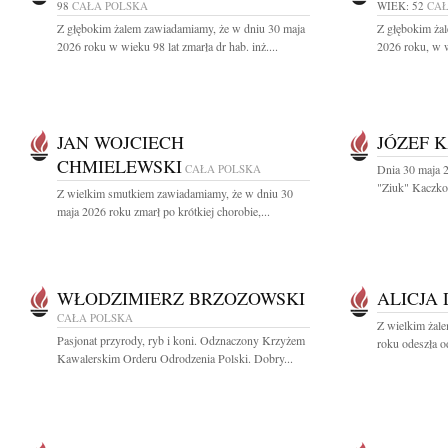
98
CAŁA POLSKA
WIEK: 52
CAŁ
Z głębokim żalem zawiadamiamy, że w dniu 30 maja
Z głębokim ża
2026 roku w wieku 98 lat zmarła dr hab. inż....
2026 roku, w w
JAN WOJCIECH
JÓZEF 
CHMIELEWSKI
CAŁA POLSKA
Dnia 30 maja 2
"Ziuk" Kaczkow
Z wielkim smutkiem zawiadamiamy, że w dniu 30
maja 2026 roku zmarł po krótkiej chorobie,...
WŁODZIMIERZ BRZOZOWSKI
ALICJA
CAŁA POLSKA
Z wielkim żal
Pasjonat przyrody, ryb i koni. Odznaczony Krzyżem
roku odeszła o
Kawalerskim Orderu Odrodzenia Polski. Dobry...