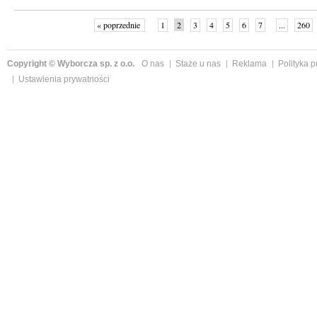
« poprzednie
1
2
3
4
5
6
7
...
260
Copyright © Wyborcza sp. z o.o.
O nas
Staże u nas
Reklama
Polityka 
Ustawienia prywatności