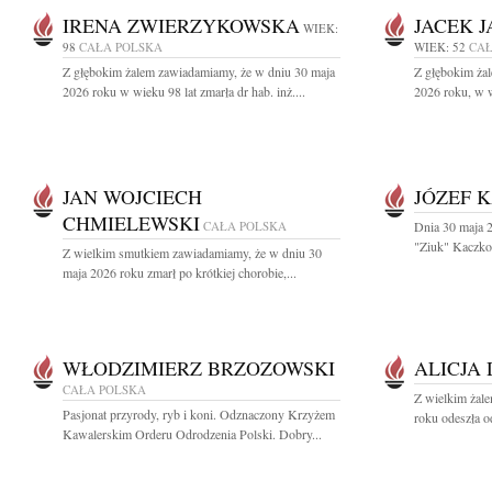
IRENA ZWIERZYKOWSKA
JACEK 
WIEK:
98
CAŁA POLSKA
WIEK: 52
CAŁ
Z głębokim żalem zawiadamiamy, że w dniu 30 maja
Z głębokim ża
2026 roku w wieku 98 lat zmarła dr hab. inż....
2026 roku, w w
JAN WOJCIECH
JÓZEF 
CHMIELEWSKI
CAŁA POLSKA
Dnia 30 maja 2
"Ziuk" Kaczkow
Z wielkim smutkiem zawiadamiamy, że w dniu 30
maja 2026 roku zmarł po krótkiej chorobie,...
WŁODZIMIERZ BRZOZOWSKI
ALICJA
CAŁA POLSKA
Z wielkim żal
Pasjonat przyrody, ryb i koni. Odznaczony Krzyżem
roku odeszła o
Kawalerskim Orderu Odrodzenia Polski. Dobry...