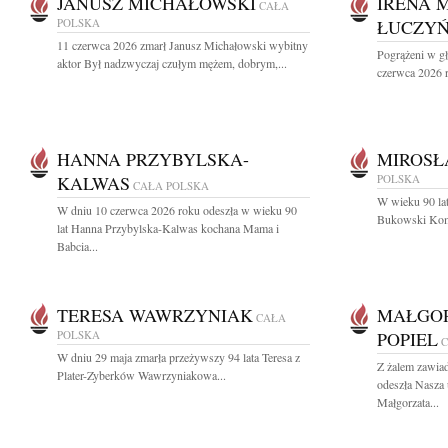
JANUSZ MICHAŁOWSKI
IRENA 
CAŁA
POLSKA
ŁUCZY
11 czerwca 2026 zmarł Janusz Michałowski wybitny
Pogrążeni w g
aktor Był nadzwyczaj czułym mężem, dobrym,...
czerwca 2026 r.
HANNA PRZYBYLSKA-
MIROSŁ
KALWAS
POLSKA
CAŁA POLSKA
W wieku 90 lat
W dniu 10 czerwca 2026 roku odeszła w wieku 90
Bukowski Komp
lat Hanna Przybylska-Kalwas kochana Mama i
Babcia...
TERESA WAWRZYNIAK
MAŁGOR
CAŁA
POLSKA
POPIEL
C
W dniu 29 maja zmarła przeżywszy 94 lata Teresa z
Z żalem zawia
Plater-Zyberków Wawrzyniakowa...
odeszła Nasza
Małgorzata...