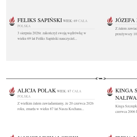
FELIKS SAPIŃSKI
JÓZEFA
WIEK: 69
CAŁA
POLSKA
Z żalem zawiad
3 sierpnia 2026r. zakończył swoją wędrówkę w
przeżywszy 104
wieku 69 lat Feliks Sapiński nauczyciel...
ALICJA POLAK
KINGA 
WIEK: 87
CAŁA
POLSKA
NALIWA
Z wielkim żalem zawiadamiamy, że 20 czerwca 2026
Kinga Szczepk
roku, zmarła w wieku 87 lat Nasza Kochana...
czerwca 2006 h