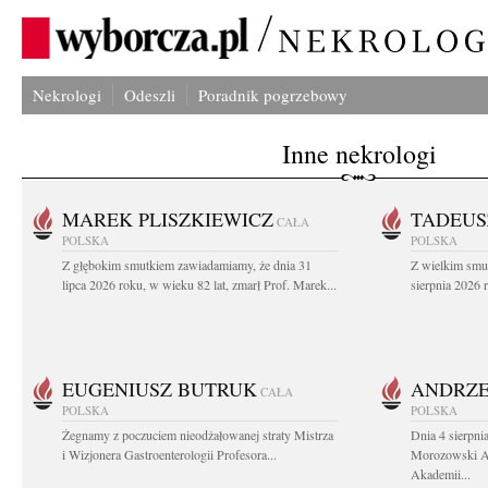
Nekrologi
Odeszli
Poradnik pogrzebowy
Inne nekrologi
MAREK PLISZKIEWICZ
TADEUS
CAŁA
POLSKA
POLSKA
Z głębokim smutkiem zawiadamiamy, że dnia 31
Z wielkim smu
lipca 2026 roku, w wieku 82 lat, zmarł Prof. Marek...
sierpnia 2026 r
EUGENIUSZ BUTRUK
ANDRZE
CAŁA
POLSKA
POLSKA
Żegnamy z poczuciem nieodżałowanej straty Mistrza
Dnia 4 sierpni
i Wizjonera Gastroenterologii Profesora...
Morozowski Ab
Akademii...