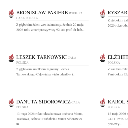
BRONISŁAW PASIERB
RYSZAR
WIEK: 92
CAŁA POLSKA
Z głębokim ża
Z głębokim żalem zawiadamiamy, że dnia 20 maja
2026 roku odsz
2026 roku zmarł przeżywszy 92 lata prof. dr hab....
LESZEK TARNOWSKI
ELŻBIE
CAŁA
POLSKA
POLSKA
Z głębokim smutkiem żegnamy Leszka
Z wielkim żal
Tarnowskiego Człowieka wielu talentów i...
Pani doktor Elż
DANUTA SIDOROWICZ
KAROL 
CAŁA
POLSKA
POLSKA
13 maja 2026 roku odeszła nasza kochana Mama,
12 maja 2026 r
Teściowa, Babcia i Prababcia Danuta Sidorowicz
24.11.1936-12
ur....
prasowy...