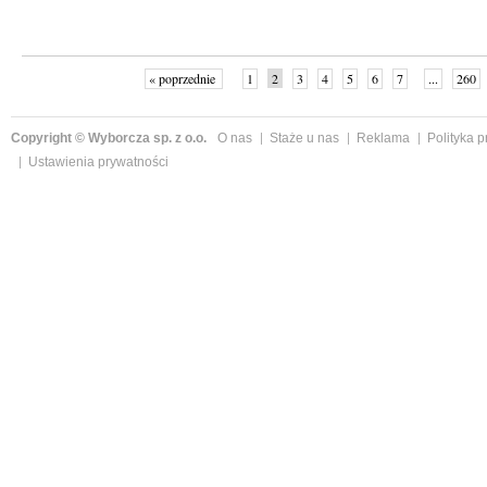
« poprzednie
1
2
3
4
5
6
7
...
260
Copyright © Wyborcza sp. z o.o.
O nas
Staże u nas
Reklama
Polityka 
Ustawienia prywatności