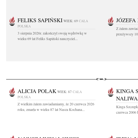
FELIKS SAPIŃSKI
JÓZEFA
WIEK: 69
CAŁA
POLSKA
Z żalem zawiad
3 sierpnia 2026r. zakończył swoją wędrówkę w
przeżywszy 104
wieku 69 lat Feliks Sapiński nauczyciel...
ALICJA POLAK
KINGA 
WIEK: 87
CAŁA
POLSKA
NALIWA
Z wielkim żalem zawiadamiamy, że 20 czerwca 2026
Kinga Szczepk
roku, zmarła w wieku 87 lat Nasza Kochana...
czerwca 2006 h