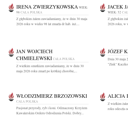
IRENA ZWIERZYKOWSKA
JACEK 
WIEK:
98
CAŁA POLSKA
WIEK: 52
CAŁ
Z głębokim żalem zawiadamiamy, że w dniu 30 maja
Z głębokim ża
2026 roku w wieku 98 lat zmarła dr hab. inż....
2026 roku, w w
JAN WOJCIECH
JÓZEF 
CHMIELEWSKI
CAŁA POLSKA
Dnia 30 maja 2
"Ziuk" Kaczkow
Z wielkim smutkiem zawiadamiamy, że w dniu 30
maja 2026 roku zmarł po krótkiej chorobie,...
WŁODZIMIERZ BRZOZOWSKI
ALICJA
CAŁA POLSKA
Z wielkim żal
Pasjonat przyrody, ryb i koni. Odznaczony Krzyżem
roku odeszła o
Kawalerskim Orderu Odrodzenia Polski. Dobry...