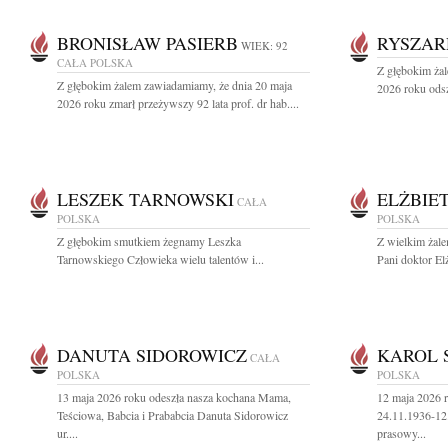
BRONISŁAW PASIERB
RYSZAR
WIEK: 92
CAŁA POLSKA
Z głębokim ża
Z głębokim żalem zawiadamiamy, że dnia 20 maja
2026 roku odsz
2026 roku zmarł przeżywszy 92 lata prof. dr hab....
LESZEK TARNOWSKI
ELŻBIE
CAŁA
POLSKA
POLSKA
Z głębokim smutkiem żegnamy Leszka
Z wielkim żal
Tarnowskiego Człowieka wielu talentów i...
Pani doktor Elż
DANUTA SIDOROWICZ
KAROL 
CAŁA
POLSKA
POLSKA
13 maja 2026 roku odeszła nasza kochana Mama,
12 maja 2026 r
Teściowa, Babcia i Prababcia Danuta Sidorowicz
24.11.1936-12
ur....
prasowy...