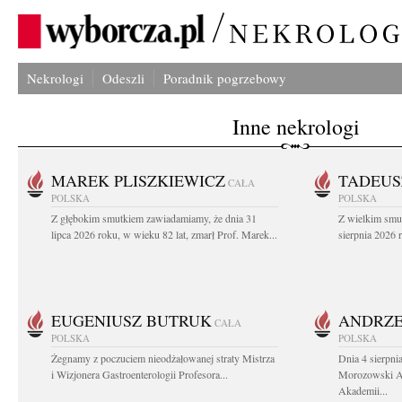
Nekrologi
Odeszli
Poradnik pogrzebowy
Inne nekrologi
MAREK PLISZKIEWICZ
TADEUS
CAŁA
POLSKA
POLSKA
Z głębokim smutkiem zawiadamiamy, że dnia 31
Z wielkim smu
lipca 2026 roku, w wieku 82 lat, zmarł Prof. Marek...
sierpnia 2026 r
EUGENIUSZ BUTRUK
ANDRZE
CAŁA
POLSKA
POLSKA
Żegnamy z poczuciem nieodżałowanej straty Mistrza
Dnia 4 sierpni
i Wizjonera Gastroenterologii Profesora...
Morozowski Ab
Akademii...