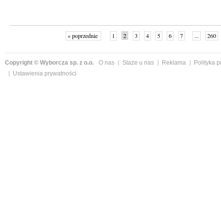
« poprzednie
1
2
3
4
5
6
7
...
260
Copyright © Wyborcza sp. z o.o.
O nas
Staże u nas
Reklama
Polityka 
Ustawienia prywatności