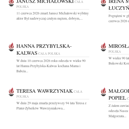
JANUSZ MICHAŁOWSKI
IRENA 
CAŁA
POLSKA
ŁUCZY
11 czerwca 2026 zmarł Janusz Michałowski wybitny
Pogrążeni w g
aktor Był nadzwyczaj czułym mężem, dobrym,...
czerwca 2026 r.
HANNA PRZYBYLSKA-
MIROSŁ
KALWAS
POLSKA
CAŁA POLSKA
W wieku 90 lat
W dniu 10 czerwca 2026 roku odeszła w wieku 90
Bukowski Komp
lat Hanna Przybylska-Kalwas kochana Mama i
Babcia...
TERESA WAWRZYNIAK
MAŁGOR
CAŁA
POLSKA
POPIEL
C
W dniu 29 maja zmarła przeżywszy 94 lata Teresa z
Z żalem zawia
Plater-Zyberków Wawrzyniakowa...
odeszła Nasza
Małgorzata...