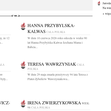
Jarosł
Na wie
+ więc
HANNA PRZYBYLSKA-
KALWAS
CAŁA POLSKA
y, że 12
W dniu 10 czerwca 2026 roku odeszła w wieku 90
...
lat Hanna Przybylska-Kalwas kochana Mama i
Babcia...
TERESA WAWRZYNIAK
AŁA
CAŁA
POLSKA
ław
W dniu 29 maja zmarła przeżywszy 94 lata Teresa z
były...
Plater-Zyberków Wawrzyniakowa...
ICZ-
IRENA ZWIERZYKOWSKA
WIEK:
98
CAŁA POLSKA