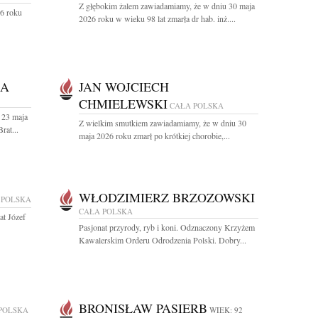
Z głębokim żalem zawiadamiamy, że w dniu 30 maja
26 roku
2026 roku w wieku 98 lat zmarła dr hab. inż....
KA
JAN WOJCIECH
CHMIELEWSKI
CAŁA POLSKA
 23 maja
Z wielkim smutkiem zawiadamiamy, że w dniu 30
rat...
maja 2026 roku zmarł po krótkiej chorobie,...
WŁODZIMIERZ BRZOZOWSKI
 POLSKA
CAŁA POLSKA
at Józef
Pasjonat przyrody, ryb i koni. Odznaczony Krzyżem
Kawalerskim Orderu Odrodzenia Polski. Dobry...
BRONISŁAW PASIERB
POLSKA
WIEK: 92