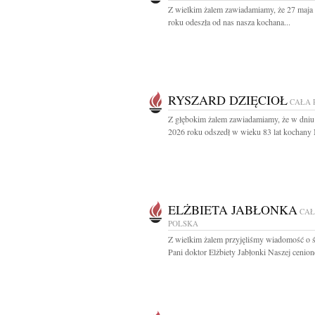
Z wielkim żalem zawiadamiamy, że 27 maja
roku odeszła od nas nasza kochana...
RYSZARD DZIĘCIOŁ
CAŁA 
Z głębokim żalem zawiadamiamy, że w dniu
2026 roku odszedł w wieku 83 lat kochany 
ELŻBIETA JABŁONKA
CA
POLSKA
Z wielkim żalem przyjęliśmy wiadomość o ś
Pani doktor Elżbiety Jabłonki Naszej cenione