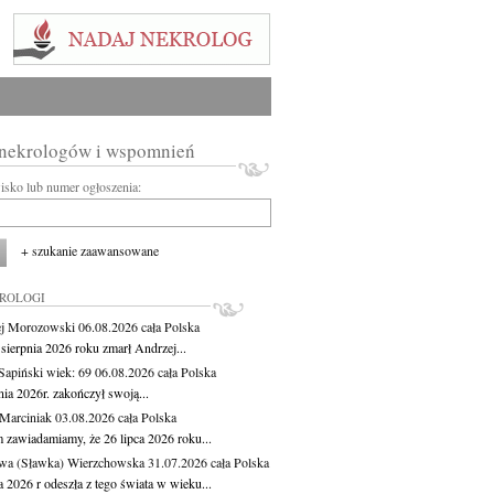
 nekrologów i wspomnień
wisko lub numer ogłoszenia:
+ szukanie zaawansowane
KROLOGI
j Morozowski
06.08.2026
cała Polska
sierpnia 2026 roku zmarł Andrzej...
 Sapiński
wiek: 69
06.08.2026
cała Polska
nia 2026r. zakończył swoją...
 Marciniak
03.08.2026
cała Polska
m zawiadamiamy, że 26 lipca 2026 roku...
wa (Sławka) Wierzchowska
31.07.2026
cała Polska
a 2026 r odeszła z tego świata w wieku...