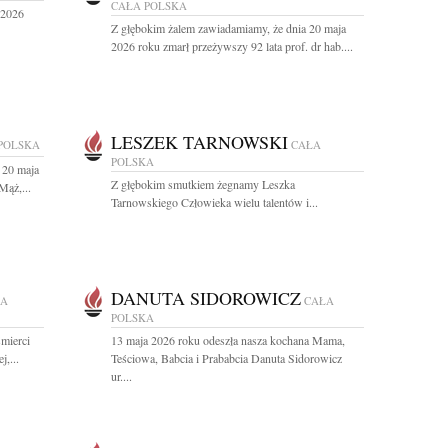
CAŁA POLSKA
 2026
Z głębokim żalem zawiadamiamy, że dnia 20 maja
2026 roku zmarł przeżywszy 92 lata prof. dr hab....
LESZEK TARNOWSKI
POLSKA
CAŁA
POLSKA
 20 maja
Z głębokim smutkiem żegnamy Leszka
Mąż,...
Tarnowskiego Człowieka wielu talentów i...
DANUTA SIDOROWICZ
ŁA
CAŁA
POLSKA
mierci
13 maja 2026 roku odeszła nasza kochana Mama,
j,...
Teściowa, Babcia i Prababcia Danuta Sidorowicz
ur....