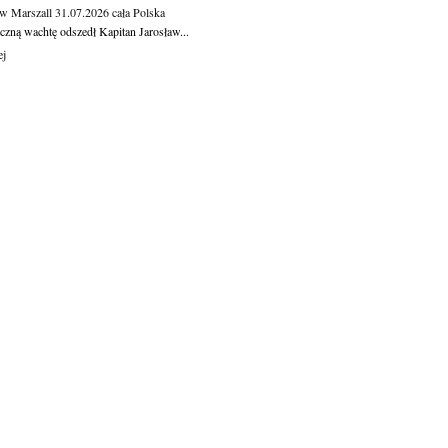
aw Marszall
31.07.2026
cała Polska
czną wachtę odszedł Kapitan Jarosław...
ej