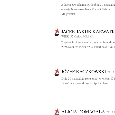
Z żalem zawiadamiamy, że dnia 30 maja 20
odeszła Nasza ukochana Mama i Babcia
Małgorzata...
JACEK JAKUB KARWAT
WIEK: 52
CAŁA POLSKA
Z głębokim żalem zawiadamiamy, że w dniu
2026 roku, w wieku 52 lat zmarł nasz Syn, B
JÓZEF KACZKOWSKI
CAŁA
Dnia 30 maja 2026 roku zmarł w wieku 87 l
"Ziuk" Kaczkowski ojciec śp. ks. Jana...
ALICJA DOMAGAŁA
CAŁA 