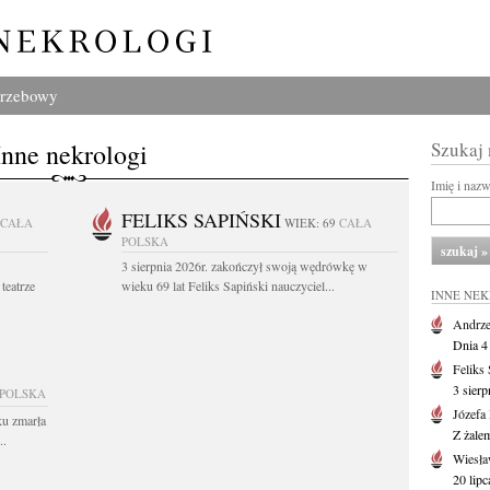
grzebowy
Inne nekrologi
Szukaj
Imię i naz
FELIKS SAPIŃSKI
CAŁA
WIEK: 69
CAŁA
POLSKA
3 sierpnia 2026r. zakończył swoją wędrówkę w
teatrze
wieku 69 lat Feliks Sapiński nauczyciel...
INNE NE
Andrze
Dnia 4 
Feliks
3 sierp
 POLSKA
Józefa
ku zmarła
Z żale
..
Wiesła
20 lipc