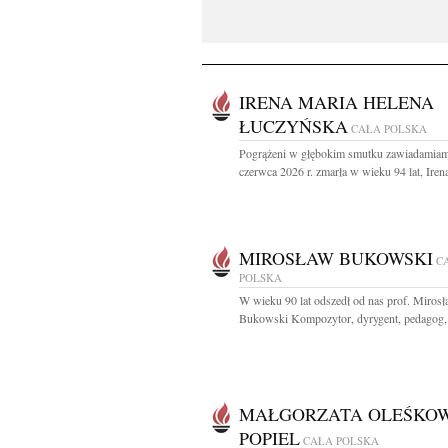
IRENA MARIA HELENA
ŁUCZYŃSKA
CAŁA POLSKA
Pogrążeni w głębokim smutku zawiadamiam
czerwca 2026 r. zmarła w wieku 94 lat, Irena
MIROSŁAW BUKOWSKI
C
POLSKA
W wieku 90 lat odszedł od nas prof. Miros
Bukowski Kompozytor, dyrygent, pedagog, 
MAŁGORZATA OLEŚKOW
POPIEL
CAŁA POLSKA