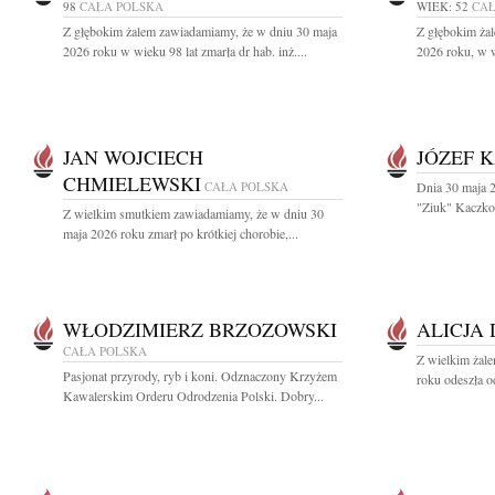
98
CAŁA POLSKA
WIEK: 52
CAŁ
Z głębokim żalem zawiadamiamy, że w dniu 30 maja
Z głębokim ża
2026 roku w wieku 98 lat zmarła dr hab. inż....
2026 roku, w w
JAN WOJCIECH
JÓZEF 
CHMIELEWSKI
CAŁA POLSKA
Dnia 30 maja 2
"Ziuk" Kaczkow
Z wielkim smutkiem zawiadamiamy, że w dniu 30
maja 2026 roku zmarł po krótkiej chorobie,...
WŁODZIMIERZ BRZOZOWSKI
ALICJA
CAŁA POLSKA
Z wielkim żal
Pasjonat przyrody, ryb i koni. Odznaczony Krzyżem
roku odeszła o
Kawalerskim Orderu Odrodzenia Polski. Dobry...