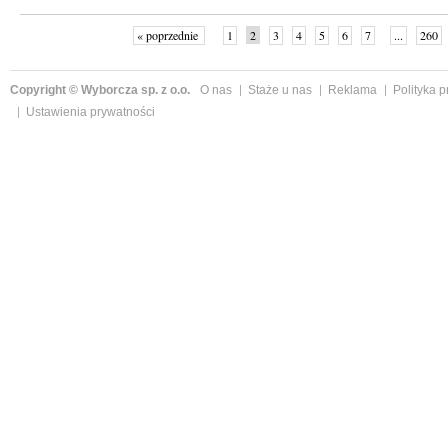
« poprzednie
1
2
3
4
5
6
7
...
260
Copyright © Wyborcza sp. z o.o.
O nas
Staże u nas
Reklama
Polityka 
Ustawienia prywatności