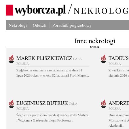
Nekrologi
Odeszli
Poradnik pogrzebowy
Inne nekrologi
MAREK PLISZKIEWICZ
TADEUS
CAŁA
POLSKA
POLSKA
Z głębokim smutkiem zawiadamiamy, że dnia 31
Z wielkim smu
lipca 2026 roku, w wieku 82 lat, zmarł Prof. Marek...
sierpnia 2026 r
EUGENIUSZ BUTRUK
ANDRZE
CAŁA
POLSKA
POLSKA
Żegnamy z poczuciem nieodżałowanej straty Mistrza
Dnia 4 sierpni
i Wizjonera Gastroenterologii Profesora...
Morozowski Ab
Akademii...