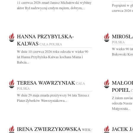
11 czerwca 2026 zmarł Janusz Michałowski wybitny
Pogrążeni w g
aktor Był nadzwyczaj czułym mężem, dobrym,...
czerwca 2026 r.
HANNA PRZYBYLSKA-
MIROSŁ
KALWAS
POLSKA
CAŁA POLSKA
W wieku 90 lat
W dniu 10 czerwca 2026 roku odeszła w wieku 90
Bukowski Komp
lat Hanna Przybylska-Kalwas kochana Mama i
Babcia...
TERESA WAWRZYNIAK
MAŁGOR
CAŁA
POLSKA
POPIEL
C
W dniu 29 maja zmarła przeżywszy 94 lata Teresa z
Z żalem zawia
Plater-Zyberków Wawrzyniakowa...
odeszła Nasza
Małgorzata...
IRENA ZWIERZYKOWSKA
JACEK 
WIEK: