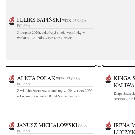
FELIKS SAPIŃSKI
WIEK: 69
CAŁA
POLSKA
3 sierpnia 2026r. zakończył swoją wędrówkę w
wieku 69 lat Feliks Sapiński nauczyciel...
ALICJA POLAK
KINGA 
WIEK: 87
CAŁA
POLSKA
NALIWA
Z wielkim żalem zawiadamiamy, że 20 czerwca 2026
Kinga Szczepk
roku, zmarła w wieku 87 lat Nasza Kochana...
czerwca 2006 h
JANUSZ MICHAŁOWSKI
IRENA 
CAŁA
POLSKA
ŁUCZY