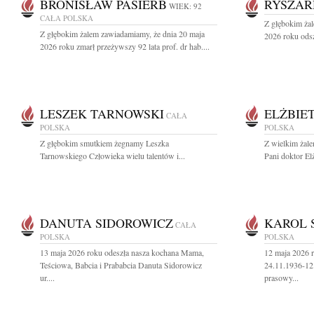
BRONISŁAW PASIERB
RYSZAR
WIEK: 92
CAŁA POLSKA
Z głębokim ża
Z głębokim żalem zawiadamiamy, że dnia 20 maja
2026 roku odsz
2026 roku zmarł przeżywszy 92 lata prof. dr hab....
LESZEK TARNOWSKI
ELŻBIE
CAŁA
POLSKA
POLSKA
Z głębokim smutkiem żegnamy Leszka
Z wielkim żal
Tarnowskiego Człowieka wielu talentów i...
Pani doktor Elż
DANUTA SIDOROWICZ
KAROL 
CAŁA
POLSKA
POLSKA
13 maja 2026 roku odeszła nasza kochana Mama,
12 maja 2026 r
Teściowa, Babcia i Prababcia Danuta Sidorowicz
24.11.1936-12
ur....
prasowy...