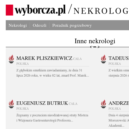
Nekrologi
Odeszli
Poradnik pogrzebowy
Inne nekrologi
MAREK PLISZKIEWICZ
TADEUS
CAŁA
POLSKA
POLSKA
Z głębokim smutkiem zawiadamiamy, że dnia 31
Z wielkim smu
lipca 2026 roku, w wieku 82 lat, zmarł Prof. Marek...
sierpnia 2026 r
EUGENIUSZ BUTRUK
ANDRZE
CAŁA
POLSKA
POLSKA
Żegnamy z poczuciem nieodżałowanej straty Mistrza
Dnia 4 sierpni
i Wizjonera Gastroenterologii Profesora...
Morozowski Ab
Akademii...