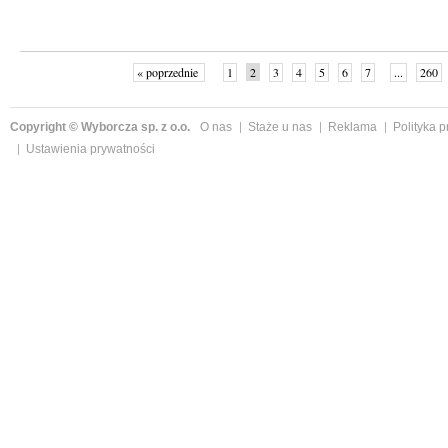
« poprzednie
1
2
3
4
5
6
7
...
260
Copyright © Wyborcza sp. z o.o.
O nas
Staże u nas
Reklama
Polityka 
Ustawienia prywatności