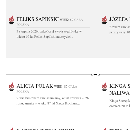
FELIKS SAPIŃSKI
JÓZEFA
WIEK: 69
CAŁA
POLSKA
Z żalem zawiad
3 sierpnia 2026r. zakończył swoją wędrówkę w
przeżywszy 104
wieku 69 lat Feliks Sapiński nauczyciel...
ALICJA POLAK
KINGA 
WIEK: 87
CAŁA
POLSKA
NALIWA
Z wielkim żalem zawiadamiamy, że 20 czerwca 2026
Kinga Szczepk
roku, zmarła w wieku 87 lat Nasza Kochana...
czerwca 2006 h