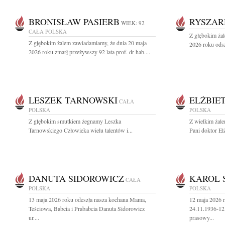
BRONISŁAW PASIERB
RYSZAR
WIEK: 92
CAŁA POLSKA
Z głębokim ża
Z głębokim żalem zawiadamiamy, że dnia 20 maja
2026 roku odsz
2026 roku zmarł przeżywszy 92 lata prof. dr hab....
LESZEK TARNOWSKI
ELŻBIE
CAŁA
POLSKA
POLSKA
Z głębokim smutkiem żegnamy Leszka
Z wielkim żal
Tarnowskiego Człowieka wielu talentów i...
Pani doktor Elż
DANUTA SIDOROWICZ
KAROL 
CAŁA
POLSKA
POLSKA
13 maja 2026 roku odeszła nasza kochana Mama,
12 maja 2026 r
Teściowa, Babcia i Prababcia Danuta Sidorowicz
24.11.1936-12
ur....
prasowy...