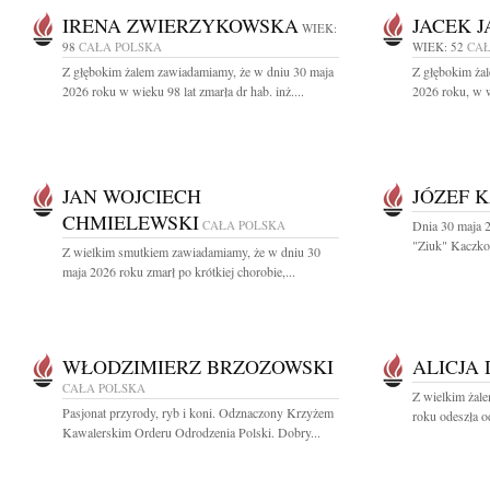
IRENA ZWIERZYKOWSKA
JACEK 
WIEK:
98
CAŁA POLSKA
WIEK: 52
CAŁ
Z głębokim żalem zawiadamiamy, że w dniu 30 maja
Z głębokim ża
2026 roku w wieku 98 lat zmarła dr hab. inż....
2026 roku, w w
JAN WOJCIECH
JÓZEF 
CHMIELEWSKI
CAŁA POLSKA
Dnia 30 maja 2
"Ziuk" Kaczkow
Z wielkim smutkiem zawiadamiamy, że w dniu 30
maja 2026 roku zmarł po krótkiej chorobie,...
WŁODZIMIERZ BRZOZOWSKI
ALICJA
CAŁA POLSKA
Z wielkim żal
Pasjonat przyrody, ryb i koni. Odznaczony Krzyżem
roku odeszła o
Kawalerskim Orderu Odrodzenia Polski. Dobry...