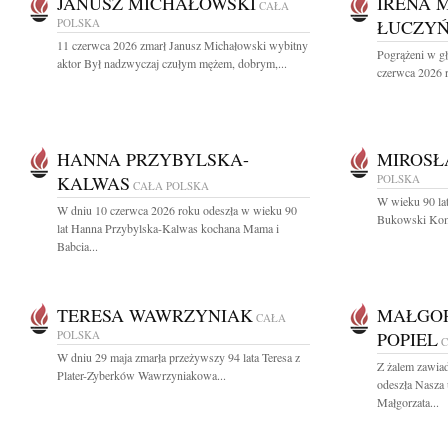
JANUSZ MICHAŁOWSKI
IRENA 
CAŁA
POLSKA
ŁUCZY
11 czerwca 2026 zmarł Janusz Michałowski wybitny
Pogrążeni w g
aktor Był nadzwyczaj czułym mężem, dobrym,...
czerwca 2026 r.
HANNA PRZYBYLSKA-
MIROSŁ
KALWAS
POLSKA
CAŁA POLSKA
W wieku 90 lat
W dniu 10 czerwca 2026 roku odeszła w wieku 90
Bukowski Komp
lat Hanna Przybylska-Kalwas kochana Mama i
Babcia...
TERESA WAWRZYNIAK
MAŁGOR
CAŁA
POLSKA
POPIEL
C
W dniu 29 maja zmarła przeżywszy 94 lata Teresa z
Z żalem zawia
Plater-Zyberków Wawrzyniakowa...
odeszła Nasza
Małgorzata...