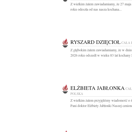
Z wielkim żalem zawiadamiamy, że 27 maja
roku odeszła od nas nasza kochana...
RYSZARD DZIĘCIOŁ
CAŁA 
Z głębokim żalem zawiadamiamy, że w dniu
2026 roku odszedł w wieku 83 lat kochany 
ELŻBIETA JABŁONKA
CA
POLSKA
Z wielkim żalem przyjęliśmy wiadomość o ś
Pani doktor Elżbiety Jabłonki Naszej cenione