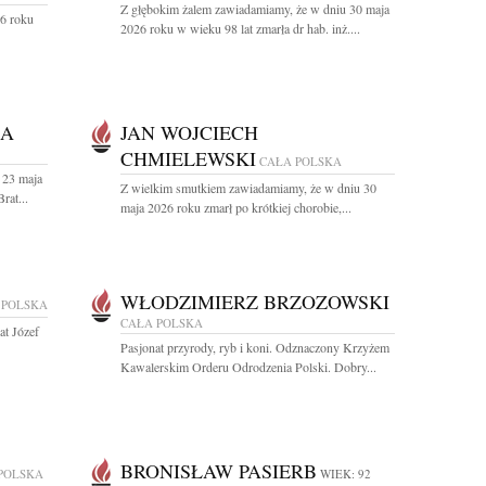
Z głębokim żalem zawiadamiamy, że w dniu 30 maja
26 roku
2026 roku w wieku 98 lat zmarła dr hab. inż....
KA
JAN WOJCIECH
CHMIELEWSKI
CAŁA POLSKA
 23 maja
Z wielkim smutkiem zawiadamiamy, że w dniu 30
rat...
maja 2026 roku zmarł po krótkiej chorobie,...
WŁODZIMIERZ BRZOZOWSKI
 POLSKA
CAŁA POLSKA
at Józef
Pasjonat przyrody, ryb i koni. Odznaczony Krzyżem
Kawalerskim Orderu Odrodzenia Polski. Dobry...
BRONISŁAW PASIERB
POLSKA
WIEK: 92