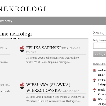
grzebowy
Inne nekrologi
Szukaj
Imię i naz
FELIKS SAPIŃSKI
CAŁA
WIEK: 69
CAŁA
POLSKA
3 sierpnia 2026r. zakończył swoją wędrówkę w
teatrze
wieku 69 lat Feliks Sapiński nauczyciel...
INNE NE
Andrze
Dnia 4 
Feliks
WIESŁAWA (SŁAWKA)
3 sierp
 POLSKA
WIERZCHOWSKA
Józefa
ku zmarła
CAŁA POLSKA
Z żale
..
20 lipca 2026 r odeszła z tego świata w wieku 98 lat
Wiesła
Wiesława (Sławka) Wierzchowska Historyczka...
20 lipc