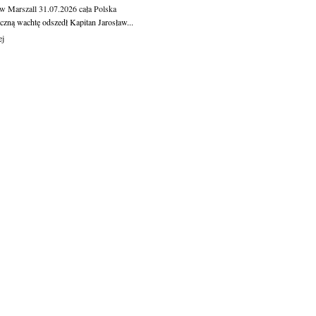
aw Marszall
31.07.2026
cała Polska
czną wachtę odszedł Kapitan Jarosław...
ej