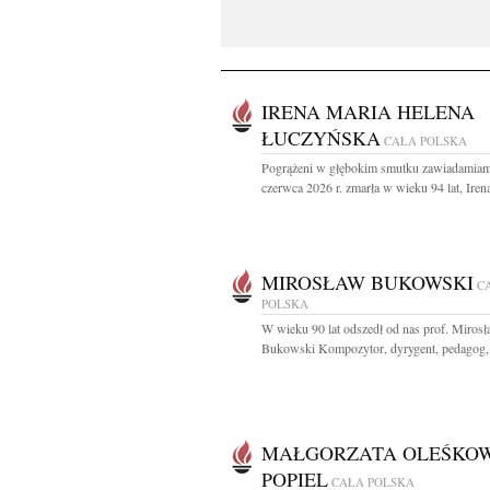
IRENA MARIA HELENA
ŁUCZYŃSKA
CAŁA POLSKA
Pogrążeni w głębokim smutku zawiadamiam
czerwca 2026 r. zmarła w wieku 94 lat, Irena
MIROSŁAW BUKOWSKI
C
POLSKA
W wieku 90 lat odszedł od nas prof. Miros
Bukowski Kompozytor, dyrygent, pedagog, 
MAŁGORZATA OLEŚKOW
POPIEL
CAŁA POLSKA