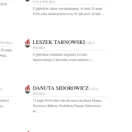
CAŁA POLSKA
 2026
Z głębokim żalem zawiadamiamy, że dnia 20 maja
2026 roku zmarł przeżywszy 92 lata prof. dr hab....
LESZEK TARNOWSKI
POLSKA
CAŁA
POLSKA
 20 maja
Z głębokim smutkiem żegnamy Leszka
Mąż,...
Tarnowskiego Człowieka wielu talentów i...
DANUTA SIDOROWICZ
ŁA
CAŁA
POLSKA
mierci
13 maja 2026 roku odeszła nasza kochana Mama,
j,...
Teściowa, Babcia i Prababcia Danuta Sidorowicz
ur....