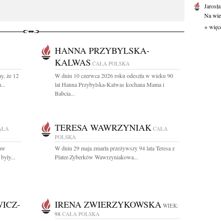
Jarosł
Na wie
+ więc
HANNA PRZYBYLSKA-
KALWAS
CAŁA POLSKA
y, że 12
W dniu 10 czerwca 2026 roku odeszła w wieku 90
...
lat Hanna Przybylska-Kalwas kochana Mama i
Babcia...
TERESA WAWRZYNIAK
AŁA
CAŁA
POLSKA
ław
W dniu 29 maja zmarła przeżywszy 94 lata Teresa z
były...
Plater-Zyberków Wawrzyniakowa...
ICZ-
IRENA ZWIERZYKOWSKA
WIEK:
98
CAŁA POLSKA