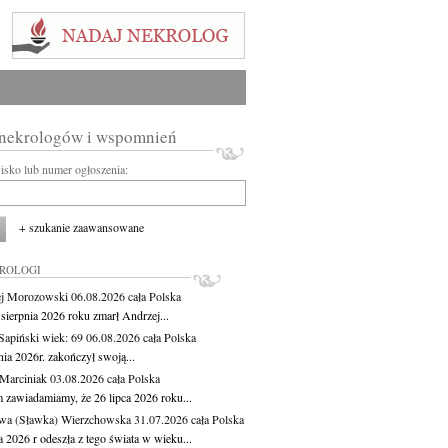
 nekrologów i wspomnień
wisko lub numer ogłoszenia:
+ szukanie zaawansowane
KROLOGI
j Morozowski
06.08.2026
cała Polska
sierpnia 2026 roku zmarł Andrzej...
 Sapiński
wiek: 69
06.08.2026
cała Polska
nia 2026r. zakończył swoją...
 Marciniak
03.08.2026
cała Polska
m zawiadamiamy, że 26 lipca 2026 roku...
wa (Sławka) Wierzchowska
31.07.2026
cała Polska
a 2026 r odeszła z tego świata w wieku...