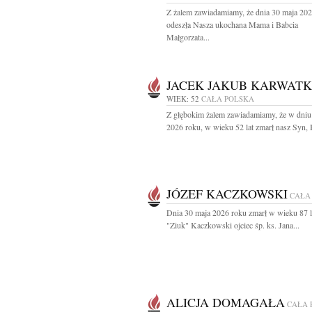
Z żalem zawiadamiamy, że dnia 30 maja 20
odeszła Nasza ukochana Mama i Babcia
Małgorzata...
JACEK JAKUB KARWAT
WIEK: 52
CAŁA POLSKA
Z głębokim żalem zawiadamiamy, że w dniu
2026 roku, w wieku 52 lat zmarł nasz Syn, B
JÓZEF KACZKOWSKI
CAŁA
Dnia 30 maja 2026 roku zmarł w wieku 87 l
"Ziuk" Kaczkowski ojciec śp. ks. Jana...
ALICJA DOMAGAŁA
CAŁA 