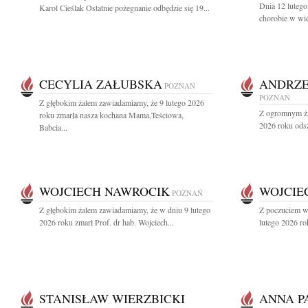
Dnia 12 lutego 
Karol Cieślak Ostatnie pożegnanie odbędzie się 19...
chorobie w wie
CECYLIA ZAŁUBSKA
ANDRZE
POZNAŃ
POZNAŃ
Z głębokim żalem zawiadamiamy, że 9 lutego 2026
Z ogromnym ża
roku zmarła nasza kochana Mama,Teściowa,
2026 roku odsze
Babcia...
WOJCIECH NAWROCIK
WOJCIE
POZNAŃ
Z głębokim żalem zawiadamiamy, że w dniu 9 lutego
Z poczuciem wi
2026 roku zmarł Prof. dr hab. Wojciech...
lutego 2026 rok
STANISŁAW WIERZBICKI
ANNA P