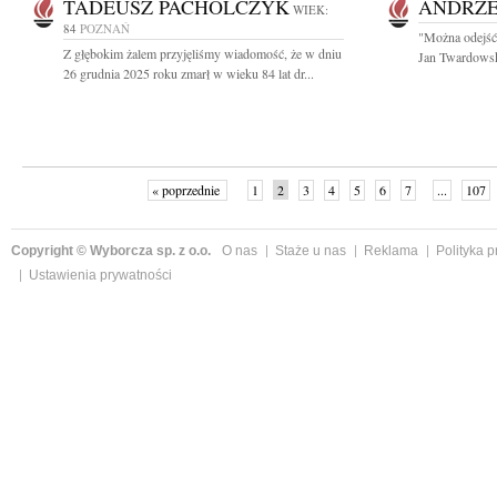
TADEUSZ PACHOLCZYK
ANDRZE
WIEK:
84
POZNAŃ
"Można odejść 
Z głębokim żalem przyjęliśmy wiadomość, że w dniu
Jan Twardowsk
26 grudnia 2025 roku zmarł w wieku 84 lat dr...
« poprzednie
1
2
3
4
5
6
7
...
107
Copyright © Wyborcza sp. z o.o.
O nas
Staże u nas
Reklama
Polityka 
Ustawienia prywatności