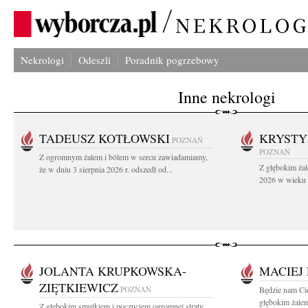
Nekrologi
Odeszli
Poradnik pogrzebowy
Inne nekrologi
TADEUSZ KOTŁOWSKI
KRYST
POZNAŃ
POZNAŃ
Z ogromnym żalem i bólem w sercu zawiadamiamy,
Z głębokim żal
że w dniu 3 sierpnia 2026 r. odszedł od...
2026 w wieku 9
JOLANTA KRUPKOWSKA-
MACIEJ
ZIĘTKIEWICZ
POZNAŃ
Będzie nam Cie
głębokim żalem
Z głębokim smutkiem i poczuciem ogromnej straty