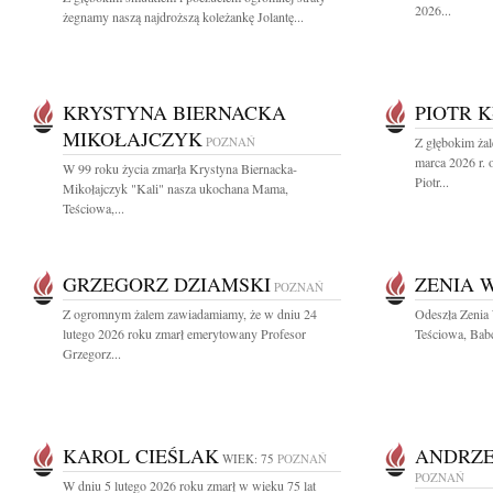
2026...
żegnamy naszą najdroższą koleżankę Jolantę...
KRYSTYNA BIERNACKA
PIOTR 
MIKOŁAJCZYK
POZNAŃ
Z głębokim ża
marca 2026 r. 
W 99 roku życia zmarła Krystyna Biernacka-
Piotr...
Mikołajczyk "Kali" nasza ukochana Mama,
Teściowa,...
GRZEGORZ DZIAMSKI
ZENIA 
POZNAŃ
Z ogromnym żalem zawiadamiamy, że w dniu 24
Odeszła Zenia
lutego 2026 roku zmarł emerytowany Profesor
Teściowa, Bab
Grzegorz...
KAROL CIEŚLAK
ANDRZE
WIEK: 75
POZNAŃ
POZNAŃ
W dniu 5 lutego 2026 roku zmarł w wieku 75 lat