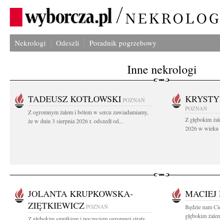
Nekrologi
Odeszli
Poradnik pogrzebowy
Inne nekrologi
TADEUSZ KOTŁOWSKI
KRYST
POZNAŃ
POZNAŃ
Z ogromnym żalem i bólem w sercu zawiadamiamy,
Z głębokim żal
że w dniu 3 sierpnia 2026 r. odszedł od...
2026 w wieku 9
JOLANTA KRUPKOWSKA-
MACIEJ
ZIĘTKIEWICZ
POZNAŃ
Będzie nam Cie
głębokim żalem
Z głębokim smutkiem i poczuciem ogromnej straty