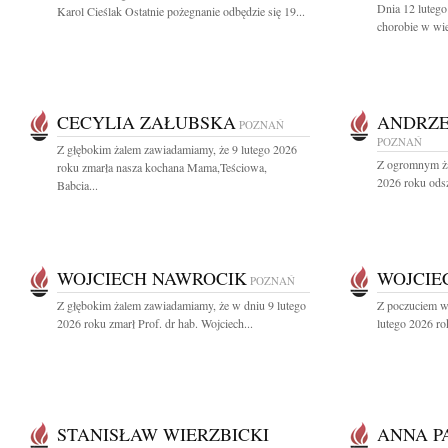
Dnia 12 lutego 
Karol Cieślak Ostatnie pożegnanie odbędzie się 19...
chorobie w wie
CECYLIA ZAŁUBSKA
ANDRZE
POZNAŃ
POZNAŃ
Z głębokim żalem zawiadamiamy, że 9 lutego 2026
Z ogromnym ża
roku zmarła nasza kochana Mama,Teściowa,
2026 roku odsze
Babcia...
WOJCIECH NAWROCIK
WOJCIE
POZNAŃ
Z głębokim żalem zawiadamiamy, że w dniu 9 lutego
Z poczuciem wi
2026 roku zmarł Prof. dr hab. Wojciech...
lutego 2026 rok
STANISŁAW WIERZBICKI
ANNA P