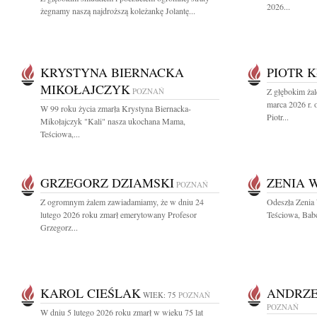
2026...
żegnamy naszą najdroższą koleżankę Jolantę...
KRYSTYNA BIERNACKA
PIOTR 
MIKOŁAJCZYK
POZNAŃ
Z głębokim ża
marca 2026 r. 
W 99 roku życia zmarła Krystyna Biernacka-
Piotr...
Mikołajczyk "Kali" nasza ukochana Mama,
Teściowa,...
GRZEGORZ DZIAMSKI
ZENIA 
POZNAŃ
Z ogromnym żalem zawiadamiamy, że w dniu 24
Odeszła Zenia
lutego 2026 roku zmarł emerytowany Profesor
Teściowa, Bab
Grzegorz...
KAROL CIEŚLAK
ANDRZE
WIEK: 75
POZNAŃ
POZNAŃ
W dniu 5 lutego 2026 roku zmarł w wieku 75 lat