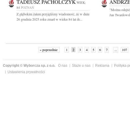
TADEUSZ PACHOLCZYK
ANDRZE
WIEK:
84
POZNAŃ
"Można odejść 
Z głębokim żalem przyjęliśmy wiadomość, że w dniu
Jan Twardowsk
26 grudnia 2025 roku zmarł w wieku 84 lat dr...
« poprzednie
1
2
3
4
5
6
7
...
107
Copyright © Wyborcza sp. z o.o.
O nas
Staże u nas
Reklama
Polityka 
Ustawienia prywatności