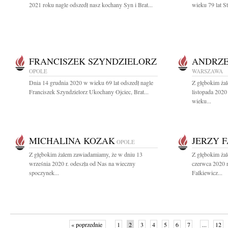
2021 roku nagle odszedł nasz kochany Syn i Brat...
wieku 79 lat S
FRANCISZEK SZYNDZIELORZ
ANDRZE
OPOLE
WARSZAWA
Dnia 14 grudnia 2020 w wieku 69 lat odszedł nagle
Z głębokim ża
Franciszek Szyndzielorz Ukochany Ojciec, Brat...
listopada 2020
wieku...
MICHALINA KOZAK
JERZY 
OPOLE
Z głębokim żalem zawiadamiamy, że w dniu 13
Z głębokim ża
września 2020 r. odeszła od Nas na wieczny
czerwca 2020 r
spoczynek...
Falkiewicz...
« poprzednie
1
2
3
4
5
6
7
...
12