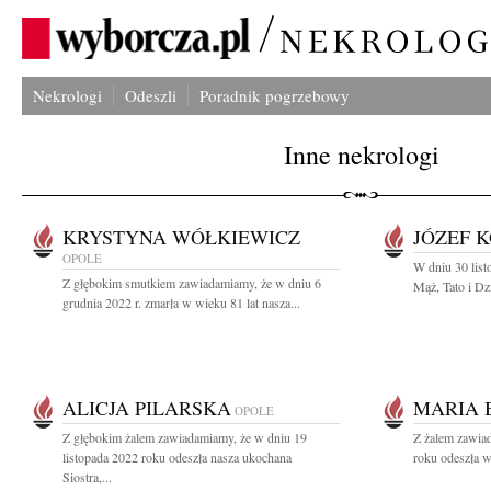
Nekrologi
Odeszli
Poradnik pogrzebowy
Inne nekrologi
KRYSTYNA WÓŁKIEWICZ
JÓZEF 
OPOLE
W dniu 30 lis
Z głębokim smutkiem zawiadamiamy, że w dniu 6
Mąż, Tato i Dz
grudnia 2022 r. zmarła w wieku 81 lat nasza...
ALICJA PILARSKA
MARIA 
OPOLE
Z głębokim żalem zawiadamiamy, że w dniu 19
Z żalem zawia
listopada 2022 roku odeszła nasza ukochana
roku odeszła w
Siostra,...