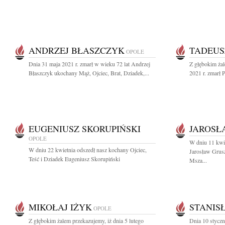
ANDRZEJ BŁASZCZYK
TADEUS
OPOLE
Dnia 31 maja 2021 r. zmarł w wieku 72 lat Andrzej
Z głębokim ża
Błaszczyk ukochany Mąż, Ojciec, Brat, Dziadek,...
2021 r. zmarł 
EUGENIUSZ SKORUPIŃSKI
JAROSŁ
OPOLE
W dniu 11 kwie
W dniu 22 kwietnia odszedł nasz kochany Ojciec,
Jarosław Grus
Teść i Dziadek Eugeniusz Skorupiński
Msza...
MIKOŁAJ IŻYK
STANIS
OPOLE
Z głębokim żalem przekazujemy, iż dnia 5 lutego
Dnia 10 styczn