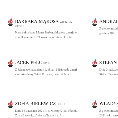
BARBARA MĄKOSA
ANDRZE
WIEK: 96
OPOLE
Z głębokim ża
Nasza ukochana Mama Barbara Mąkosa zmarła w
grudnia 2021 r
dniu 8 grudnia 2021 roku mając 96 lat. Osoba...
JACEK PELC
STEFAN
OPOLE
Z żalem zawiadamiamy, iż dnia 11 listopada zmarł
Dnia 3 paździe
nasz ukochany Tato i Dziadek, pełen dobroci...
Stefan Tarnaws
ZOFIA BIELEWICZ
WŁADYS
OPOLE
Dnia 18 września 2021 r., w wieku 93 lat, odeszła
Z głębokim żal
Zofia Bielewicz Aktorka Teatru im. J....
2021 roku zmar