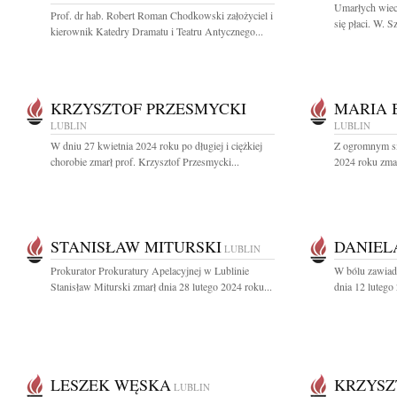
Umarłych wiec
Prof. dr hab. Robert Roman Chodkowski założyciel i
się płaci. W. 
kierownik Katedry Dramatu i Teatru Antycznego...
KRZYSZTOF PRZESMYCKI
MARIA 
LUBLIN
LUBLIN
W dniu 27 kwietnia 2024 roku po długiej i ciężkiej
Z ogromnym sm
chorobie zmarł prof. Krzysztof Przesmycki...
2024 roku zmar
STANISŁAW MITURSKI
DANIEL
LUBLIN
Prokurator Prokuratury Apelacyjnej w Lublinie
W bólu zawiad
Stanisław Miturski zmarł dnia 28 lutego 2024 roku...
dnia 12 lutego
LESZEK WĘSKA
KRZYSZ
LUBLIN