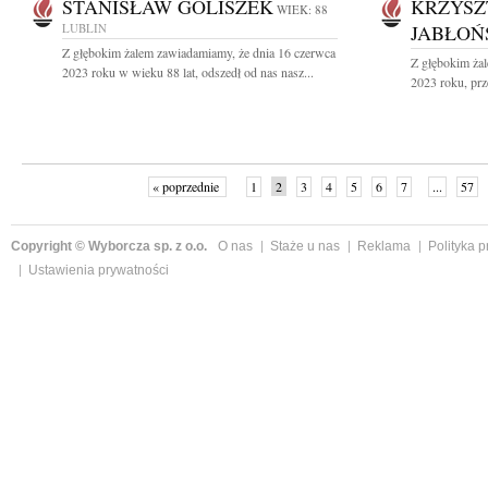
STANISŁAW GOLISZEK
KRZYSZ
WIEK: 88
LUBLIN
JABŁOŃ
Z głębokim żalem zawiadamiamy, że dnia 16 czerwca
Z głębokim ża
2023 roku w wieku 88 lat, odszedł od nas nasz...
2023 roku, prz
« poprzednie
1
2
3
4
5
6
7
...
57
Copyright © Wyborcza sp. z o.o.
O nas
Staże u nas
Reklama
Polityka 
Ustawienia prywatności