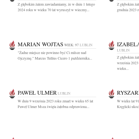
Z głębokim żalem zawiadamiamy, że w dniu 1 lutego
Z głębokim ża
2024 roku w wieku 70 lat wyruszył w wieczny...
grudnia 2023 r
MARIAN WOJTAS
IZABEL
WIEK: 97
LUBLIN
LUBLIN
"Żadne miejsce nie powinno być Ci milsze nad
Z głębokim ża
Ojczyznę." Marcus Tullius Cicero 1 października...
września 2023 
wieku...
PAWEŁ ULMER
RYSZAR
LUBLIN
W dniu 9 września 2023 roku zmarł w wieku 65 lat
W wieku lat 91
Paweł Ulmer Msza święta żałobna odprawiona...
Kręglicki ukoc