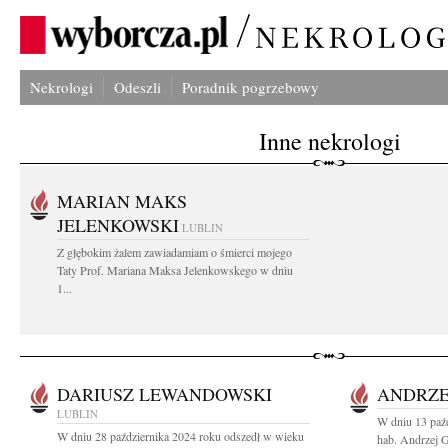
Nekrologi
Odeszli
Poradnik pogrzebowy
Inne nekrologi
MARIAN MAKS
JELENKOWSKI
LUBLIN
Z głębokim żalem zawiadamiam o śmierci mojego
Taty Prof. Mariana Maksa Jelenkowskego w dniu
1...
DARIUSZ LEWANDOWSKI
ANDRZE
LUBLIN
W dniu 13 paźd
W dniu 28 października 2024 roku odszedł w wieku
hab. Andrzej G