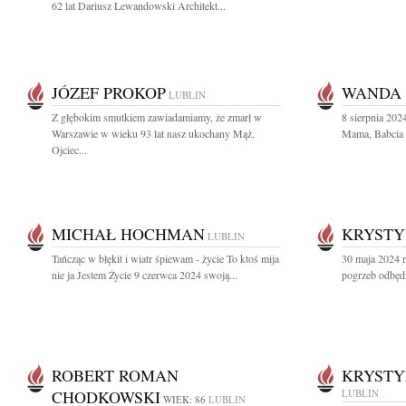
62 lat Dariusz Lewandowski Architekt...
JÓZEF PROKOP
WANDA
LUBLIN
Z głębokim smutkiem zawiadamiamy, że zmarł w
8 sierpnia 202
Warszawie w wieku 93 lat nasz ukochany Mąż,
Mama, Babcia 
Ojciec...
MICHAŁ HOCHMAN
KRYSTY
LUBLIN
Tańcząc w błękit i wiatr śpiewam - życie To ktoś mija
30 maja 2024 
nie ja Jestem Życie 9 czerwca 2024 swoją...
pogrzeb odbędz
ROBERT ROMAN
KRYSTY
CHODKOWSKI
LUBLIN
WIEK: 86
LUBLIN