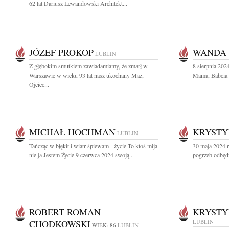
62 lat Dariusz Lewandowski Architekt...
JÓZEF PROKOP
WANDA
LUBLIN
Z głębokim smutkiem zawiadamiamy, że zmarł w
8 sierpnia 202
Warszawie w wieku 93 lat nasz ukochany Mąż,
Mama, Babcia 
Ojciec...
MICHAŁ HOCHMAN
KRYSTY
LUBLIN
Tańcząc w błękit i wiatr śpiewam - życie To ktoś mija
30 maja 2024 
nie ja Jestem Życie 9 czerwca 2024 swoją...
pogrzeb odbędz
ROBERT ROMAN
KRYSTY
CHODKOWSKI
LUBLIN
WIEK: 86
LUBLIN