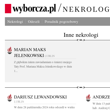
Nekrologi
Odeszli
Poradnik pogrzebowy
Inne nekrologi
MARIAN MAKS
JELENKOWSKI
LUBLIN
Z głębokim żalem zawiadamiam o śmierci mojego
Taty Prof. Mariana Maksa Jelenkowskego w dniu
1...
DARIUSZ LEWANDOWSKI
ANDRZE
LUBLIN
W dniu 13 paźd
W dniu 28 października 2024 roku odszedł w wieku
hab. Andrzej G