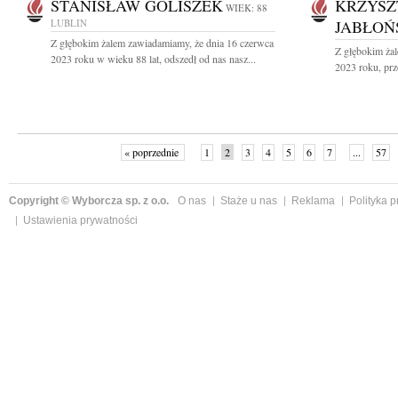
STANISŁAW GOLISZEK
KRZYSZ
WIEK: 88
LUBLIN
JABŁOŃ
Z głębokim żalem zawiadamiamy, że dnia 16 czerwca
Z głębokim ża
2023 roku w wieku 88 lat, odszedł od nas nasz...
2023 roku, prz
« poprzednie
1
2
3
4
5
6
7
...
57
Copyright © Wyborcza sp. z o.o.
O nas
Staże u nas
Reklama
Polityka 
Ustawienia prywatności