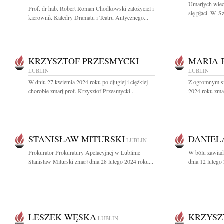
Umarłych wiec
Prof. dr hab. Robert Roman Chodkowski założyciel i
się płaci. W. 
kierownik Katedry Dramatu i Teatru Antycznego...
KRZYSZTOF PRZESMYCKI
MARIA 
LUBLIN
LUBLIN
W dniu 27 kwietnia 2024 roku po długiej i ciężkiej
Z ogromnym sm
chorobie zmarł prof. Krzysztof Przesmycki...
2024 roku zmar
STANISŁAW MITURSKI
DANIEL
LUBLIN
Prokurator Prokuratury Apelacyjnej w Lublinie
W bólu zawiad
Stanisław Miturski zmarł dnia 28 lutego 2024 roku...
dnia 12 lutego
LESZEK WĘSKA
KRZYSZ
LUBLIN