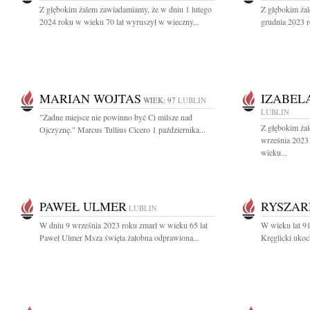
Z głębokim żalem zawiadamiamy, że w dniu 1 lutego
Z głębokim ża
2024 roku w wieku 70 lat wyruszył w wieczny...
grudnia 2023 r
MARIAN WOJTAS
IZABEL
WIEK: 97
LUBLIN
LUBLIN
"Żadne miejsce nie powinno być Ci milsze nad
Z głębokim ża
Ojczyznę." Marcus Tullius Cicero 1 października...
września 2023 
wieku...
PAWEŁ ULMER
RYSZAR
LUBLIN
W dniu 9 września 2023 roku zmarł w wieku 65 lat
W wieku lat 91
Paweł Ulmer Msza święta żałobna odprawiona...
Kręglicki ukoc