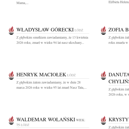
Elżbieta Helen
Mama,...
WŁADYSŁAW GÓRECKI
ZOFIA 
ŁÓDŹ
Z głębokim smutkiem zawiadamiamy, że 13 kwietnia
Z głębokim ża
2026 roku, zmarł w wieku 94 lat nasz ukochany...
roku zmarła w 
HENRYK MACIOŁEK
DANUTA
ŁÓDŹ
CHYLIŃ
Z głębokim żalem zawiadamiamy, że w dniu 28
marca 2026 roku w wieku 95 lat zmarł Nasz Tata,...
Z głębokim żal
2026 roku, w w
WALDEMAR WOLAŃSKI
KRYSTY
WIEK:
75
ŁÓDŹ
Z głębokim żal