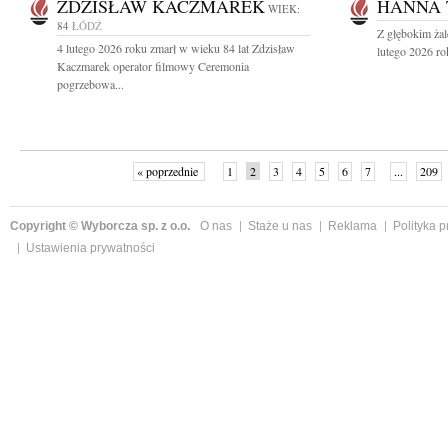
ZDZISŁAW KACZMAREK
HANNA 
WIEK:
84
ŁÓDŹ
Z głębokim ża
4 lutego 2026 roku zmarł w wieku 84 lat Zdzisław
lutego 2026 ro
Kaczmarek operator filmowy Ceremonia
pogrzebowa...
« poprzednie
1
2
3
4
5
6
7
...
209
Copyright © Wyborcza sp. z o.o.
O nas
Staże u nas
Reklama
Polityka 
Ustawienia prywatności