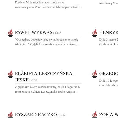
Kiedy o Mnie myślicie, nie smućcie się i
ukochanej Mamy
rozmawiajcie o Mnie. Zostawcie Mi miejsce wśród...
PAWEŁ WYRWAS
HENRYK
ŁÓDŹ
"Odszedłeś, pozostawiając świat bogatszy o swoje
Dnia 3 marca 2
istnienie..." Z głębokim smutkiem zawiadamiamy,...
Grabowski kocha
ELŻBIETA LESZCZYŃSKA-
GRZEGO
JESKE
ŁÓDŹ
Dnia 16 lutego 
chorobie odsze
Z głębokim żalem zawiadamiamy, że 24 lutego 2026
roku zmarła Elżbieta Leszczyńska-Jeske Artysta...
RYSZARD RACZKO
ZOFIA 
ŁÓDŹ