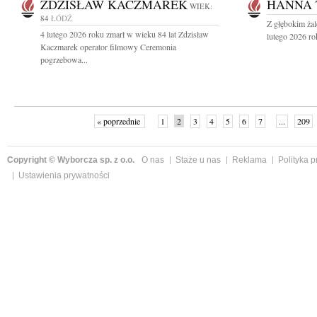
ZDZISŁAW KACZMAREK
HANNA 
WIEK:
84
ŁÓDŹ
Z głębokim ża
4 lutego 2026 roku zmarł w wieku 84 lat Zdzisław
lutego 2026 ro
Kaczmarek operator filmowy Ceremonia
pogrzebowa...
« poprzednie
1
2
3
4
5
6
7
...
209
Copyright © Wyborcza sp. z o.o.
O nas
Staże u nas
Reklama
Polityka 
Ustawienia prywatności