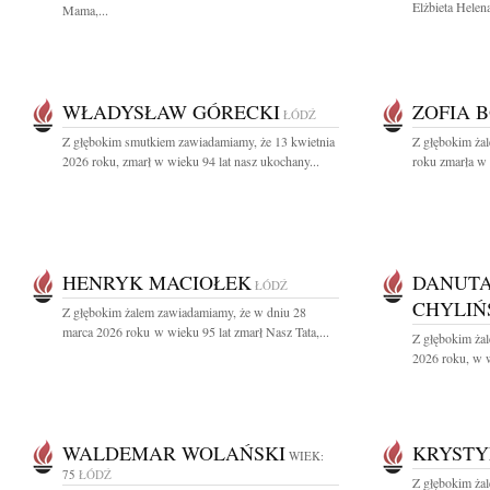
Elżbieta Helen
Mama,...
WŁADYSŁAW GÓRECKI
ZOFIA 
ŁÓDŹ
Z głębokim smutkiem zawiadamiamy, że 13 kwietnia
Z głębokim ża
2026 roku, zmarł w wieku 94 lat nasz ukochany...
roku zmarła w 
HENRYK MACIOŁEK
DANUTA
ŁÓDŹ
CHYLIŃ
Z głębokim żalem zawiadamiamy, że w dniu 28
marca 2026 roku w wieku 95 lat zmarł Nasz Tata,...
Z głębokim żal
2026 roku, w w
WALDEMAR WOLAŃSKI
KRYSTY
WIEK:
75
ŁÓDŹ
Z głębokim żal