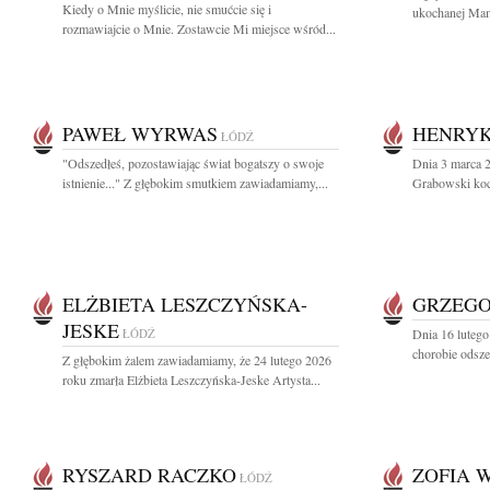
Kiedy o Mnie myślicie, nie smućcie się i
ukochanej Mamy
rozmawiajcie o Mnie. Zostawcie Mi miejsce wśród...
PAWEŁ WYRWAS
HENRYK
ŁÓDŹ
"Odszedłeś, pozostawiając świat bogatszy o swoje
Dnia 3 marca 2
istnienie..." Z głębokim smutkiem zawiadamiamy,...
Grabowski kocha
ELŻBIETA LESZCZYŃSKA-
GRZEGO
JESKE
ŁÓDŹ
Dnia 16 lutego 
chorobie odsze
Z głębokim żalem zawiadamiamy, że 24 lutego 2026
roku zmarła Elżbieta Leszczyńska-Jeske Artysta...
RYSZARD RACZKO
ZOFIA 
ŁÓDŹ