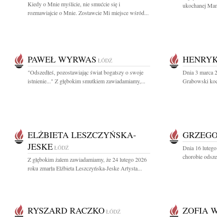
Kiedy o Mnie myślicie, nie smućcie się i
ukochanej Mamy
rozmawiajcie o Mnie. Zostawcie Mi miejsce wśród...
PAWEŁ WYRWAS
HENRYK
ŁÓDŹ
"Odszedłeś, pozostawiając świat bogatszy o swoje
Dnia 3 marca 2
istnienie..." Z głębokim smutkiem zawiadamiamy,...
Grabowski kocha
ELŻBIETA LESZCZYŃSKA-
GRZEGO
JESKE
ŁÓDŹ
Dnia 16 lutego 
chorobie odsze
Z głębokim żalem zawiadamiamy, że 24 lutego 2026
roku zmarła Elżbieta Leszczyńska-Jeske Artysta...
RYSZARD RACZKO
ZOFIA 
ŁÓDŹ