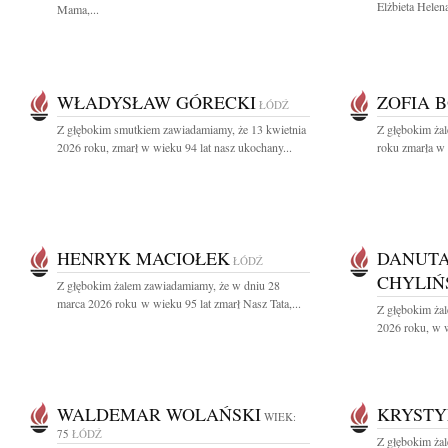
Elżbieta Helen
Mama,...
WŁADYSŁAW GÓRECKI
ZOFIA 
ŁÓDŹ
Z głębokim smutkiem zawiadamiamy, że 13 kwietnia
Z głębokim ża
2026 roku, zmarł w wieku 94 lat nasz ukochany...
roku zmarła w 
HENRYK MACIOŁEK
DANUTA
ŁÓDŹ
CHYLIŃ
Z głębokim żalem zawiadamiamy, że w dniu 28
marca 2026 roku w wieku 95 lat zmarł Nasz Tata,...
Z głębokim żal
2026 roku, w w
WALDEMAR WOLAŃSKI
KRYSTY
WIEK:
75
ŁÓDŹ
Z głębokim żal