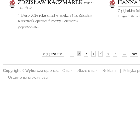
ZDZISŁAW KACZMAREK
HANNA 
WIEK:
84
ŁÓDŹ
Z głębokim ża
4 lutego 2026 roku zmarł w wieku 84 lat Zdzisław
lutego 2026 ro
Kaczmarek operator filmowy Ceremonia
pogrzebowa...
« poprzednie
1
2
3
4
5
6
7
...
209
Copyright © Wyborcza sp. z o.o.
O nas
Staże u nas
Reklama
Polityka 
Ustawienia prywatności