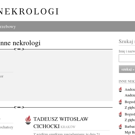
grzebowy
Inne nekrologi
Szukaj
Imię i naz
tor
INNE NE
Andrze
Andrzej
Bogus
Z głęb
Bogus
TADEUSZ WITOSŁAW
W
Z głęb
CICHOCKI
Barbar
kochańszy
KRAKÓW
Mgr Ba
Z wielkim smutkiem zawiadamiamy że dnia 21