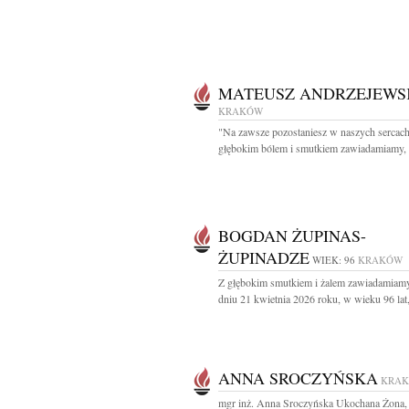
MATEUSZ ANDRZEJEWS
KRAKÓW
"Na zawsze pozostaniesz w naszych sercac
głębokim bólem i smutkiem zawiadamiamy, ż
BOGDAN ŻUPINAS-
ŻUPINADZE
WIEK: 96
KRAKÓW
Z głębokim smutkiem i żalem zawiadamiamy
dniu 21 kwietnia 2026 roku, w wieku 96 lat,
ANNA SROCZYŃSKA
KRA
mgr inż. Anna Sroczyńska Ukochana Żona,