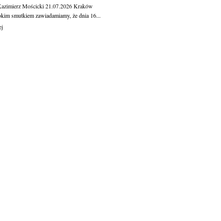
Kazimierz Mościcki
21.07.2026
Kraków
okim smutkiem zawiadamiamy, że dnia 16...
ej