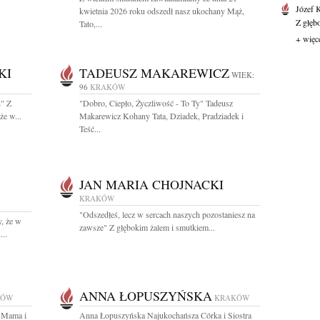
Józef 
kwietnia 2026 roku odszedł nasz ukochany Mąż,
Z głęb
Tato,...
+ więc
KI
TADEUSZ MAKAREWICZ
WIEK:
96
KRAKÓW
h" Z
"Dobro, Ciepło, Życzliwość - To Ty" Tadeusz
e w...
Makarewicz Kohany Tata, Dziadek, Pradziadek i
Teść...
JAN MARIA CHOJNACKI
KRAKÓW
"Odszedłeś, lecz w sercach naszych pozostaniesz na
, że w
zawsze" Z głębokim żalem i smutkiem...
...
ANNA ŁOPUSZYŃSKA
KÓW
KRAKÓW
 Mama i
Anna Łopuszyńska Najukochańsza Córka i Siostra