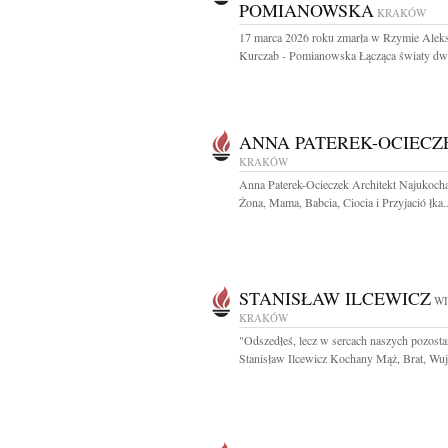
POMIANOWSKA
KRAKÓW
17 marca 2026 roku zmarła w Rzymie Alek
Kurczab - Pomianowska Łącząca światy dwó
ANNA PATEREK-OCIECZ
KRAKÓW
Anna Paterek-Ocieczek Architekt Najukoch
Żona, Mama, Babcia, Ciocia i Przyjació łka..
STANISŁAW ILCEWICZ
WI
KRAKÓW
"Odszedłeś, lecz w sercach naszych pozostan
Stanisław Ilcewicz Kochany Mąż, Brat, Wuje