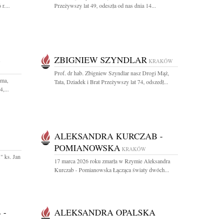
r....
Przeżywszy lat 49, odeszła od nas dnia 14...
ZBIGNIEW SZYNDLAR
4
KRAKÓW
Prof. dr hab. Zbigniew Szyndlar nasz Drogi Mąż,
ama,
Tata, Dziadek i Brat Przeżywszy lat 74, odszedł...
,...
ALEKSANDRA KURCZAB -
POMIANOWSKA
KRAKÓW
." ks. Jan
17 marca 2026 roku zmarła w Rzymie Aleksandra
Kurczab - Pomianowska Łącząca światy dwóch...
 -
ALEKSANDRA OPALSKA