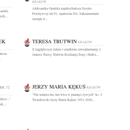
KRAKÓW
Aleksandra Opalska najukochańsza Siostra
sandra
Przeżywszy lat 91, opatrzona Św. Sakramentami
ch...
zasnęła w...
EK
TERESA TRUTWIN
KRAKÓW
Z najgłębszym żalem i smutkiem zawiadamiamy o
ańsza
śmierci Teresy Trutwin Kochanej Żony i Babci...
.
JERZY MARIA KĘKUŚ
EK: 72
KRAKÓW
"Nie umiera ten, kto trwa w pamięci żywych" ks. J.
iesz..."
Twardowski Jerzy Maria Kękuś 1951-2026...
k,...