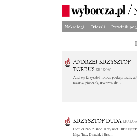
Nekrologi
Odeszli
Poradnik po
ANDRZEJ KRZYSZTOF
TORBUS
KRAKÓW
Andrzej Krzysztof Torbus poeta prozaik, au
tekstów piosenek, utworów dla...
KRZYSZTOF DUDA
KRAKÓ
Prof. dr hab. n. med. Krzysztof Duda Naju
Mąż, Tata, Dziadek i Brat...