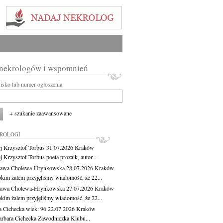
 nekrologów i wspomnień
wisko lub numer ogłoszenia:
+ szukanie zaawansowane
KROLOGI
j Krzysztof Torbus
31.07.2026
Kraków
 Krzysztof Torbus poeta prozaik, autor...
ława Cholewa-Hrynkowska
28.07.2026
Kraków
okim żalem przyjęliśmy wiadomość, że 22...
ława Cholewa-Hrynkowska
27.07.2026
Kraków
okim żalem przyjęliśmy wiadomość, że 22...
a Cichecka
wiek: 96
22.07.2026
Kraków
rbara Cichecka Zawodniczka Klubu...