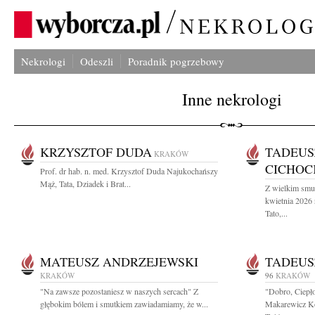
Nekrologi
Odeszli
Poradnik pogrzebowy
Inne nekrologi
KRZYSZTOF DUDA
TADEUS
KRAKÓW
CICHOC
Prof. dr hab. n. med. Krzysztof Duda Najukochańszy
Mąż, Tata, Dziadek i Brat...
Z wielkim smu
kwietnia 2026
Tato,...
MATEUSZ ANDRZEJEWSKI
TADEUS
KRAKÓW
96
KRAKÓW
"Na zawsze pozostaniesz w naszych sercach" Z
"Dobro, Ciepło
głębokim bólem i smutkiem zawiadamiamy, że w...
Makarewicz Ko