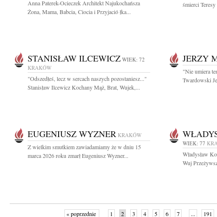
Anna Paterek-Ocieczek Architekt Najukochańsza
śmierci Teresy
Żona, Mama, Babcia, Ciocia i Przyjació łka...
STANISŁAW ILCEWICZ
JERZY 
WIEK: 72
KRAKÓW
"Nie umiera te
"Odszedłeś, lecz w sercach naszych pozostaniesz..."
Twardowski Je
Stanisław Ilcewicz Kochany Mąż, Brat, Wujek,...
EUGENIUSZ WYZNER
WŁADYS
KRAKÓW
WIEK: 77
KR
Z wielkim smutkiem zawiadamiamy że w dniu 15
Władysław Kom
marca 2026 roku zmarł Eugeniusz Wyzner...
Wuj Przeżywszy 
« poprzednie
1
2
3
4
5
6
7
...
191