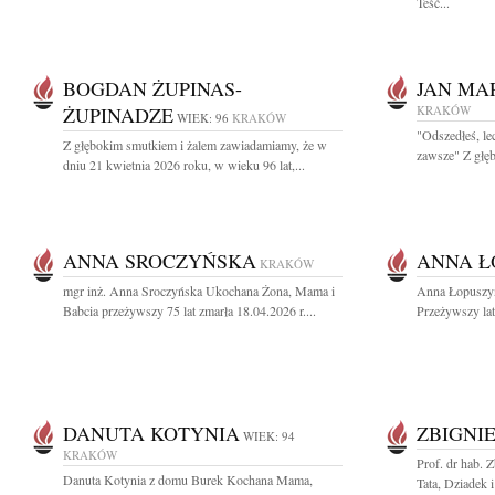
Teść...
BOGDAN ŻUPINAS-
JAN MA
ŻUPINADZE
KRAKÓW
WIEK: 96
KRAKÓW
"Odszedłeś, le
Z głębokim smutkiem i żalem zawiadamiamy, że w
zawsze" Z głęb
dniu 21 kwietnia 2026 roku, w wieku 96 lat,...
ANNA SROCZYŃSKA
ANNA Ł
KRAKÓW
mgr inż. Anna Sroczyńska Ukochana Żona, Mama i
Anna Łopuszyń
Babcia przeżywszy 75 lat zmarła 18.04.2026 r....
Przeżywszy lat 
DANUTA KOTYNIA
ZBIGNI
WIEK: 94
KRAKÓW
Prof. dr hab. 
Danuta Kotynia z domu Burek Kochana Mama,
Tata, Dziadek i