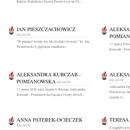
Babcia, Prababcia i Siostra Przeżywszy lat 94,...
JAN PIESZCZACHOWICZ
ALEKSA
KRAKÓW
POMIA
"W pamięci zostaje ten, kto kochał i tworzył." ks. Jan
17 marca 2026
Twardowski Z głębokim smutkiem...
Kurczab - Pom
ALEKSANDRA KURCZAB -
ALEKSA
POMIANOWSKA
KRAKÓW
KRAKÓW
Aleksandra Op
17 marca 2026 roku zmarła w Rzymie Aleksandra
Przeżywszy la
Kurczab - Pomianowska Łącząca światy dwóch...
zasnęła w...
ANNA PATEREK-OCIECZEK
TERESA
KRAKÓW
Z najgłębszym