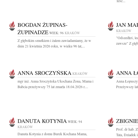
Teść...
BOGDAN ŻUPINAS-
JAN MA
ŻUPINADZE
KRAKÓW
WIEK: 96
KRAKÓW
"Odszedłeś, le
Z głębokim smutkiem i żalem zawiadamiamy, że w
zawsze" Z głęb
dniu 21 kwietnia 2026 roku, w wieku 96 lat,...
ANNA SROCZYŃSKA
ANNA Ł
KRAKÓW
mgr inż. Anna Sroczyńska Ukochana Żona, Mama i
Anna Łopuszyń
Babcia przeżywszy 75 lat zmarła 18.04.2026 r....
Przeżywszy lat 
DANUTA KOTYNIA
ZBIGNI
WIEK: 94
KRAKÓW
Prof. dr hab. 
Danuta Kotynia z domu Burek Kochana Mama,
Tata, Dziadek i