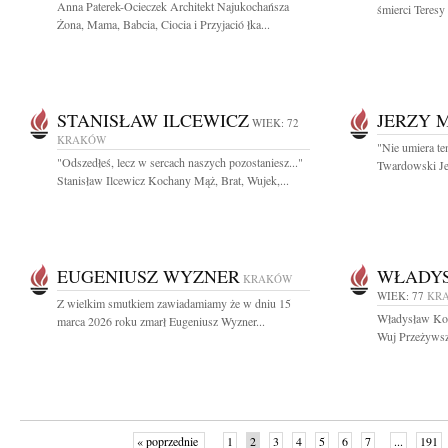
Anna Paterek-Ocieczek Architekt Najukochańsza
śmierci Teresy
Żona, Mama, Babcia, Ciocia i Przyjació łka...
STANISŁAW ILCEWICZ
JERZY 
WIEK: 72
KRAKÓW
"Nie umiera te
"Odszedłeś, lecz w sercach naszych pozostaniesz..."
Twardowski Je
Stanisław Ilcewicz Kochany Mąż, Brat, Wujek,...
EUGENIUSZ WYZNER
WŁADYS
KRAKÓW
WIEK: 77
KR
Z wielkim smutkiem zawiadamiamy że w dniu 15
Władysław Kom
marca 2026 roku zmarł Eugeniusz Wyzner...
Wuj Przeżywszy 
« poprzednie
1
2
3
4
5
6
7
...
191