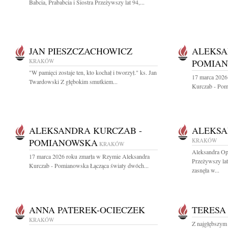
Babcia, Prababcia i Siostra Przeżywszy lat 94,...
JAN PIESZCZACHOWICZ
ALEKSA
KRAKÓW
POMIA
"W pamięci zostaje ten, kto kochał i tworzył." ks. Jan
17 marca 2026
Twardowski Z głębokim smutkiem...
Kurczab - Pom
ALEKSANDRA KURCZAB -
ALEKSA
POMIANOWSKA
KRAKÓW
KRAKÓW
Aleksandra Op
17 marca 2026 roku zmarła w Rzymie Aleksandra
Przeżywszy la
Kurczab - Pomianowska Łącząca światy dwóch...
zasnęła w...
ANNA PATEREK-OCIECZEK
TERESA
KRAKÓW
Z najgłębszym