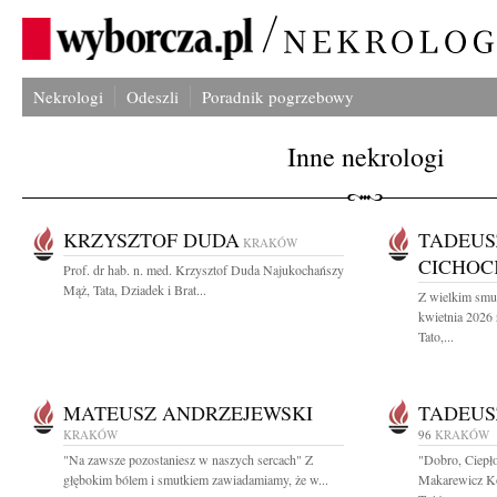
Nekrologi
Odeszli
Poradnik pogrzebowy
Inne nekrologi
KRZYSZTOF DUDA
TADEUS
KRAKÓW
CICHOC
Prof. dr hab. n. med. Krzysztof Duda Najukochańszy
Mąż, Tata, Dziadek i Brat...
Z wielkim smu
kwietnia 2026
Tato,...
MATEUSZ ANDRZEJEWSKI
TADEUS
KRAKÓW
96
KRAKÓW
"Na zawsze pozostaniesz w naszych sercach" Z
"Dobro, Ciepło
głębokim bólem i smutkiem zawiadamiamy, że w...
Makarewicz Ko