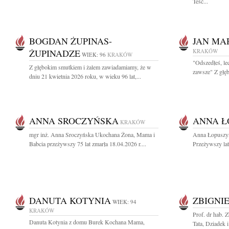
Teść...
BOGDAN ŻUPINAS-
JAN MA
ŻUPINADZE
KRAKÓW
WIEK: 96
KRAKÓW
"Odszedłeś, le
Z głębokim smutkiem i żalem zawiadamiamy, że w
zawsze" Z głęb
dniu 21 kwietnia 2026 roku, w wieku 96 lat,...
ANNA SROCZYŃSKA
ANNA Ł
KRAKÓW
mgr inż. Anna Sroczyńska Ukochana Żona, Mama i
Anna Łopuszyń
Babcia przeżywszy 75 lat zmarła 18.04.2026 r....
Przeżywszy lat 
DANUTA KOTYNIA
ZBIGNI
WIEK: 94
KRAKÓW
Prof. dr hab. 
Danuta Kotynia z domu Burek Kochana Mama,
Tata, Dziadek i