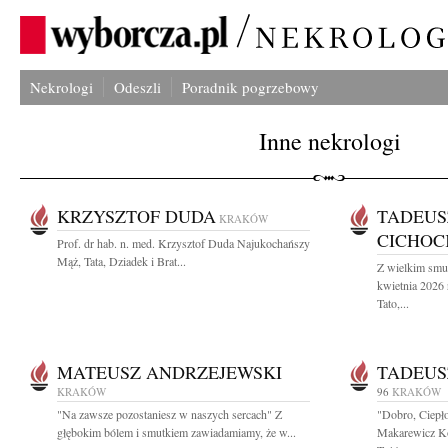
Nekrologi
Odeszli
Poradnik pogrzebowy
Inne nekrologi
KRZYSZTOF DUDA
TADEUS
KRAKÓW
CICHOC
Prof. dr hab. n. med. Krzysztof Duda Najukochańszy
Mąż, Tata, Dziadek i Brat...
Z wielkim smu
kwietnia 2026
Tato,...
MATEUSZ ANDRZEJEWSKI
TADEUS
KRAKÓW
96
KRAKÓW
"Na zawsze pozostaniesz w naszych sercach" Z
"Dobro, Ciepło
głębokim bólem i smutkiem zawiadamiamy, że w...
Makarewicz Ko