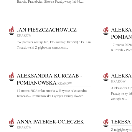
Babcia, Prababcia i Siostra Przeżywszy lat 94,...
JAN PIESZCZACHOWICZ
ALEKSA
KRAKÓW
POMIA
"W pamięci zostaje ten, kto kochał i tworzył." ks. Jan
17 marca 2026
Twardowski Z głębokim smutkiem...
Kurczab - Pom
ALEKSANDRA KURCZAB -
ALEKSA
POMIANOWSKA
KRAKÓW
KRAKÓW
Aleksandra Op
17 marca 2026 roku zmarła w Rzymie Aleksandra
Przeżywszy la
Kurczab - Pomianowska Łącząca światy dwóch...
zasnęła w...
ANNA PATEREK-OCIECZEK
TERESA
KRAKÓW
Z najgłębszym