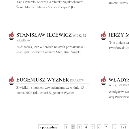
Anna Paterek-Ocieczek Architekt Najukochańsza
śmierci Teresy
Żona, Mama, Babcia, Ciocia i Przyjació łka...
STANISŁAW ILCEWICZ
JERZY 
WIEK: 72
KRAKÓW
"Nie umiera te
"Odszedłeś, lecz w sercach naszych pozostaniesz..."
Twardowski Je
Stanisław Ilcewicz Kochany Mąż, Brat, Wujek,...
EUGENIUSZ WYZNER
WŁADYS
KRAKÓW
WIEK: 77
KR
Z wielkim smutkiem zawiadamiamy że w dniu 15
Władysław Kom
marca 2026 roku zmarł Eugeniusz Wyzner...
Wuj Przeżywszy 
« poprzednie
1
2
3
4
5
6
7
...
191