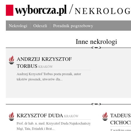
Nekrologi
Odeszli
Poradnik pogrzebowy
Inne nekrologi
ANDRZEJ KRZYSZTOF
TORBUS
KRAKÓW
Andrzej Krzysztof Torbus poeta prozaik, autor
tekstów piosenek, utworów dla...
KRZYSZTOF DUDA
TADEUS
KRAKÓW
CICHOC
Prof. dr hab. n. med. Krzysztof Duda Najukochańszy
Mąż, Tata, Dziadek i Brat...
Z wielkim smu