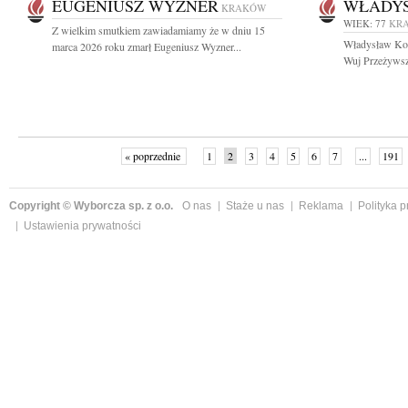
EUGENIUSZ WYZNER
WŁADYS
KRAKÓW
WIEK: 77
KR
Z wielkim smutkiem zawiadamiamy że w dniu 15
Władysław Kom
marca 2026 roku zmarł Eugeniusz Wyzner...
Wuj Przeżywszy 
« poprzednie
1
2
3
4
5
6
7
...
191
Copyright © Wyborcza sp. z o.o.
O nas
Staże u nas
Reklama
Polityka 
Ustawienia prywatności