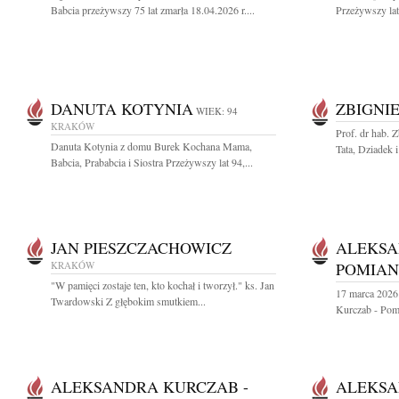
Babcia przeżywszy 75 lat zmarła 18.04.2026 r....
Przeżywszy lat 
DANUTA KOTYNIA
ZBIGNI
WIEK: 94
KRAKÓW
Prof. dr hab. 
Danuta Kotynia z domu Burek Kochana Mama,
Tata, Dziadek i
Babcia, Prababcia i Siostra Przeżywszy lat 94,...
JAN PIESZCZACHOWICZ
ALEKSA
KRAKÓW
POMIA
"W pamięci zostaje ten, kto kochał i tworzył." ks. Jan
17 marca 2026
Twardowski Z głębokim smutkiem...
Kurczab - Pom
ALEKSANDRA KURCZAB -
ALEKSA