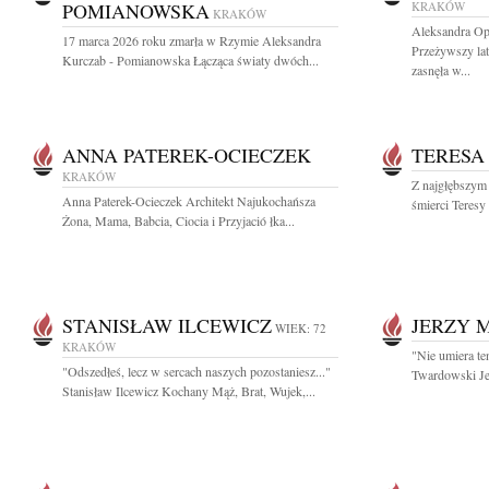
POMIANOWSKA
KRAKÓW
KRAKÓW
Aleksandra Op
17 marca 2026 roku zmarła w Rzymie Aleksandra
Przeżywszy la
Kurczab - Pomianowska Łącząca światy dwóch...
zasnęła w...
ANNA PATEREK-OCIECZEK
TERESA
KRAKÓW
Z najgłębszym
Anna Paterek-Ocieczek Architekt Najukochańsza
śmierci Teresy
Żona, Mama, Babcia, Ciocia i Przyjació łka...
STANISŁAW ILCEWICZ
JERZY 
WIEK: 72
KRAKÓW
"Nie umiera te
"Odszedłeś, lecz w sercach naszych pozostaniesz..."
Twardowski Je
Stanisław Ilcewicz Kochany Mąż, Brat, Wujek,...