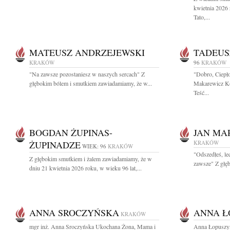
kwietnia 2026
Tato,...
MATEUSZ ANDRZEJEWSKI
TADEUS
KRAKÓW
96
KRAKÓW
"Na zawsze pozostaniesz w naszych sercach" Z
"Dobro, Ciepło
głębokim bólem i smutkiem zawiadamiamy, że w...
Makarewicz Ko
Teść...
BOGDAN ŻUPINAS-
JAN MA
ŻUPINADZE
KRAKÓW
WIEK: 96
KRAKÓW
"Odszedłeś, le
Z głębokim smutkiem i żalem zawiadamiamy, że w
zawsze" Z głęb
dniu 21 kwietnia 2026 roku, w wieku 96 lat,...
ANNA SROCZYŃSKA
ANNA Ł
KRAKÓW
mgr inż. Anna Sroczyńska Ukochana Żona, Mama i
Anna Łopuszyń